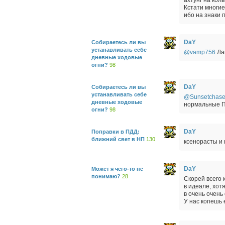
ахтунг на кол
Кстати многие
ибо на знаки 
DaY
Собираетесь ли вы
устанавливать себе
@vamp756
Лам
дневные ходовые
огни?
98
DaY
Собираетесь ли вы
устанавливать себе
@Sunsetchase
дневные ходовые
нормальные ПТ
огни?
98
DaY
Поправки в ПДД:
ближний свет в НП
130
ксенорасты и 
DaY
Может я чего-то не
понимаю?
28
Скорей всего 
в идеале, хот
в очень очень
У нас копешь 