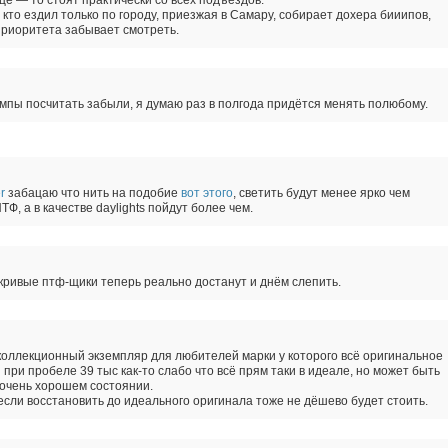
ьце — то стоят практически со всех подъездов.
 кто ездил только по городу, приезжая в Самару, собирает дохера бииипов,
приоритета забывает смотреть.
пы посчитать забыли, я думаю раз в полгода придётся менять полюбому.
r
забацаю что нить на подобие
вот этого
, светить будут менее ярко чем
Ф, а в качестве daylights пойдут более чем.
кривые птф-щики теперь реально достанут и днём слепить.
коллекционный экземпляр для любителей марки у которого всё оригинальное
я при пробеле 39 тыс как-то слабо что всё прям таки в идеале, но может быть
 очень хорошем состоянии.
если восстановить до идеального оригинала тоже не дёшево будет стоить.