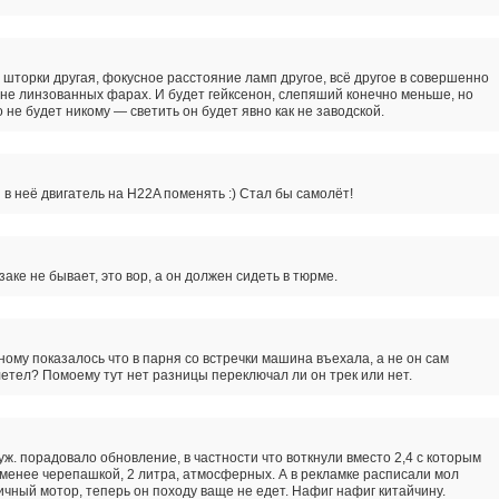
шторки другая, фокусное расстояние ламп другое, всё другое в совершенно
не линзованных фарах. И будет гейксенон, слепяший конечно меньше, но
о не будет никому — светить он будет явно как не заводской.
ы в неё двигатель на H22A поменять :) Стал бы самолёт!
заке не бывает, это вор, а он должен сидеть в тюрме.
ному показалось что в парня со встречки машина въехала, а не он сам
етел? Помоему тут нет разницы переключал ли он трек или нет.
уж. порадовало обновление, в частности что воткнули вместо 2,4 с которым
менее черепашкой, 2 литра, атмосферных. А в рекламке расписали мол
чный мотор, теперь он походу ваще не едет. Нафиг нафиг китайчину.