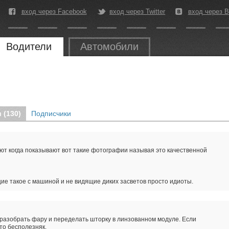
вход через Facebook
вход через Twitter
вход через В
Водители
Автомобили
 (130)
Подписчики
ют когда показывают вот такие фотографии называя это качественной
е такое с машиной и не видящие диких засветов просто идиоты.
азобрать фару и переделать шторку в линзованном модуле. Если
то бесполезняк.