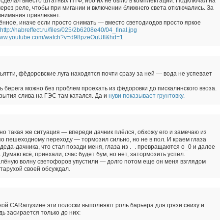
сделал вместо штатных ПТФ, ибо их не было в комплектации. Подключал на
через реле, чтобы при мигании и включении ближнего света отключались. За
внимания привлекает.
нное, иначе если просто снимать — вместо светодиодов просто яркое
http://habreffect.ru/files/025/2b6208e40/04_final.jpg
/www.youtube.com/watch?v=d98pzeOuUfI&hd=1
ьятти, фёдоровские луга находятся почти сразу за ней — вода не успевает
 берега можно без проблем проехать из фёдоровки до пискалинского ввоза.
рытия слива на ГЭС там катался. Да и
нуви показывает грунтовку.
о такая же ситуация — впереди дачник плёлся, обхожу его и замечаю из
по пешеходному переходу — тормозил сильно, но не в пол. И краем глаза
 деда-дачника, что стал позади меня, глаза из ._. превращаются o_0 и далее
 Думаю всё, приехали, счас будет бум, но нет, затормозить успел.
елёную волну светофоров упустили — долго потом еще он меня взглядом
старухой своей обсуждал.
кой CARапузине эти полоски выполняют роль барьера для грязи снизу и
ь засирается только до них: