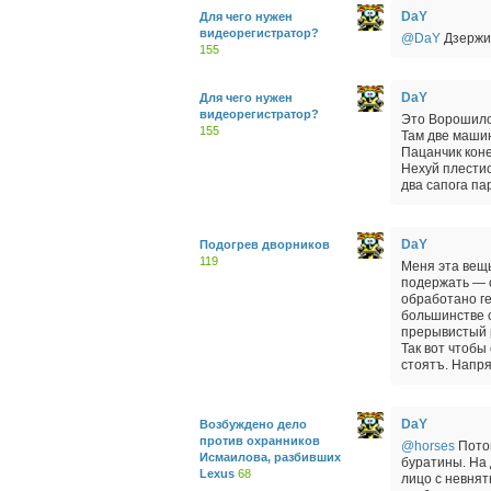
DaY
Для чего нужен
видеорегистратор?
@DaY
Дзержин
155
DaY
Для чего нужен
видеорегистратор?
Это Ворошилов
155
Там две маши
Пацанчик коне
Нехуй плестис
два сапога па
DaY
Подогрев дворников
119
Меня эта вещь
подержать — о
обработано ге
большинстве с
прерывистый 
Так вот чтобы
стоятъ. Напря
DaY
Возбуждено дело
против охранников
@horses
Потом
Исмаилова, разбивших
буратины. На 
Lexus
68
лицо с невнят