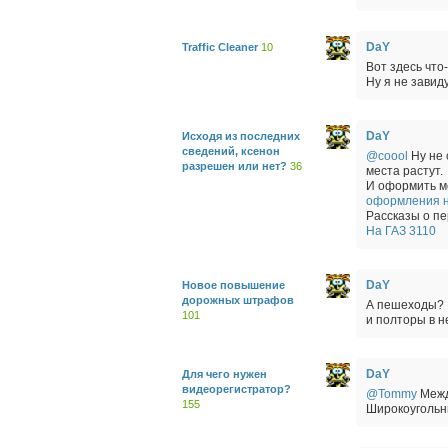
DaY
Traffic Cleaner
10
Вот здесь что
Ну я не завид
DaY
Исходя из последних
сведений, ксенон
@coool
Ну не 
разрешен или нет?
36
места растут.
И оформить мо
оформления н
Рассказы о п
На ГАЗ 3110
DaY
Новое повышение
дорожных штрафов
А пешеходы? К
101
и полторы в н
DaY
Для чего нужен
видеорегистратор?
@Tommy
Между
155
Широкоугольны