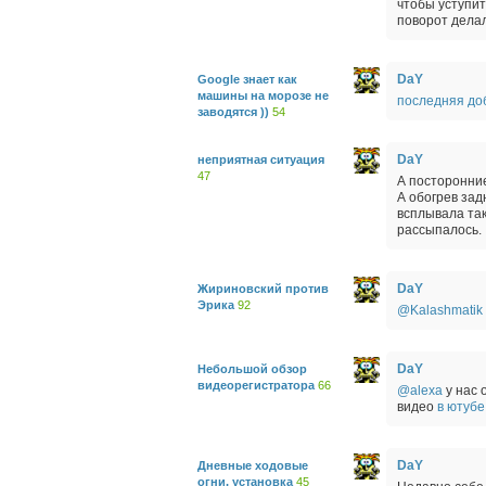
чтобы уступит
поворот делал
DaY
Google знает как
машины на морозе не
последняя до
заводятся ))
54
DaY
неприятная ситуация
47
А посторонни
А обогрев зад
всплывала так
рассыпалось.
DaY
Жириновский против
Эрика
92
@Kalashmatik
DaY
Небольшой обзор
видеорегистратора
66
@alexa
у нас 
видео
в ютубе
DaY
Дневные ходовые
огни, установка
45