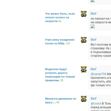
DaY
Что может быть, если
лопнет колесо на
он наехал на 
скорости
81
на скорости 
DaY
Учил жену вождению
попал на 500р.
167
Вот поэтому м
страховку. Ну
и подъехавша
сторону «уазик
DaY
Водители будут
уступать дорогу
@vamp756
Ме
пешеходам по новым
проскочить в 
правилам.
28
запустить, иб
где только что
DaY
Меняется движение по
кругу ...
45
@coool
В Толь
перед кольцам