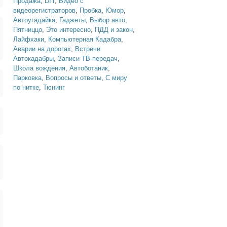
Продажа
,
DIY
,
Видео с
видеорегистраторов
,
Пробка
,
Юмор
,
Автоугадайка
,
Гаджеты
,
Выбор авто
,
Пятниццо
,
Это интересно
,
ПДД и закон
,
Лайфхаки
,
Компьютерная Кадабра
,
Аварии на дорогах
,
Встречи
Автокадабры
,
Записи ТВ-передач
,
Школа вождения
,
Автоботаник
,
Парковка
,
Вопросы и ответы
,
С миру
по нитке
,
Тюнинг