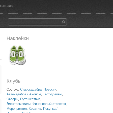
контакте
Наклейки
Клубы
Состою:
Старокадабра
,
Новости
,
Автокадабра / Анонсы
,
Тест-драйвы
,
Обзоры
,
Путешествия
,
Электромобили
,
Финансовый стриптиз
,
Мероприятия
,
Креатив
,
Покупка /