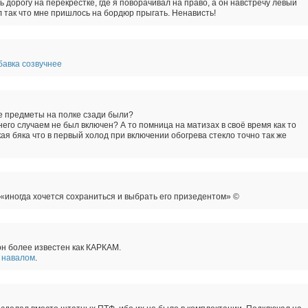
ь дорогу на перекрёстке, где я поворачивал на право, а он навстречу левый
 так что мне пришлось на бордюр прыгать. Ненависть!
бавка созвучнее
е предметы на полке сзади были?
него случаем не был включен? А то помница на матизах в своё время как то
ая бяка что в первый холод при включении обогрева стекло точно так же
«иногда хочется сохраниться и выбрать его призедентом» ©
он более известен как КАРКАМ.
 навалом
.