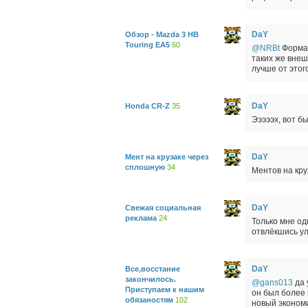
DaY
Обзор - Mazda 3 HB
Touring EA5
60
@NRBt
Форма 
таких же внеш
лучше от этог
DaY
Honda CR-Z
35
Эээээх, вот б
DaY
Мент на крузаке через
сплошную
34
Ментов на кру
DaY
Свежая социальная
реклама
24
Только мне од
отвлёкшись ул
DaY
Все,восстание
закончилось.
@gans013
да 
Приступаем к нашим
он был более 
обязаностям
102
новый экономи