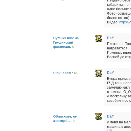
Недавно себе 
габариты, но 
одно больше 
Фото (совмещё
белое пятно):
Видео:
http:/
DaY
Путешествие на
Грушинский
Плотина в Тол
фестиваль
5
нагреваться.
Помоему вдоль
Весной до отк
DaY
Я виноват!?
66
Вчера примерн
БЧД тени ног 
замечаю как у
в полные O_O.
А поскольку з
свербил и со 
DaY
Объясните, не
знающей...
13
у меня на мел
машина в дожд