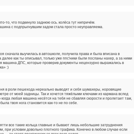
что-то, что подкинуло заднюю ось. колёса тут нипричём.
машина с подпрыгнувшим задом стала просто неуправляема.
оя сначала выучилась в автошколе, получила права и была вписана в
 а далее как ты описывал, только уже ппс'ники были посланы нахер, а за ними
я машина ДПС, которые проверив документы нецензурно выражались в
а» :)
ня в роли пешехода нереально выводят и себя шумахеры, норовящие
метре от моей задницы. Так и хочется тяжёлыми ключами из кармана вслед
о когда любая машина несётся на тебя не сбавляя скорости и пролетает там,
 была твоя нога становится как-то не по себе.
ятти все такие кольца главные и бывают лишь небольшие затруднения
и, при условии довольно плотного трафика. Конечно в любом случае если