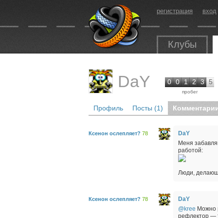
регистрация
вход
Клубы
DaY
0
0
1
2
3
5
пробег
Профиль
Посты (1)
Комментарии
DaY
Ксенон ослепляет?
78
Меня забавля
работой:
Люди, делающи
DaY
Ксенон ослепляет?
78
@kree
Можно р
рефлектор — 