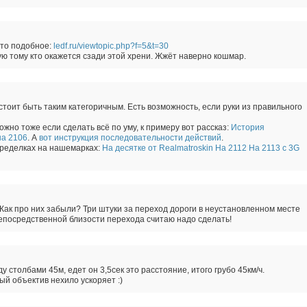
-то подобное:
ledf.ru/viewtopic.php?f=5&t=30
ую тому кто окажется сзади этой хрени. Жжёт наверно кошмар.
стоит быть таким категоричным. Есть возможность, если руки из правильного
жно тоже если сделать всё по уму, к примеру вот рассказ:
История
а 2106
. А
вот инструкция последовательности действий
.
еределках на нашемарках:
На десятке от Realmatroskin
На 2112
На 2113 с 3G
ак про них забыли? Три штуки за переход дороги в неустановленном месте
епосредственной близости перехода считаю надо сделать!
 столбами 45м, едет он 3,5сек это расстояние, итого грубо 45км/ч.
й объектив нехило ускоряет :)