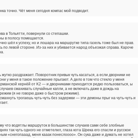
ка точно. Чёт меня сегодня компас мой подводит.
а в Тольятти, повернули со степашки.
ны в полосу помещается.
чно шёл к успеху, но и лошара на маршрутке типа газель тоже был не прав.
ь по левой стороне. Из-за них и убивается народ объезжая справа. Кароче
ра.
 жутко раздражает. Поворотник привык чуть касаться, а если дворники не
ни у меня в такое положение прыгают. А дело в том что стекло у меня
рманской хернёй от K2 — и дворниками приходится редко пользоваться, ы
лучаев смахивать случайные капли, а не включать даже в дождь на
режим (я не говорю даже о быстром режиме).
 смахнуть трогаешь чуть-чуть без задержки — эти демоны прыг на чуть-чуть и
гает.
у что водятлы маршруток в большинстве случаев сами себе злобные
днях так чуть одного не отметелил, глаза кота Шрека его спасли и русскои
ным «снегопааад, меня кааак понеслоооо». Он сука даже и думать не хотел