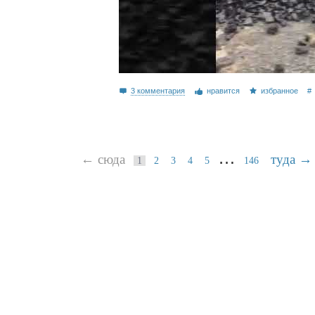
3 комментария
нравится
избранное
#
…
← сюда
туда →
1
2
3
4
5
146