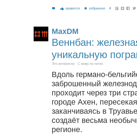
нравится
избранное
#
MaxDM
Веннбан: железна
уникальную погр
Это интересно
С миру по нитке
Вдоль германо-бельгий
заброшенный железнод
проходит через три стр
городе Ахен, пересека
заканчиваясь в Труавь
создаёт весьма необыч
регионе.