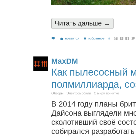
Читать дальшe →
нравится
избранное
#
MaxDM
Как пылесосный м
полмиллиарда, со
Обзоры
Электромобили
С миру по нитке
В 2014 году планы бри
Дайсона выглядели мн
сколотивший своё сост
собирался разработать