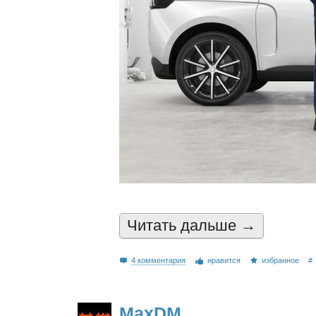
Читать дальшe →
4 комментария
нравится
избранное
#
MaxDM