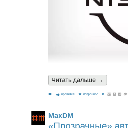
Читать дальшe →
нравится
избранное
#
MaxDM
«Прозрачные» ав