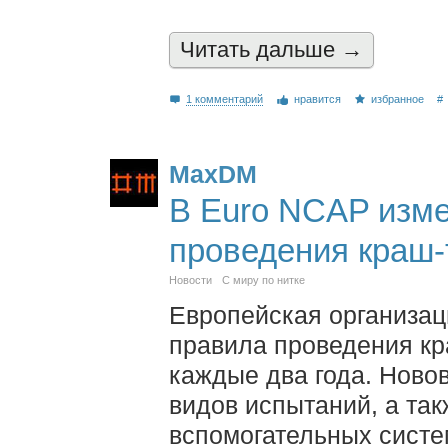
Читать дальшe →
1 комментарий
нравится
избранное
#
MaxDM
В Euro NCAP изм
проведения краш-
Новости
С миру по нитке
Европейская организац
правила проведения кр
каждые два года. Ново
видов испытаний, а та
вспомогательных систе