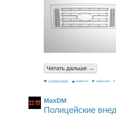
Читать дальшe →
1 комментарий
нравится
избранное
#
MaxDM
Полицейские внед