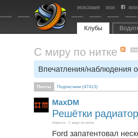
регистрация
вход
вход
Клубы
Водит
С миру по нитке
о к
Впечатления/наблюдения о 
Посты
Подписчики (
47413
)
MaxDM
Решётки радиатор
Новости
С миру по нитке
Ford запатентовал нес