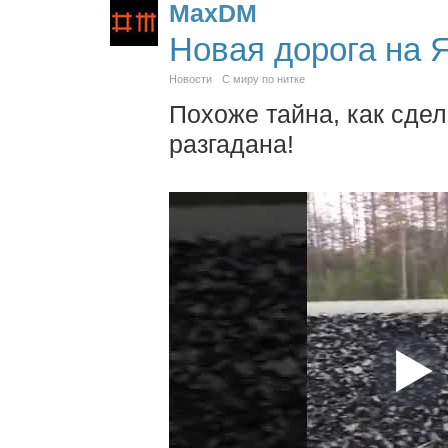
MaxDM
Новая дорога на 
Новости
С миру по нитке
Похоже тайна, как сдел
разгадана!