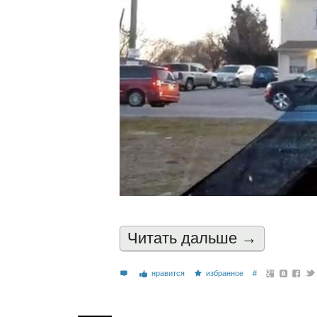
Читать дальшe →
нравится
избранное
#