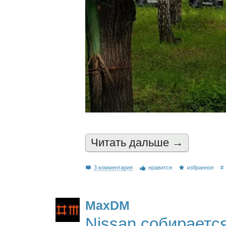
Читать дальшe →
3 комментария
нравится
избранное
#
MaxDM
Nissan собираетс