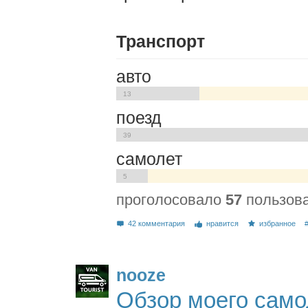
Транспорт
авто
13
поезд
39
самолет
5
проголосовало
57
пользов
42 комментария
нравится
избранное
nooze
Обзор моего само