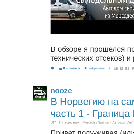
В обзоре я прошелся п
технических отсеков) и
8
нравится
избранное
#
nooze
В Норвегию на са
часть 1 - Граница
DIY
Путешествия
Mercedes Sprinter - Автодом VanTo
Привет полу-живая (или