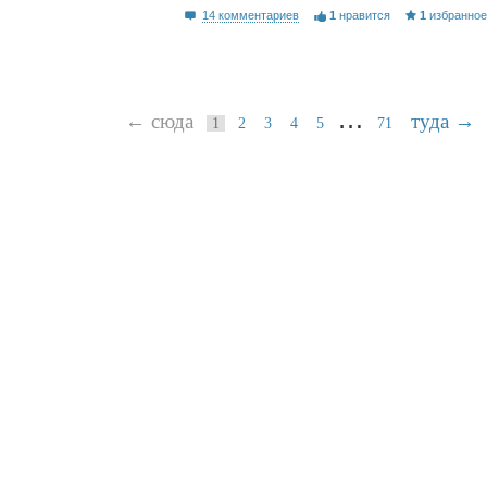
14 комментариев
1
нравится
1
избранно
…
← сюда
туда →
1
2
3
4
5
71