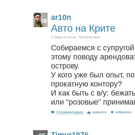
ar10n
Авто на Крите
С миру по нитке
Путешествия
Собираемся с супругой 
этому поводу арендова
острову.
У кого уже был опыт, п
прокатную контору?
И как быть с в/у: беж
или "розовые" принима
14 комментариев
нравится
избранное
Timur1976