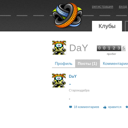
регистрация
вход
Клубы
DaY
0
0
1
2
3
5
пробег
Профиль
Посты (1)
Комментарии
DaY
-
Старокадабра
-
18 комментариев
нравится