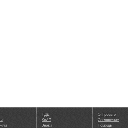
ПДД
О Проекте
ли
КоАП
Соглашение
били
Знаки
Помощь