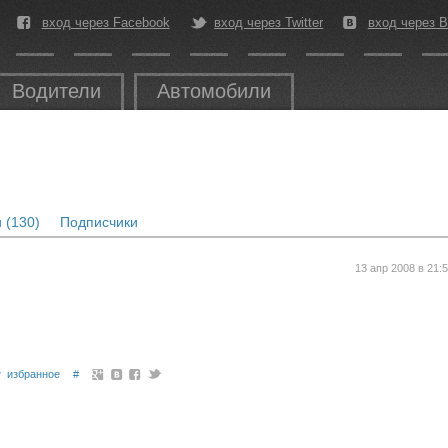
вход через Facebook
вход через Twitter
вход через В
Водители
Автомобили
 (130)
Подписчики
13 апр 2008 в 21:
избранное
#