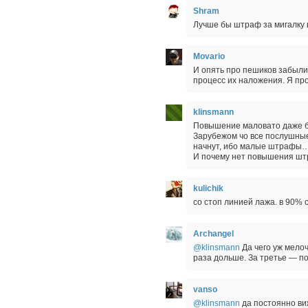
Shram
Лучше бы штраф за мигалку в
Movario
И опять про пешиков забыли
процесс их наложения. Я пр
klinsmann
Повышение маловато даже б
Зарубежом чо все послушные
начнут, ибо малые штрафы
И почему нет повышения штр
kulichik
со стоп линией лажа. в 90% 
Archangel
@klinsmann
Да чего уж мело
раза дольше. За третье — п
vanso
@klinsmann
да постоянно ви