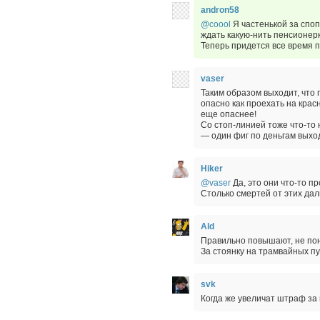
andron58
@coool
Я частенькой за спо
ждать какую-нить пенсионерк
Теперь придется все время 
vaser
Таким образом выходит, что 
опасно как проехать на крас
еще опаснее!
Со стоп-линией тоже что-то 
— один фиг по деньгам выхо
Hiker
@vaser
Да, это они что-то п
Столько смертей от этих дал
Ald
Правильно повышают, не пон
За стоянку на трамвайных пу
svk
Когда же увеличат штраф за