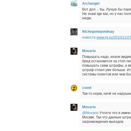
Archangel
Вот дол… бы. Лучше бы парк
Не знаю где как, но у нас пол
негде.
Nichegoneponimay
новости
www.rg.ru/2010/12/27
Movario
Повышать надо, иначе видим
бред остановится за стоп-ли
повышать сами штрафы, а в
штраф стоил уже больше. Ил
системы поинтов или чем бо
coool
Так-то норм, ничё не наруша
Movario
@Movario
Учтите что я имею 
Москве. Так что данные штра
загромождения выездов.