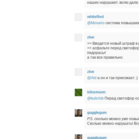
наших нарушают. волю дал
whiteRed
@Movario
система повышающи
zloe
>> Вводится новый штраф в 
>> асфальте перед светофор
пидорасы!
а так все правильно.
zloe
@Ald
а он и так приезжает ;)
klinsmann
@kulichik
Перед светофор ос
gugglegum
P.S. сколько можно уже по
Сколько можно нарушать! Вс
gugglegum