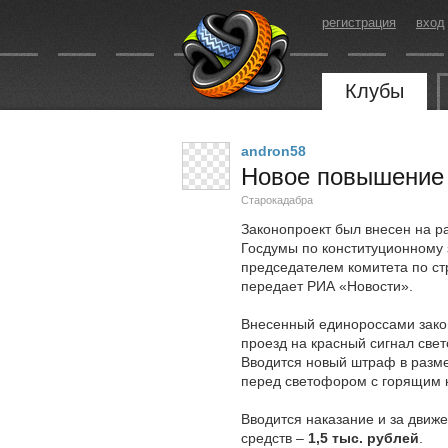
регистрация
вход
Клубы
andron58
Новое повышение
Старокадабра
Законопроект был внесен на р
Госдумы по конституционному 
председателем комитета по с
передает РИА «Новости».
Внесенный единороссами зако
проезд на красный сигнал св
Вводится новый штраф в разм
перед светофором с горящим 
Вводится наказание и за движ
средств –
1,5 тыс. рублей
.