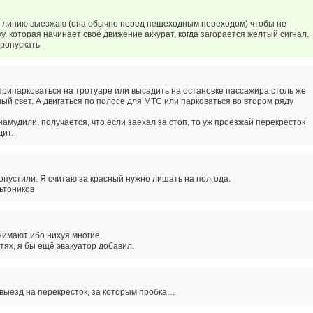
п линию выезжаю (она обычно перед пешеходным переходом) чтобы не
у, которая начинает своё движение аккурат, когда загорается желтый сигнал.
пропускать
припарковаться на тротуаре или высадить на остановке пассажира столь же
ный свет. А двигаться по полосе для МТС или парковаться во втором ряду
намудили, получается, что если заехал за стоп, то уж проезжай перекресток
дит.
ропустили. Я считаю за красный нужно лишать на полгода.
ьтоников
имают ибо нихуя многие.
тях, я бы ещё эвакуатор добавил.
 выезд на перекресток, за которым пробка…