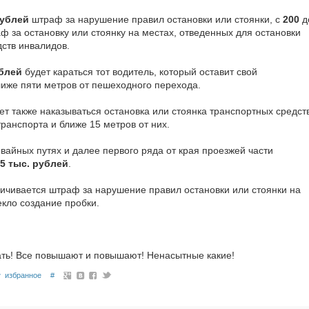
рублей
штраф за нарушение правил остановки или стоянки, с
200
д
 за остановку или стоянку на местах, отведенных для остановки
дств инвалидов.
ублей
будет караться тот водитель, который оставит свой
лиже пяти метров от пешеходного перехода.
ет также наказываться остановка или стоянка транспортных средст
ранспорта и ближе 15 метров от них.
вайных путях и далее первого ряда от края проезжей части
,5 тыс. рублей
.
ичивается штраф за нарушение правил остановки или стоянки на
екло создание пробки.
ать! Все повышают и повышают! Ненасытные какие!
избранное
#