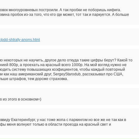
овок многоуровневых построили. А так пробки не поборишь нифига.
овина пробок из-за того, что кто где может, тот так и паркуется. А больше
/pdd-shtrafy-anons.html
о некоторых не научить, другое дело откуда такие цифры берут? Какой то
нией 800р, а проехать на красный всего 1000р. На мой взгляд нужно не
водить систему повышающих коэфициентов, чтобы каждый повторный
и как наш американский друг, SergeyStarodub, рассказывал про США,
льше штрафов, тем дороже страховка.
ю из этого в основном=)
ввиду Екатеринбург, у нас тоже жопа с паркингом но все же не так как в
фы меня волнуют только в области проезда на красный свет и