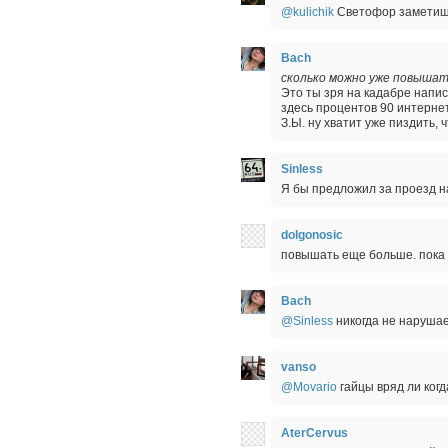
@kulichik
Светофор заметишь?
Bach
сколько можно уже повыша
Это ты зря на кадабре напис
здесь процентов 90 интернет
З.Ы. ну хватит уже пиздить,
Sinless
Я бы предложил за проезд н
dolgonosic
повышать еще больше. пока 
Bach
@Sinless
никогда не наруша
vanso
@Movario
гайцы вряд ли ког
AterCervus