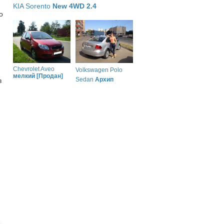
KIA Sorento
New 4WD 2.4
о
Chevrolet Aveo
Volkswagen Polo
мелкий [Продан]
Sedan
Архип
в