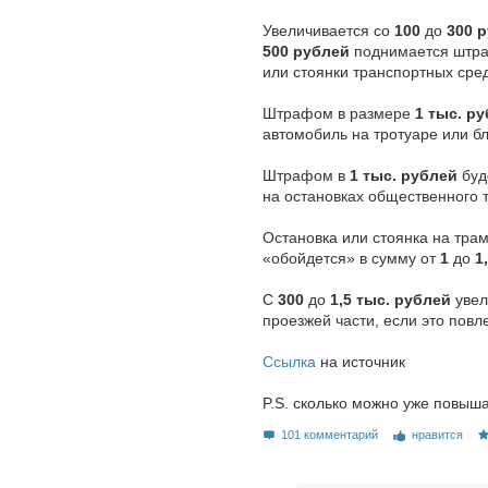
Увеличивается со
100
до
300 
500 рублей
поднимается штраф
или стоянки транспортных сре
Штрафом в размере
1 тыс. р
автомобиль на тротуаре или б
Штрафом в
1 тыс. рублей
буд
на остановках общественного т
Остановка или стоянка на трам
«обойдется» в сумму от
1
до
1
С
300
до
1,5 тыс. рублей
увел
проезжей части, если это повл
Ссылка
на источник
P.S. сколько можно уже повыш
101 комментарий
нравится