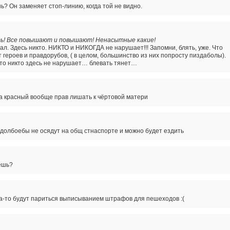
 Он заменяет стоп-линию, когда той не видно.
ть! Все повышают и повышают! Ненасытные какие!
ал. Здесь никто. НИКТО и НИКОГДА не нарушает!!! Запомни, блять, уже. Что
 героев и правдорубов, ( в целом, большинство из них попросту пиздаболы).
 что никто здесь не нарушает… блевать тянет…
а красный вообще прав лишать к чёртовой матери
долбоебы не осядут на общ стнаспорте и можно будет ездить
ешь?
да-то будут париться выписыванием штрафов для пешеходов :(