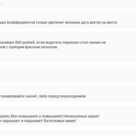
и…
х коэффициентов только увеличит желание дать взятку на месте
размере 800 рублей, если водитель переехал стоп-линию на
ом с горящим красным сигналом.
танавливайся значит, либо перед пешеходником
вышать! Все повышают и повышают! Ненасытные какие!
е нарушают и нарушают! Безголовые какие!