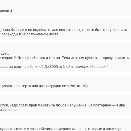
вели :)
, пора бы если и не поднимать для них штрафы, то хотя бы отрегулировать
о переходы в не положенном месте.
удет.
 ездяят? Штрафов боятся и только. Если их к нам пустить — сразу лихачить
…
афа за езду по обочине? До 3000 рублей к примеру, ибо нефиг!
случаев она стерта или очень трудно ее заметить %)
чится, надо сразу прав лишать за любое нарушение. За повторное — в два
ожизненно.
жу посольские и с европейскими номерами машины, которые и похлеще