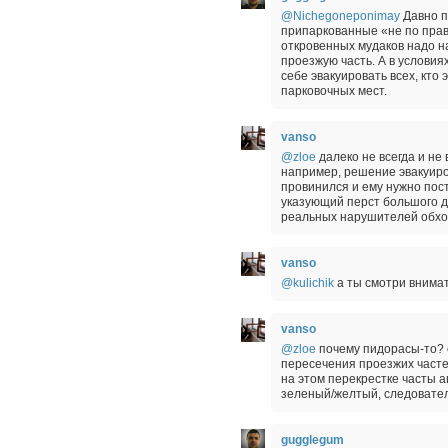
@Nichegoneponimay
Давно п
припаркованные «не по прав
откровенных мудаков надо на
проезжую часть. А в условия
себе эвакуировать всех, кто
парковочных мест.
vanso
@zloe
далеко не всегда и не
например, решение эвакуиров
провинился и ему нужно пос
указующий перст большого дя
реальных нарушителей обход
vanso
@kulichik
а ты смотри внима
vanso
@zloe
почему пидорасы-то? с
пересечения проезжих частей
на этом перекрестке часты 
зеленый/желтый, следовател
gugglegum