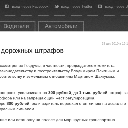
вход через Facebook
вход через Twitter
вход через В
Водители
Автомобили
29 дек 2010 в 16:
 дорожных штрафов
ассмотрение Госдумы, в частности, председателем комитета
законодательству и госстроительству Владимиром Плигиным и
троительству и земельным отношениям Мартином Шаккумом,
нопроект увеличивает на
300 рублей
, до
1 тыс. рублей
, штраф за
етофора или на запрещающий жест регулировщика.
ере
800 рублей
, если водитель переехал стоп-линию на асфальте
красным сигналом.
ение или остановку на полосе для маршрутных транспортных