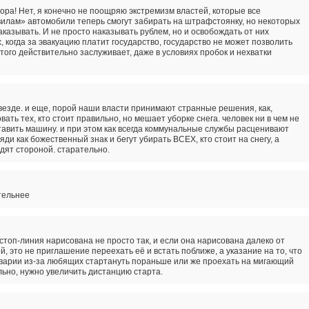
ора! Нет, я конечно не поощряю экстремизм властей, которые все
илам» автомобили теперь смогут забирать на штрафстоянку, но некоторых
казывать. И не просто наказывать рублем, но и освобождать от них
х, когда за эвакуацию платит государство, государство не может позволить
 этого действительно заслуживает, даже в условиях пробок и нехватки
 везде. и еще, порой наши власти принимают странные решения, как,
ать тех, кто стоит правильно, но мешает уборке снега. человек ни в чем не
тавить машину. и при этом как всегда коммунальные службы расценивают
ди как божественный знак и бегут убирать ВСЕХ, кто стоит на снегу, а
ят стороной. старательно.
тельнее
топ-линия нарисована не просто так, и если она нарисована далеко от
, это не приглашение переехать её и встать поближе, а указание на то, что
аварии из-за любящих стартануть пораньше или же проехать на мигающий
ьно, нужно увеличить дистанцию старта.