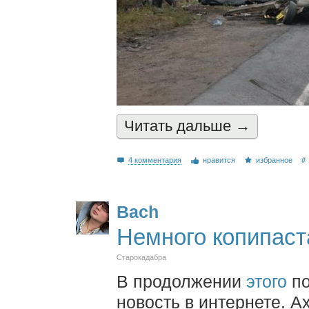
Читать дальшe →
4 комментария
нравится
избранное
#
Bach
Немного копипаста
Старокадабра
В продолжении
этого
по
новость в интернете. А