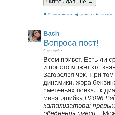
Читать дальшe →
119 комментариев
нравится
избранное
Bach
Вопроса пост!
Старокадабра
Всем привет. Есть ли с
и просто может кто зна
Загорелся чек. При том
динамики, жора бензина
сметеньях поехал к диа
меня ошибка
P2096 Ряд
катализатора: превыш
обеднения смеси .
. Мо