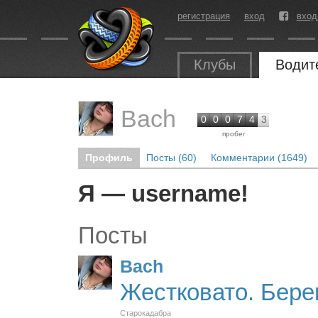
регистрация
вход
вход
Клубы
Водит
Bach
0
0
0
7
4
3
пробег
Профиль
Посты (60)
Комментарии (1649)
Я — username!
Посты
Bach
Жестковато. Берег
Старокадабра