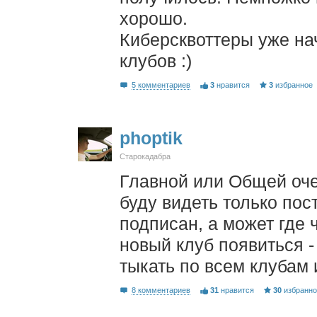
хорошо.
Киберсквоттеры уже на
клубов :)
5 комментариев
3
нравится
3
избранное
phoptik
Старокадабра
Главной или Общей оче
буду видеть только пос
подписан, а может где 
новый клуб появиться -
тыкать по всем клубам
8 комментариев
31
нравится
30
избранн