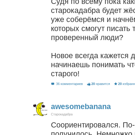
Судя по всему пока как
старокадабра будет жё
уже соберёмся и начнё
которых смогут писать
проверенный люди?
Новое всегда кажется д
начинаешь понимать чт
старого!
36 комментариев
20
нравится
20
избран
awesomebanana
Старокадабра
Соориентировался. По-
получилось. Немножко 