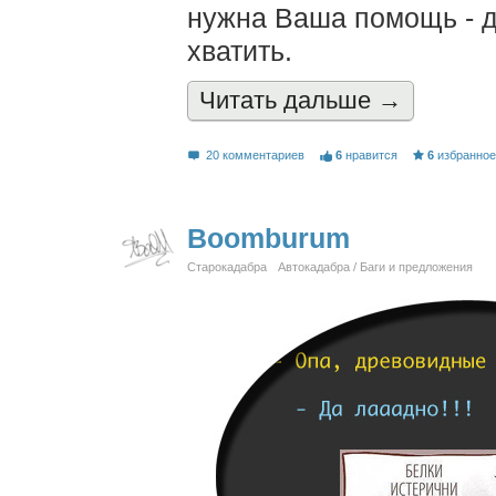
нужна Ваша помощь - 
хватить.
Читать дальшe →
20 комментариев
6
нравится
6
избранно
Boomburum
Старокадабра
Автокадабра / Баги и предложения