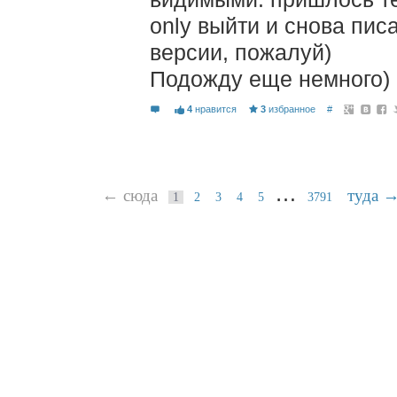
only выйти и снова писа
версии, пожалуй)
Подожду еще немного)
4
нравится
3
избранное
#
…
← сюда
туда 
1
2
3
4
5
3791