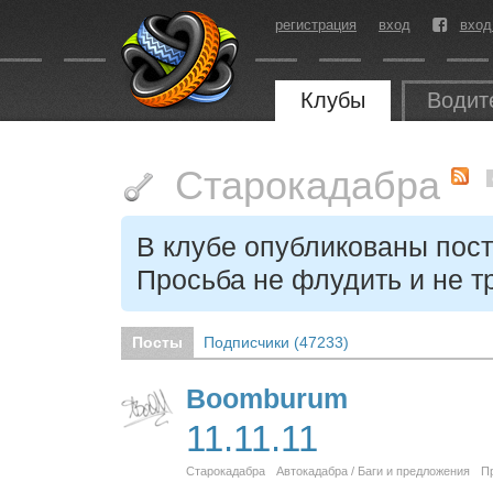
регистрация
вход
вход
Клубы
Водит
Старокадабра
В клубе опубликованы пост
Просьба не флудить и не т
Посты
Подписчики (
47233
)
Boomburum
11.11.11
Старокадабра
Автокадабра / Баги и предложения
П