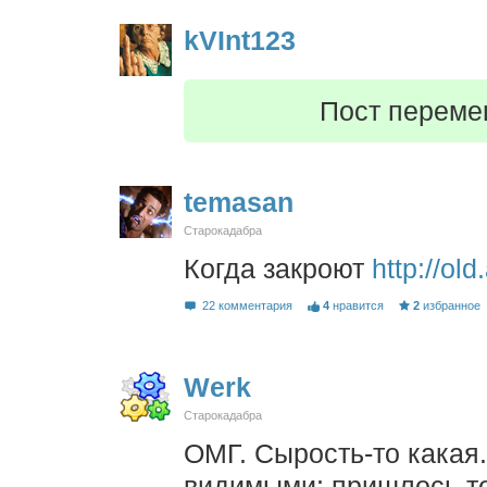
kVInt123
Пост переме
temasan
Старокадабра
Когда закроют
http://ol
22 комментария
4
нравится
2
избранное
Werk
Старокадабра
ОМГ. Сырость-то какая
видимыми: пришлось те