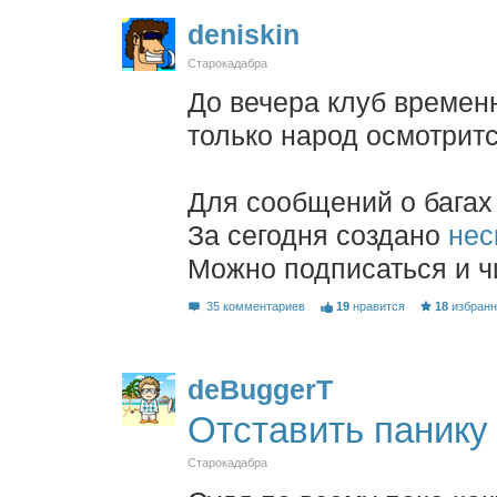
deniskin
Старокадабра
До вечера клуб временн
только народ осмотрится
Для сообщений о багах
За сегодня создано
нес
Можно подписаться и ч
35 комментариев
19
нравится
18
избран
deBuggerT
Отставить панику
Старокадабра