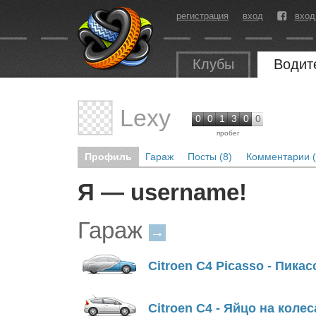
регистрация
вход
вход
Клубы
Водит
Lexy
0
0
1
3
0
0
пробег
Профиль
Гараж
Посты (8)
Комментарии (
Я — username!
Гараж
→
Citroen C4 Picasso - Пикас
Citroen C4 - Яйцо на колес