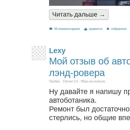
Читать дальшe →
49 комментариев
нравится
избранное
Lexy
Мой отзыв об авт
лэнд-ровера
Пробка
Citroen C4 - Яйцо на колесах
Ну давайте я напишу п
автоботаника.
Ремонт был достаточно
стерлись, но общие вп