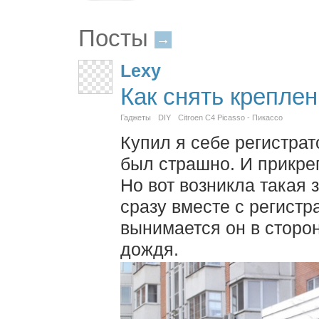
Посты
→
Lexy
Как снять крепле
Гаджеты
DIY
Citroen C4 Picasso - Пикассо
Купил я себе регистра
был страшно. И прикреп
Но вот возникла такая 
сразу вместе с регистр
вынимается он в сторо
дождя.