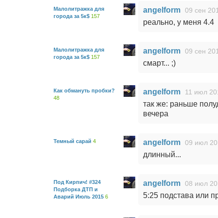
Малолитражка для
angelform
09 сен 20
города за 5к$
157
реально, у меня 4.4
Малолитражка для
angelform
09 сен 20
города за 5к$
157
смарт... ;)
Как обмануть пробки?
angelform
11 июл 20
48
так же: раньше полу
вечера
Темный сарай
4
angelform
09 июл 20
длинный...
Под Кирпич! #324
angelform
08 июл 20
Подборка ДТП и
5:25 подстава или п
Аварий Июль 2015
6