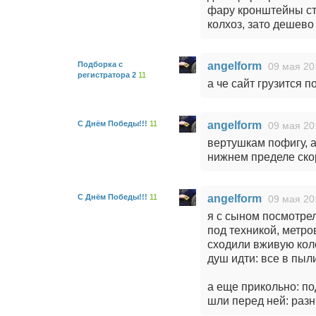
фару кронштейны ста
колхоз, зато дешево
Подборка с
angelform
09 мая 20
регистратора 2
11
а че сайт грузится п
С Днём Победы!!!
11
angelform
09 мая 20
вертушкам пофигу, а
нижнем пределе ско
С Днём Победы!!!
11
angelform
09 мая 20
я с сыном посмотрел
под техникой, метро
сходили вживую коло
душ идти: все в пыл
а еще прикольно: по
шли перед ней: раз