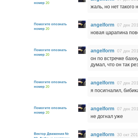
номер
20
жаль, но нет такого 
Помогите опознать
angelform
07 дек 201
номер
20
новая царапина пове
Помогите опознать
angelform
07 дек 201
номер
20
он по встречке бахну
думал, что он так ре
Помогите опознать
angelform
07 дек 201
номер
20
я посигналил, бибик
Помогите опознать
angelform
07 дек 201
номер
20
не догнал уже
Вектор Движения №
angelform
30 окт 201