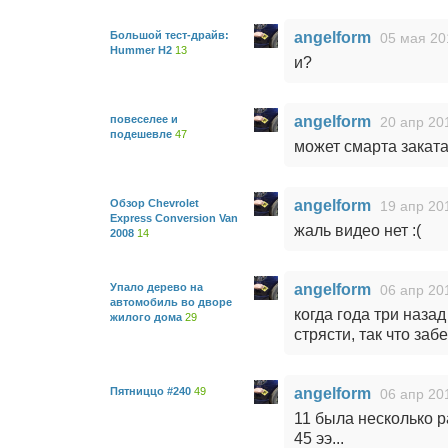
Большой тест-драйв:
angelform
05 мая 20
Hummer H2
13
и?
повеселее и
angelform
20 апр 20
подешевле
47
может смарта закат
Обзор Chevrolet
angelform
19 апр 20
Express Conversion Van
жаль видео нет :(
2008
14
Упало дерево на
angelform
06 апр 20
автомобиль во дворе
когда года три назад
жилого дома
29
стрясти, так что за
Пятниццо #240
49
angelform
06 апр 20
11 была несколько р
45 ээ...