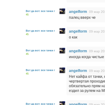
Вот да вот: все тачки г
angelform
09 мар 20
45
палец вверх че
Вот да вот: все тачки г
angelform
09 мар 20
45
о как
Вот да вот: все тачки г
angelform
09 мар 20
45
иногда когда чистые
Вот да вот: все тачки г
angelform
09 мар 20
45
Нет кайфа от тачки, 
чертвертая проходим
обязательно прям на
ездил за рулем на M
Вот да вот: все тачки г
angelform
09 мар 20