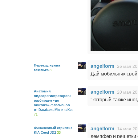
Переезд, нужна
angelform
26 мая 20
газелька
8
Дай мобильник свой,
Анатомия
angelform
20 мая 20
видеорегистраторов:
"который также иногд
разбираем «до
винтика» флагманов
от Datakam, Mio и teXet
71
Финансовый стриптиз
angelform
14 мая 20
KIA Ceed JD2
33
демпфер и решетки о