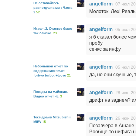
Не оставайтесь
angelform
07 июл 20
равнодушными : Часть
Молоток, Лёх! Реаль
2
52
Икра ч.2. Счастье было
angelform
05 июл 20
так близко.
23
я б сказал более чем
пробу
сенкс за инфу
Небольшой отчёт по
angelform
05 июл 20
содержанию smart
да, но они скучные,
fortwo turbo. +фото
21
Поездка на майские.
angelform
28 июн 20
Видео отчёт ч5.
3
дрифт на заднем? и
Тест-драйв Mitsubishi i
angelform
26 июн 20
MiEV
15
Позавчера в Ашане в
Вообще-то нифига не