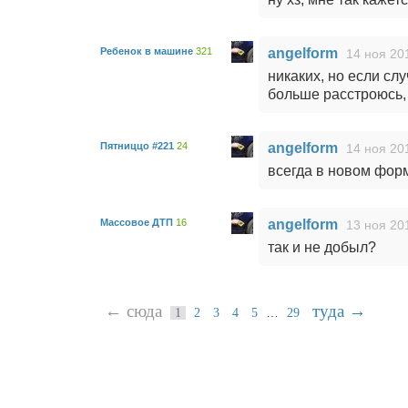
Ребенок в машине
321
angelform
14 ноя 20
никаких, но если слу
больше расстроюсь, 
Пятниццо #221
24
angelform
14 ноя 20
всегда в новом фор
Массовое ДТП
16
angelform
13 ноя 20
так и не добыл?
← сюда
туда →
…
1
2
3
4
5
29