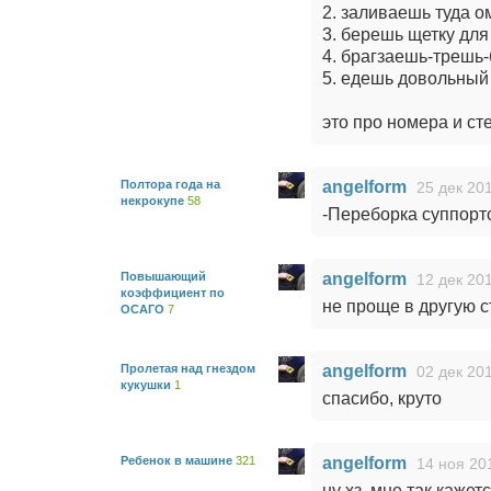
2. заливаешь туда 
3. берешь щетку для
4. брагзаешь-трешь
5. едешь довольный
это про номера и сте
Полтора года на
angelform
25 дек 201
некрокупе
58
-Переборка суппорто
Повышающий
angelform
12 дек 201
коэффициент по
не проще в другую 
ОСАГО
7
Пролетая над гнездом
angelform
02 дек 201
кукушки
1
спасибо, круто
Ребенок в машине
321
angelform
14 ноя 20
ну хз, мне так кажет