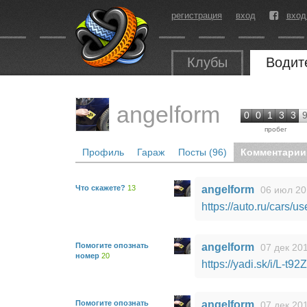
регистрация
вход
вход
Клубы
Водит
angelform
0
0
1
3
3
пробег
Профиль
Гараж
Посты (96)
Комментарии 
Что скажете?
13
angelform
06 июл 20
https://auto.ru/cars/
Помогите опознать
angelform
07 дек 201
номер
20
https://yadi.sk/i/L-t
Помогите опознать
angelform
07 дек 201