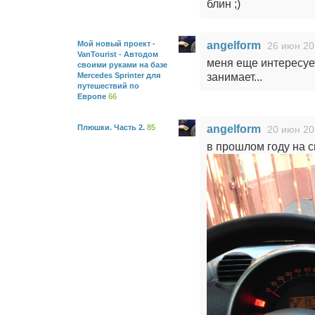
блин ;)
Мой новый проект -
angelform
26 июн 20
VanTourist - Автодом
меня еще интересуе
своими руками на базе
Mercedes Sprinter для
занимает...
путешествий по
Европе
66
Плюшки. Часть 2.
85
angelform
20 июн 20
в прошлом году на 