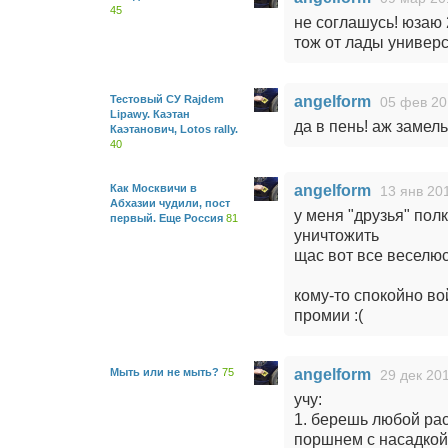
45
не соглашусь! юзаю 2
тож от лады универса
Тестовый СУ Rajdem
angelform
05 фев 20
Lipawy. Каэтан
да в пень! аж замел
Каэтанович, Lotos rally.
40
Как Москвичи в
angelform
13 янв 20
Абхазии чудили, пост
у меня "друзья" пол
первый. Еще Россия
81
уничтожить
щас вот все веселюс
кому-то спокойно во
промии :(
Мыть или не мыть?
75
angelform
29 дек 201
учу:
1. берешь любой рас
поршнем с насадкой 