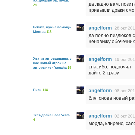
93. Добрые растяжки.
да ладно вам, позит
24
привыкли драки смот
Ребята, нужна помощь.
angelform
28 окт 201
Москва
113
да полно пиздюков 
ненавижу обочечнико
Хватит автовазщины, у
angelform
19 окт 201
нас новый игрок на
спасибо, подрочил
авторынке - Yamaha
19
дайте 2 сразу
Писи
140
angelform
08 окт 201
бля! снова новый раз
Тест-драйв Lada Vesta
angelform
02 окт 201
4
морда, клиренс, сало