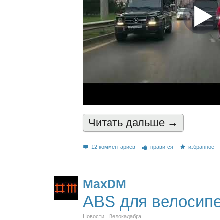
Читать дальшe →
12 комментариев
нравится
избранное
MaxDM
ABS для велосип
Новости
Велокадабра