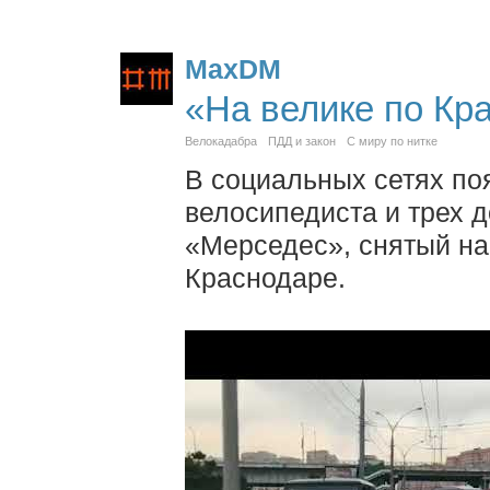
MaxDM
«На велике по Кра
Велокадабра
ПДД и закон
С миру по нитке
В социальных сетях по
велосипедиста и трех 
«Мерседес», снятый на
Краснодаре.