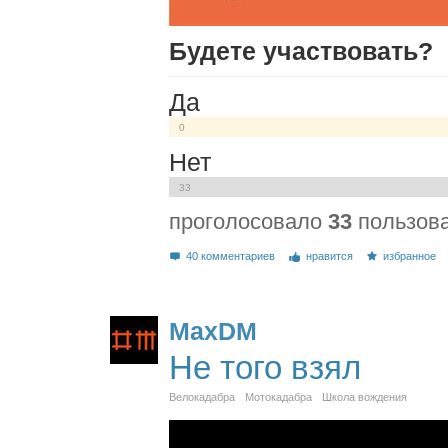
Будете участвовать?
Да
0
Нет
33
проголосовало
33
пользов
40 комментариев
нравится
избранное
MaxDM
Не того взял
Велокадабра
Мотокадабра
Школа вождения