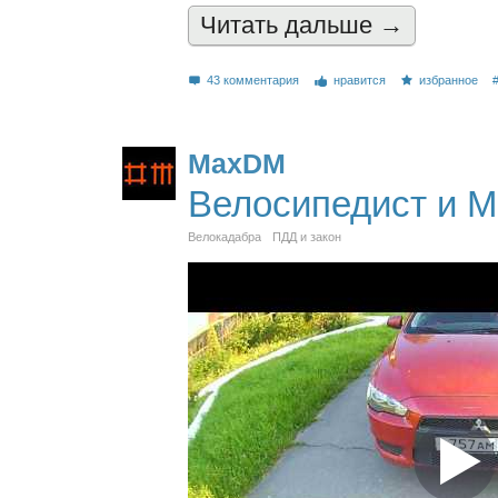
Читать дальшe →
43 комментария
нравится
избранное
MaxDM
Велосипедист и 
Велокадабра
ПДД и закон