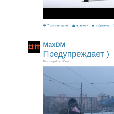
7 комментариев
нравится
избранное
MaxDM
Предупреждает )
Велокадабра
Юмор