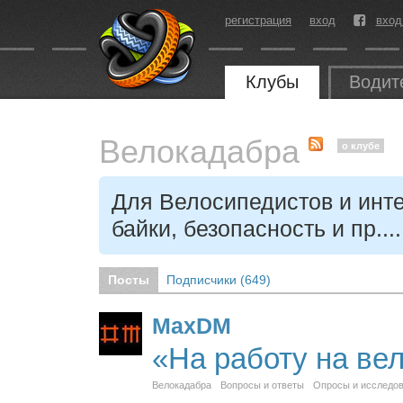
регистрация
вход
вход
Клубы
Водит
Велокадабра
о клубе
Для Велосипедистов и ин
байки, безопасность и пр....
Посты
Подписчики (
649
)
MaxDM
«На работу на ве
Велокадабра
Вопросы и ответы
Опросы и исследо