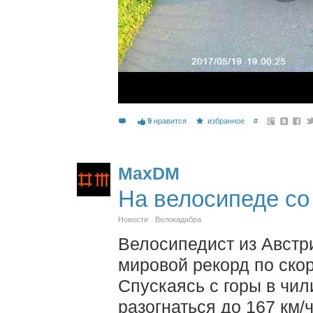
9
нравится
избранное
#
MaxDM
На велосипеде со
Новости
Велокадабра
Велосипедист из Австр
мировой рекорд по ско
Спускаясь с горы в чил
разогнаться до 167 км/ч