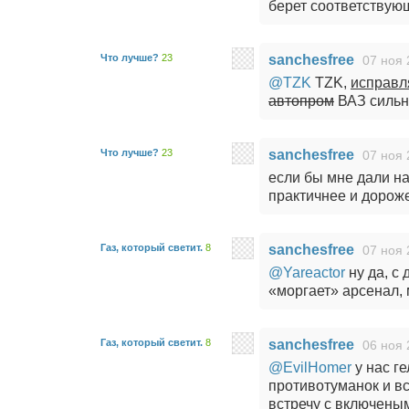
берет соответствующ
Что лучше?
23
sanchesfree
07 ноя 
@TZK
TZK,
исправл
автопром
ВАЗ сильн
Что лучше?
23
sanchesfree
07 ноя 
если бы мне дали на
практичнее и дороже,
Газ, который светит.
8
sanchesfree
07 ноя 
@Yareactor
ну да, с 
«моргает» арсенал, м
Газ, который светит.
8
sanchesfree
06 ноя 
@EvilHomer
у нас ге
противотуманок и вс
встречу с включены