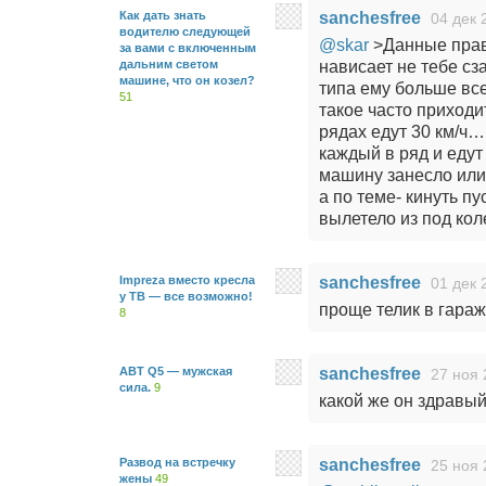
Как дать знать
sanchesfree
04 дек 
водителю следующей
@skar
>Данные прави
за вами с включенным
дальним светом
нависает не тебе сз
машине, что он козел?
типа ему больше вс
51
такое часто приходит
рядах едут 30 км/ч…
каждый в ряд и едут
машину занесло ил
а по теме- кинуть пу
вылетело из под коле
Impreza вместо кресла
sanchesfree
01 дек 
у ТВ — все возможно!
проще телик в гараж
8
ABT Q5 — мужская
sanchesfree
27 ноя 
сила.
9
какой же он здравы
Развод на встречку
sanchesfree
25 ноя 
жены
49