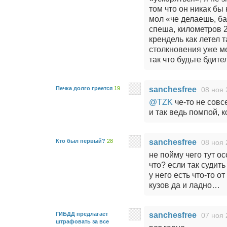
том что он никак бы
мол «че делаешь, ба
спеша, километров 2
крендель как летел 
столкновения уже ме
так что будьте бдите
Печка долго греется
19
sanchesfree
08 ноя 
@TZK
че-то не сов
и так ведь помпой, 
Кто был первый?
28
sanchesfree
08 ноя 
не пойму чего тут о
что? если так судить
у него есть что-то о
кузов да и ладно…
ГИБДД предлагает
sanchesfree
07 ноя 
штрафовать за все