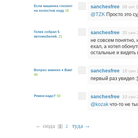
Если машинка глохнет
sanchesfree
08 окт 
на холостом ходу
18
@TZK
Просто это су
Гелик cобрал 5
sanchesfree
25 сен 
автомобилей.
21
не совсем понятно, 
ехал, а хотел обону
остальные и видеть 
Вопрос именно к Вам!
sanchesfree
18 сен 
40
первый раз увидел :
Ремня надо?
50
sanchesfree
10 сен 
@kozak
что-то не ты
← сюда
туда →
1
2