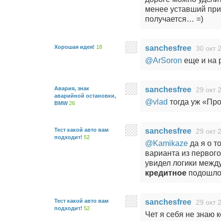
менее уставший при
получается… =)
Хорошая идея!
18
sanchesfree
30 окт 
@ArSoron
еще и на 
Авария, знак
sanchesfree
29 окт 
аварийной остановки,
@vlad
тогда уж «Пр
BMW
26
Тест какой авто вам
sanchesfree
29 окт 
подходит!
52
@Kamikaze
да я о т
варианта из первого
увидел логики межд
кредитное
подошло
Тест какой авто вам
sanchesfree
29 окт 
подходит!
52
Чет я себя не знаю 