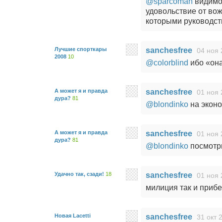
@sparcoman
видимо 
удовольствие от во
которыми руководст
Лучшие спорткары
sanchesfree
04 ноя 
2008
10
@colorblind
ибо «она
А может я и правда
sanchesfree
01 ноя 
дура?
81
@blondinko
на эконо
А может я и правда
sanchesfree
01 ноя 
дура?
81
@blondinko
посмотри
Удачно так, сзади!
18
sanchesfree
01 ноя 
милиция так и при
Новая Lacetti
sanchesfree
31 окт 