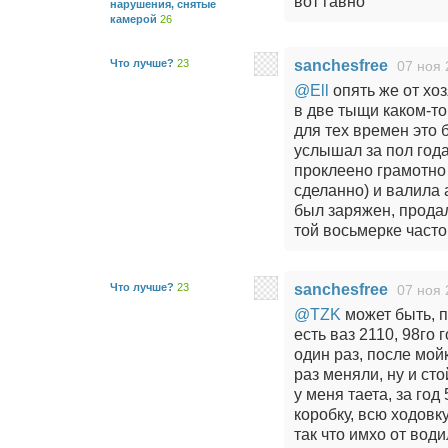
вот гавно
нарушения, снятые
камерой
26
Что лучше?
23
sanchesfree
07 ноя 
@Ell
опять же от хоз
в две тыщи каком-то
для тех времен это 
услышал за пол года
проклеено грамотно
сделанно) и валила 
был заряжен, продал
той восьмерке часто
Что лучше?
23
sanchesfree
07 ноя 
@TZK
может быть, 
есть ваз 2110, 98го 
один раз, после мой
раз меняли, ну и ст
у меня таета, за год
коробку, всю ходовк
так что имхо от во