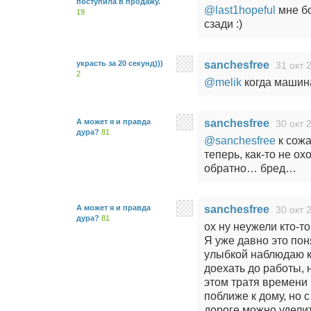
поступила в продажу.
@last1hopeful
мне бо
19
сзади :)
украсть за 20 секунд)))
sanchesfree
31 окт 
2
@melik
когда машина
А может я и правда
sanchesfree
30 окт 
дура?
81
@sanchesfree
к сожа
теперь, как-то не ох
обратно… бред…
А может я и правда
sanchesfree
30 окт 
дура?
81
ох ну неужели кто-т
Я уже давно это пон
улыбкой наблюдаю ка
доехать до работы, 
этом тратя времени 
поближе к дому, но 
дороге можно уделит