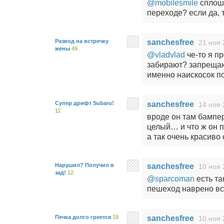
@mobilesmile
сплошн
переходе? если да, т
Развод на встречку
sanchesfree
21 ноя 
жены
49
@vladvlad
че-то я п
забирают? запрещаю
именно наискосок п
Супер дрифт Subaru!
sanchesfree
14 ноя 
11
вроде он там бампе
целый… и что ж он п
а так очень красиво 
Нарушил? Получил в
sanchesfree
10 ноя 
зад!
12
@sparcoman
есть так
пешеход наврено вс
Печка долго греется
19
sanchesfree
10 ноя 