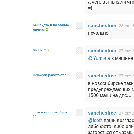
а чего вы тыкали ч
=)
Как будто и не стояло
sanchesfree
28 окт 
ничего.
2
печально
Мины!!!
3
sanchesfree
27 окт 
@Yumia
а в машине 
Неужели работают?
8
sanchesfree
27 окт 
в новосибирске таки
предупреждающих зн
1500 машина дпс…
есть в шевроле брак
sanchesfree
27 окт 
12
@fsefs
ваши возглас
либо фото, либо оп
загореться от «замы