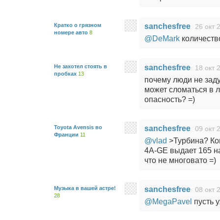
Кратко о грязном
sanchesfree
26 окт 
номере авто
8
@DeMark
количеств
Не захотел стоять в
sanchesfree
18 окт 
пробках
13
почему люди не зад
может сломаться в 
опасность? =)
Toyota Avensis во
sanchesfree
09 окт 
Франции
11
@vlad
>Турбина? Ко
4A-GE выдает 165 на
что не многовато =)
Музыка в вашей астре!
sanchesfree
08 окт 
28
@MegaPavel
пусть у