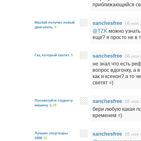
приближающийся св
Mazda6 получит новый
sanchesfree
06 ноя 
двигатель.
8
@TZK
можно узнать 
еще? я просто не в т
Газ, который светит.
8
sanchesfree
06 ноя 
не знал что есть ре
вопрос вдогонку, а
как и ксенон? а то ч
светят =)
Посоветуйте студенту
sanchesfree
05 ноя 
машину :)
29
бери любую какая по
временем =)
Лучшие спорткары
sanchesfree
05 ноя 
2008
10