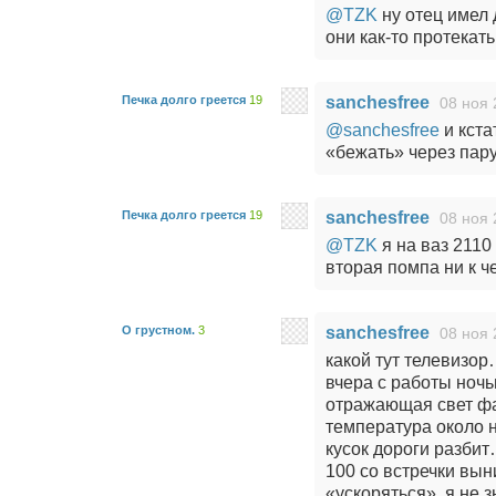
@TZK
ну отец имел 
они как-то протекат
Печка долго греется
19
sanchesfree
08 ноя 
@sanchesfree
и кста
«бежать» через пару 
Печка долго греется
19
sanchesfree
08 ноя 
@TZK
я на ваз 2110
вторая помпа ни к ч
О грустном.
3
sanchesfree
08 ноя 
какой тут телевизо
вчера с работы ночь
отражающая свет ф
температура около н
кусок дороги разбит
100 со встречки вын
«ускоряться», я не 