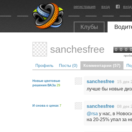
регистрация
вход
вход
Клубы
Водит
sanchesfree
0
0
0
пробе
Профиль
Посты (0)
Комментарии (57)
По
Новые цветовые
sanchesfree
15 дек 
решения ВАЗа
29
лучше бы новые диз
И снова о ценах
7
sanchesfree
08 дек 
@rsa
у нас, в Новос
на 20-25% упал за н