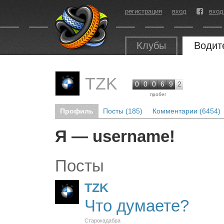
регистрация
вход
вход
Клубы
Водит
TZK
0
0
0
6
9
2
пробег
Профиль
Посты (185)
Комментарии (6454)
Я — username!
Посты
TZK
Что думаете?
Старокадабра