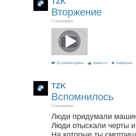
TZK
Вторжение
Старокадабра
20 комментариев
нравится
избранное
TZK
Вспомнилось
Старокадабра
Люди придумали маши
Люди отыскали черты 
На которые ты смотри