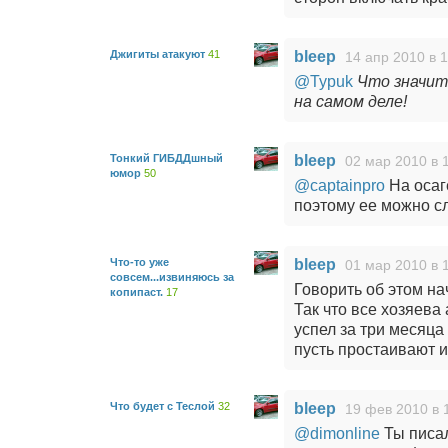
Джигиты атакуют
41
bleep
14 апр 2010 в 
@Typuk
Что значит
на самом деле!
Тонкий ГИБДДшный
bleep
02 мар 2010 в 
юмор
50
@captainpro
На осаг
поэтому ее можно сл
Что-то уже
bleep
01 мар 2010 в 
совсем...извиняюсь за
Говорить об этом на
копипаст.
17
Так что все хозяева
успел за три месяц
пусть простаивают и
Что будет с Теслой
32
bleep
19 фев 2010 в 
@dimonline
Ты писа