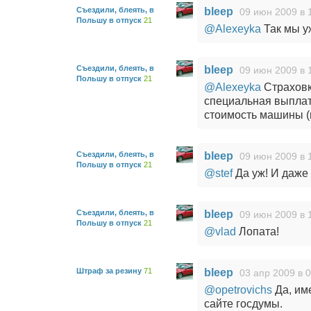
Съездили, блеять, в
bleep
09 июн 2009 в 
Польшу в отпуск
21
@Alexeyka
Так мы уж
Съездили, блеять, в
bleep
09 июн 2009 в 
Польшу в отпуск
21
@Alexeyka
Страховк
специальная выплат
стоимость машины (в
Съездили, блеять, в
bleep
09 июн 2009 в 
Польшу в отпуск
21
@stef
Да уж! И даже 
Съездили, блеять, в
bleep
09 июн 2009 в 
Польшу в отпуск
21
@vlad
Лопата!
Штраф за резину
71
bleep
03 апр 2009 в 
@opetrovichs
Да, име
сайте госдумы.