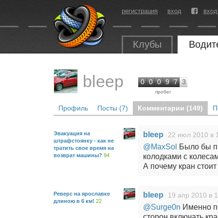
регистрация
вход
вход
Клубы
Водит
bleep
0
0
0
9
7
3
пробег
Профиль
Посты (7)
Комментарии (149)
П
Эвакуация на
bleep
22 июл 2010 в 
штрафстоянку - как не
@MaxSol
Было бы пр
тратить свое время на
возврат машины?
94
колодками с колесам
А почему кран стои
Реверс на ярославке
bleep
19 апр 2010 в 1
длиною в 6 км!
22
@Surge0n
Именно по
сторон включать кр