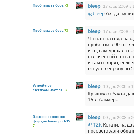
Проблема выбора
73
bleep
17 фев 2009 в 
@bleep
Ах, да, купил
Проблема выбора
73
bleep
17 фев 2009 в 
Я полтора года наза
пробегом в 90 тысяч
и то, сам доехал сн
включенной в окна пе
и там говорят, если 
отпуск в европу по 
Устройство
bleep
10 дек 2008 в 1
стеклоомывателя
13
Крышку от бачка дав
15-я Альмера
Электро-корректор
bleep
09 дек 2008 в 2
фар для Альмеры N15
@TZK
Кстати, на д
7
посоветовали обрати