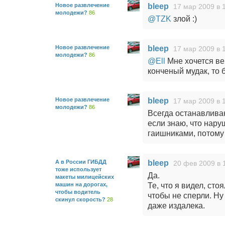
Новое развлечение
bleep
17 мар 2009 в 
молодежи?
86
@TZK
злой :)
Новое развлечение
bleep
17 мар 2009 в 
молодежи?
86
@Ell
Мне хочется вер
конченый мудак, то 
Новое развлечение
bleep
17 мар 2009 в 
молодежи?
86
Всегда останавлива
если знаю, что нару
гаишниками, потому 
А в России ГИБДД
bleep
20 фев 2009 в 
тоже использует
Да.
макеты милицейских
машин на дорогах,
Те, что я видел, ст
чтобы водитель
чтобы не сперли. Ну
скинул скорость?
28
даже издалека.