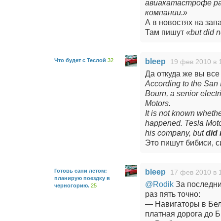
авиакатастрофе ра
компании.»
А в новостях на зап
Там пишут
«but did n
Что будет с Теслой
32
bleep
19 фев 2010 в 
Да откуда же вы вс
According to the San
Bourn, a senior electr
Motors.
It is not known wheth
happened. Tesla Moto
his company, but
did 
Это пишут бибиси, 
Готовь сани летом:
bleep
17 фев 2010 в 
планирую поездку в
@Rodik
За последни
черногорию.
25
раз пять точно:
— Навигаторы в Бел
платная дорога до Б