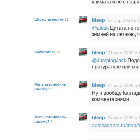
климата и не с наш
Штраф за резину
71
bleep
02 апр 2009 в 
@alesk
Цитата не го
зимней на летнюю, ч
Вымогатели
44
bleep
31 мар 2009 в 
@JumpingJack
Подо
прокуратуре или мил
Мыть автомобиль
bleep
24 мар 2009 в 
самому?
9
Ну и вообще Картада
комментариями
Мыть автомобиль
bleep
24 мар 2009 в 
самому?
9
autokadabra.ru/map/a