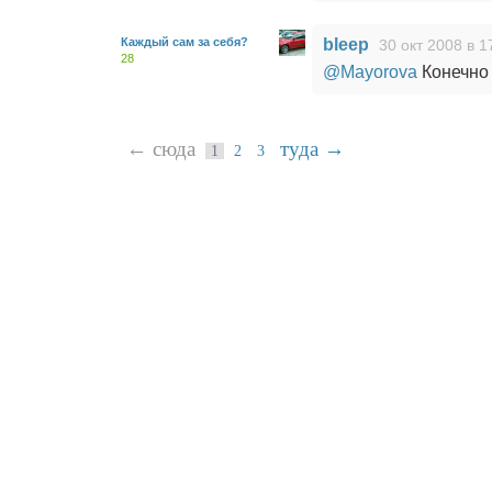
Каждый сам за себя?
bleep
30 окт 2008 в 1
28
@Mayorova
Конечно 
← сюда
туда →
1
2
3