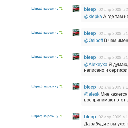
Штраф за резину
71
bleep
02 апр 2009 в 
@klepka
А где там н
Штраф за резину
71
bleep
02 апр 2009 в 
@Osipoff
В чем имен
Штраф за резину
71
bleep
02 апр 2009 в 
@Alexeyka
Я думаю, 
написано и сертифи
Штраф за резину
71
bleep
02 апр 2009 в 
@alesk
Мне кажется,
воспринимают этот з
Штраф за резину
71
bleep
02 апр 2009 в 
Да забудьте вы уже 