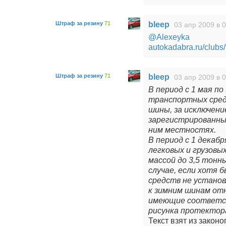
Штраф за резину
71
bleep
03 апр 2009 в 
@Alexeyka
autokadabra.ru/clubs
Штраф за резину
71
bleep
03 апр 2009 в 
В период с 1 мая п
транспортных сред
шины, за исключен
зарегистрированных
ним местностях.
В период с 1 декаб
легковых и грузовы
массой до 3,5 тонн
случае, если хотя 
средств не устано
к зимним шинам от
имеющие соответс
рисунка протектора
Текст взят из законо