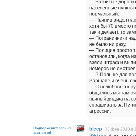
— Разбитые дороги в
населенные пункты 
нормальный.
— Пьяниц видел пару
хотя бы 70 вместо 
так и делает), то за
— Пограничники над
не было ни разу.
— Полиция просто та
остановили, когда 
взяли штраф и выпи
номеров не смотрел
— В Польше для пол
Варшаве и очень-оч
— С нелюбовью к рус
общались мы там оче
пьяный дядька на св
спрашивать за Путин
агрессии.
Подборка интересных
bleep
03 фев 2010 в 
фактов об