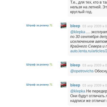
Т.е., для тех, кто в
нельзя на летней. Эт
круглый год.
Штраф за резину
71
bleep
03 апр 2009 в 
@klepka
… эксплуат
по 30 сентября деп
исключением автом
Крайнего Севера и 
auto.lenta.ru/articles
Штраф за резину
71
bleep
03 апр 2009 в 
@opetrovichs
Обосну
Штраф за резину
71
bleep
03 апр 2009 в 
@klepka
Не передер
Они будут отличать 
надписи же отличат 