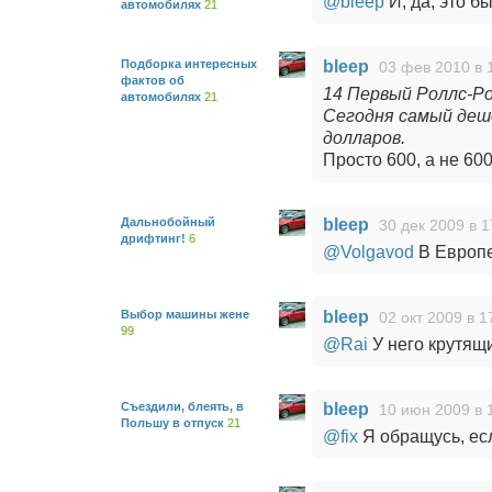
@bleep
И, да, это б
автомобилях
21
Подборка интересных
bleep
03 фев 2010 в 
фактов об
14 Первый Роллс-Ро
автомобилях
21
Сегодня самый деш
долларов.
Просто 600, а не 600
Дальнобойный
bleep
30 дек 2009 в 1
дрифтинг!
6
@Volgavod
В Европе
Выбор машины жене
bleep
02 окт 2009 в 1
99
@Rai
У него крутящ
Съездили, блеять, в
bleep
10 июн 2009 в 
Польшу в отпуск
21
@fix
Я обращусь, есл