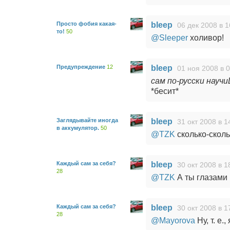
Просто фобия какая-
bleep
06 дек 2008 в 1
то!
50
@Sleeper
холивор!
Предупреждение
12
bleep
01 ноя 2008 в 
сам по-русски науч
*бесит*
Заглядывайте иногда
bleep
31 окт 2008 в 1
в аккумулятор.
50
@TZK
сколько-сколь
Каждый сам за себя?
bleep
30 окт 2008 в 1
28
@TZK
А ты глазами
Каждый сам за себя?
bleep
30 окт 2008 в 1
28
@Mayorova
Ну, т. е.