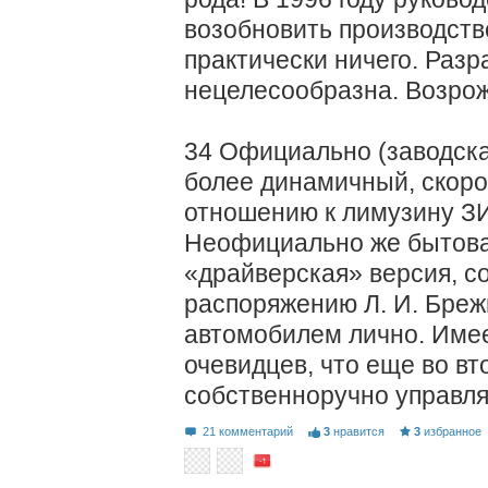
возобновить производство
практически ничего. Раз
нецелесообразна. Возрож
34 Официально (заводска
более динамичный, скор
отношению к лимузину З
Неофициально же бытова
«драйверская» версия, с
распоряжению Л. И. Бреж
автомобилем лично. Имее
очевидцев, что еще во вт
собственноручно управл
21 комментарий
3
нравится
3
избранное