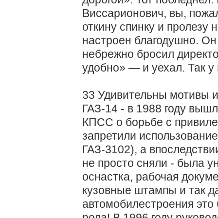
Виссарионович, вы, пожал
откину спинку и пролезу 
настроен благодушно. Он
небрежно бросил директо
удобно» — и уехал. Так 
33 Удивительны мотивы 
ГАЗ-14 - в 1988 году вы
КПСС о борьбе с привиле
запретили использование 
ГАЗ-3102), а впоследстви
не просто сняли - была у
оснастка, рабочая докум
кузовные штампы и так д
автомобилестроения это 
рода! В 1996 году руково