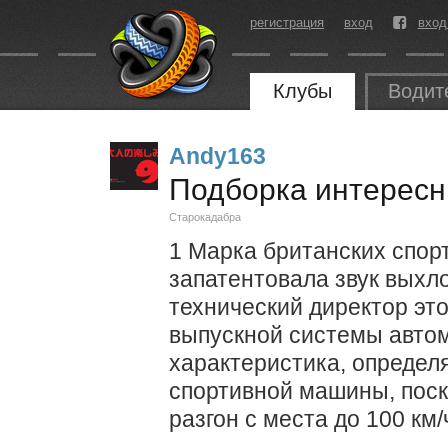
регистрация
вход
вход
Клубы
Водит
Andy163
Подборка интересн
Старокадабра
1 Марка британских спор
запатентовала звук выхло
технический директор эт
выпускной системы автом
характеристика, опреде
спортивной машины, поск
разгон с места до 100 км