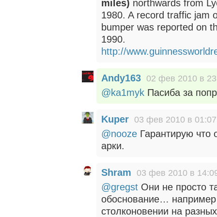
miles)
northwards from Ly
1980. A record traffic jam 
bumper was reported on t
1990.
http://www.guinnessworld
Andy163
02 фев 2010 в 23
@ka1myk
Пасиба за попр
Kuper
03 фев 2010 в 01:07
@nooze
Гарантирую что о
арки.
Shram
03 фев 2010 в 14:0
@gregst
Они не просто т
обоснование… например 
столконовении на разны