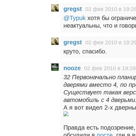
gregst
02 фев 2010 в 19:2
@Typuk
хотя бы ограниче
неактуальны, что и говор
gregst
02 фев 2010 в 19:2
круто, спасибо.
nooze
02 фев 2010 в 19:29
32 Первоначально плани
дверями вместо 4, по пр
Существует такая верс
автомобиль с 4 дверьми.
А я вот видел 2-х дверны
Правда есть подозрение, 
обсудили в
посте
, где я