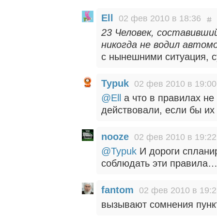
Ell
02 фев 2010 в 18:36
23 Человек, составивши
никогда не водил автом
с нынешними ситуация, с
Typuk
02 фев 2010 в 19:00
@Ell
а что в правилах не 
действовали, если бы их
nooze
02 фев 2010 в 19:22
@Typuk
И дороги спланир
соблюдать эти правила
fantom
02 фев 2010 в 19:
вызывают сомнения пункт