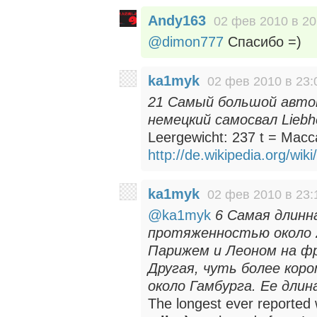
Andy163
02 фев 2010 в 20
@dimon777
Спасибо =)
ka1myk
02 фев 2010 в 23:
21 Самый большой авто
немецкий самосвал Liebh
Leergewicht: 237 t = Мас
http://de.wikipedia.org/wik
ka1myk
02 фев 2010 в 23:
@ka1myk
6 Самая длинн
протяженностью около 
Парижем и Леоном на фр
Другая, чуть более коро
около Гамбурга. Ее длин
The longest ever reported