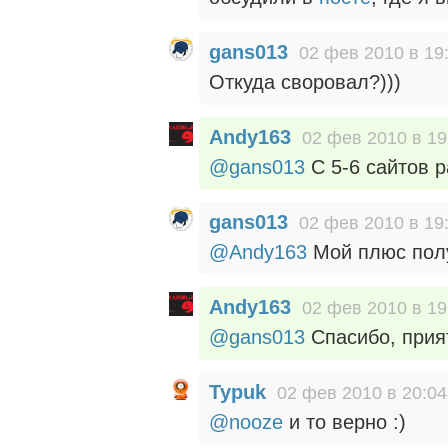
gans013
02 фев 2010 в 19
Откуда своровал?)))
Andy163
02 фев 2010 в 19
@gans013
С 5-6 сайтов р
gans013
02 фев 2010 в 19
@Andy163
Мой плюс полу
Andy163
02 фев 2010 в 19
@gans013
Спасибо, прият
Typuk
02 фев 2010 в 20:04
@nooze
и то верно :)