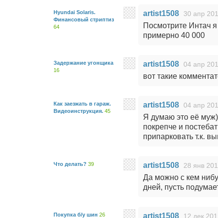
Hyundai Solaris.
artist1508
30 апр 201
Финансовый стриптиз
Посмотрите Интач я 
64
примерно 40 000
Задержание угонщика
artist1508
04 апр 201
16
вот такие коммента
Как заезжать в гараж.
artist1508
04 апр 201
Видеоинструкция.
45
Я думаю это её муж)
покрепче и постебат
припарковать т.к. вы
Что делать?
39
artist1508
28 янв 201
Да можно с кем нибу
дней, пусть подумает.
Покупка б/у шин
26
artist1508
12 дек 201