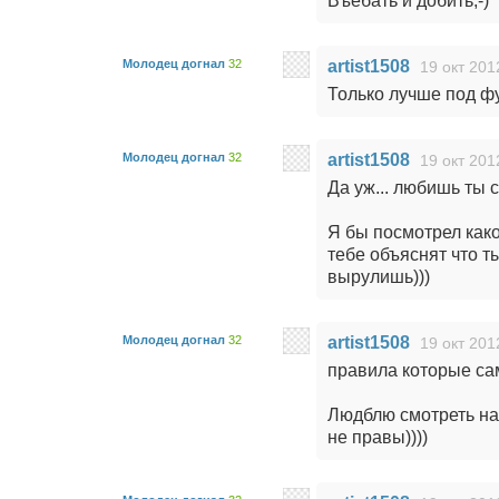
Въебать и добить;-)
Молодец догнал
32
artist1508
19 окт 201
Только лучше под фур
Молодец догнал
32
artist1508
19 окт 201
Да уж... любишь ты с
Я бы посмотрел како
тебе объяснят что ты
вырулишь)))
Молодец догнал
32
artist1508
19 окт 201
правила которые са
Людблю смотреть на 
не правы))))