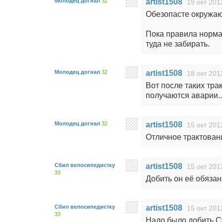
Молодец догнал
32
artist1508
19 окт 201
Обезопасте окружаю
Пока правила нормал
туда не забирать.
Молодец догнал
32
artist1508
18 окт 201
Вот после таких тра
получаются аварии..
Молодец догнал
32
artist1508
15 окт 201
Отличное трактовани
Сбил велосипедистку
artist1508
15 окт 201
33
Добить он её обязан 
Сбил велосипедистку
artist1508
15 окт 201
33
Надо было добить Сук