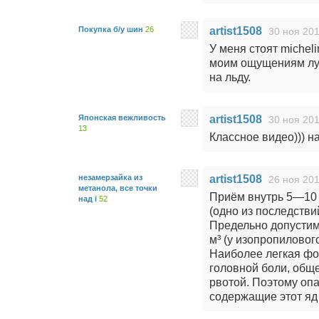
Покупка б/у шин
26
artist1508
30 ноя 201
У меня стоят micheli
моим ощущениям луч
на льду.
Японская вежливость
artist1508
30 ноя 201
13
Классное видео))) на
незамерзайка из
artist1508
26 ноя 201
метанола, все точки
Приём внутрь 5—10 
над i
52
(одно из последстви
Предельно допустим
м³ (у изопропилового 
Наиболее легкая фо
головной боли, общ
рвотой. Поэтому опа
содержащие этот яд