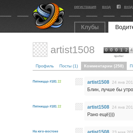
регистрация
вход
вход
Клубы
Водит
artist1508
0
0
0
1
2
4
пробег
Профиль
Посты (1)
Комментарии (258)
П
Пятниццо #181
22
artist1508
24 янв 201
Блин, лучше бы утром
Пятниццо #181
22
artist1508
24 янв 201
Рано ещё))))
На юго-востоке
artist1508
23 мая 201