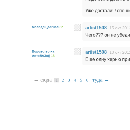
Уже достали!!! спеш
Молодец догнал
32
artist1508
15 окт 201
Чего??? он не убеди
Воровство на
artist1508
10 окт 201
АвтоВАЗе))
13
Ещё одну херню прид
← сюда
туда →
1
2
3
4
5
6