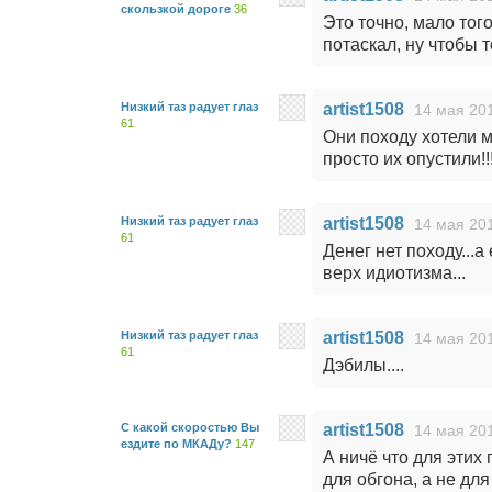
скользкой дороге
36
Это точно, мало того
потаскал, ну чтобы т
Низкий таз радует глаз
artist1508
14 мая 201
61
Они походу хотели м
просто их опустили!!
Низкий таз радует глаз
artist1508
14 мая 201
61
Денег нет походу...а
верх идиотизма...
Низкий таз радует глаз
artist1508
14 мая 201
61
Дэбилы....
С какой скоростью Вы
artist1508
14 мая 201
ездите по МКАДу?
147
А ничё что для этих
для обгона, а не для