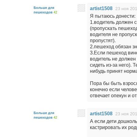
Больше для
artist1508
23 ноя 201
пешеходов
42
Я пытаюсь донести:
1.водитель должен 
(пропускать пешеход
водителя не пропуск
пропустят).
2.пешеход обязан зн
3.Если пешеход вино
водитель не должен 
сидеть из-за него).
нибудь принят норм
Пора бы быть взросл
конечно если челове
отвечает опекун и о
Больше для
artist1508
23 ноя 201
пешеходов
42
А если дети дошколь
кастрировать их род