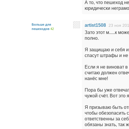
А то, что пешеход н
юридически неграмо
Больше для
artist1508
23 ноя 201
пешеходов
42
Зато этот м.....к мо
полно.
Я защищаю и себя и
спасут штрафы и не
Если я не виноват в 
считаю должен отвеч
нанёс мне!
Пора бы уже отвечат
чужой счёт. Вот это 
Я призываю быть от
чтобы обезопасить 
ответственны за себ
обязаны знать, так ж