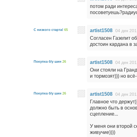
потом ради интереса
посоветуешь?радиус
С низкого старта!
65
artist1508
04 дек 201
Согласен Газелит об
достоин кардана в з
Покупка б/у шин
26
artist1508
04 дек 201
Они стояли на Гран
и тормозят))) но всё
Покупка б/у шин
26
artist1508
04 дек 201
Главное что держут))
должно быть в основ
сцепление...
У меня они второй се
живучие))))