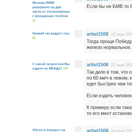
Москвы BMW
Если бы не БМВ то б
разорвало на две
части от столкновения
с фонарным столбом
21
Низкий таз радует глаз
artist1508
22 мая 201
61
Тогда проще Победу 
железо нормальное.
С какой скоростью Вы
artist1508
22 мая 201
ездите по МКАДу?
147
Так дело в том, что
по 60 км/ч в левом,
едет быстрее чем то
Если ездить человек 
К примеру если тако
то его мент остано
Обгон в поворот на
artist1508
14 мая 201