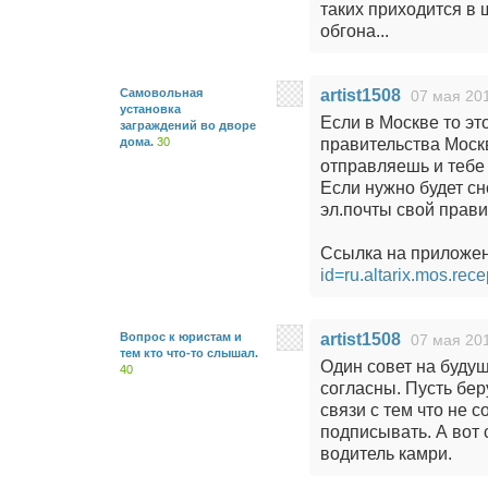
таких приходится в 
обгона...
Самовольная
artist1508
07 мая 201
установка
Если в Москве то эт
заграждений во дворе
дома.
30
правительства Моск
отправляешь и тебе 
Если нужно будет сн
эл.почты свой прави
Ссылка на приложе
id=ru.altarix.mos.rece
Вопрос к юристам и
artist1508
07 мая 201
тем кто что-то слышал.
Один совет на будущ
40
согласны. Пусть бер
связи с тем что не 
подписывать. А вот 
водитель камри.