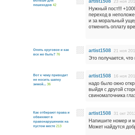
Больше для
artist1508
23 ноя 201
пешеходов
42
Нужный пост!!! +100
переход в неположен
и за моральный уще
отменить оплату вр
Опять круговое и как
artist1508
21 ноя 201
все же быть?
76
Это получается, что
Вот к чему приводит
artist1508
16 ноя 201
не носить шапку
надо было окно откр
зимой...
36
выйдя с другой стор
свиноматочника глаз
Как отбирают права и
artist1508
31 окт 201
обвиняют в
Напишите номер и м
правонарушениях на
пустом месте
213
Может найдутся доб