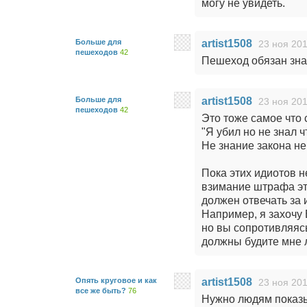
могу не увидеть.
Больше для
artist1508
23 ноя 201
пешеходов
42
Пешеход обязан зна
Больше для
artist1508
23 ноя 201
пешеходов
42
Это тоже самое что 
"Я убил но не знал 
Не знание закона не
Пока этих идиотов н
взимание штрафа эт
должен отвечать за
Например, я захочу 
но вы сопротивляясь
должны будите мне 
Опять круговое и как
artist1508
23 ноя 201
все же быть?
76
Нужно людям показыв