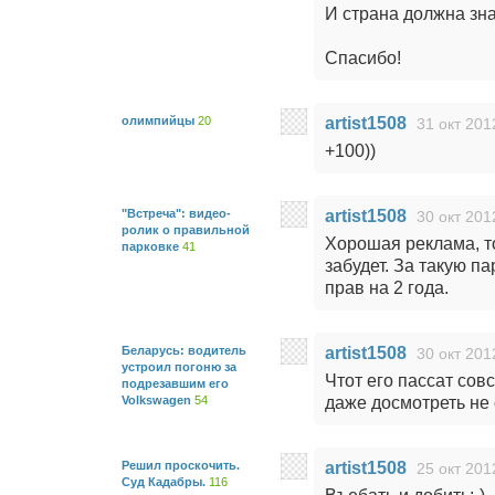
И страна должна знат
Спасибо!
олимпийцы
20
artist1508
31 окт 201
+100))
"Встреча": видео-
artist1508
30 окт 201
ролик о правильной
Хорошая реклама, т
парковке
41
забудет. За такую 
прав на 2 года.
Беларусь: водитель
artist1508
30 окт 201
устроил погоню за
Чтот его пассат сов
подрезавшим его
Volkswagen
54
даже досмотреть не 
Решил проскочить.
artist1508
25 окт 201
Суд Кадабры.
116