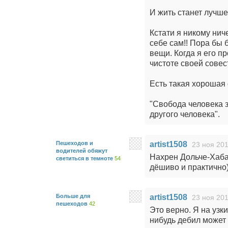
И жить станет лучше 
Кстати я никому нич
себе сам!! Пора бы
вещи. Когда я его пр
чистоте своей совес
Есть такая хорошая
"Свобода человека з
другого человека".
Пешеходов и
artist1508
23 ноя 201
водителей обяжут
Нахрен Дольче-Хабану!!!!
светиться в темноте
54
дёшиво и практично)
Больше для
artist1508
23 ноя 201
пешеходов
42
Это верно. Я на узк
нибудь дебил может