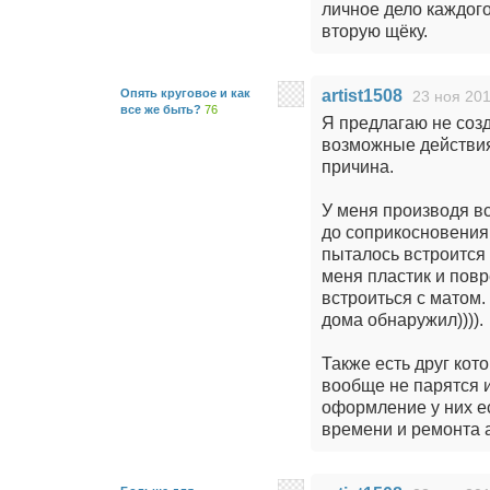
личное дело каждого
вторую щёку.
Опять круговое и как
artist1508
23 ноя 201
все же быть?
76
Я предлагаю не созд
возможные действия
причина.
У меня производя вс
до соприкосновения
пыталось встроится 
меня пластик и повр
встроиться с матом.
дома обнаружил)))).
Также есть друг кот
вообще не парятся и
оформление у них ес
времени и ремонта а