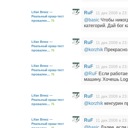
Lifan Breez —
RuF
11 дек 2008 в 23
Реальный краш-тест
@basic
Чтобы никогд
провален…
76
категорий. Дай бог 
Lifan Breez —
RuF
11 дек 2008 в 23
Реальный краш-тест
@korzhik
Прекрасно
провален…
76
Lifan Breez —
RuF
11 дек 2008 в 23
Реальный краш-тест
@RuF
Если работае
провален…
76
машину. Хочешь Log
Lifan Breez —
RuF
11 дек 2008 в 23
Реальный краш-тест
@korzhik
кенгурин п
провален…
76
Lifan Breez —
RuF
11 дек 2008 в 23
Реальный краш-тест
@basic
Далее, если 