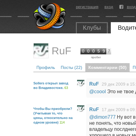
регистрация
вход
вход
Клубы
Водит
RuF
0
0
0
5
9
7
пробег
Профиль
Посты (22)
Комментарии (50)
П
Sollers открыл завод
RuF
29 дек 2009 в 15
во Владивостоке.
63
@coool
Это не твое 
Чтобы Вы приобрели?
RuF
17 дек 2009 в 09
(Учитывая то, что
@dimon777
Ну вот в
цены, относительно на
одном уровне)
114
не понять, что новы
владельцу послднего
хорошего в новых м