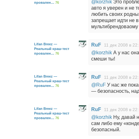
@korzhik
Это пробле
провален…
76
авто я уверен и не т
любить своих родных
запрещает идти не в
мультибрендоваому 
Lifan Breez —
RuF
11 дек 2008 в 22
Реальный краш-тест
@korzhik
А у нас она
провален…
76
смеши ты!
Lifan Breez —
RuF
11 дек 2008 в 22
Реальный краш-тест
@RuF
У нас же пок
провален…
76
— безопасность, над
Lifan Breez —
RuF
11 дек 2008 в 22
Реальный краш-тест
@korzhik
Ну, давай 
провален…
76
сам либо ему «конде
безопасный.