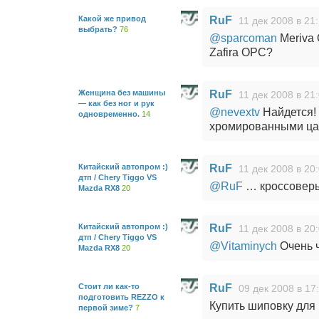
Какой же привод
RuF
11 дек 2008 в 21
выбрать?
76
@sparcoman
Meriva
Zafira OPC?
Женщина без машины
RuF
11 дек 2008 в 21
— как без ног и рук
@nevextv
Найдется!
одновременно.
14
хромированными цац
Китайский автопром :)
RuF
11 дек 2008 в 20
дтп / Chery Tiggo VS
@RuF
… кроссоверы
Mazda RX8
20
Китайский автопром :)
RuF
11 дек 2008 в 20
дтп / Chery Tiggo VS
@Vitaminych
Очень 
Mazda RX8
20
Стоит ли как-то
RuF
09 дек 2008 в 17
подготовить REZZO к
Купить шиповку для 
первой зиме?
7