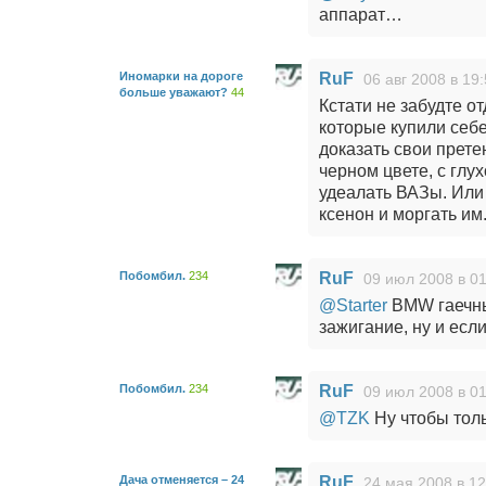
аппарат…
Иномарки на дороге
RuF
06 авг 2008 в 19
больше уважают?
44
Кстати не забудте о
которые купили себ
доказать свои прет
черном цвете, с глу
удеалать ВАЗы. Или
ксенон и моргать им
Побомбил.
234
RuF
09 июл 2008 в 01
@Starter
BMW гаечны
зажигание, ну и ес
Побомбил.
234
RuF
09 июл 2008 в 01
@TZK
Ну чтобы толь
Дача отменяется – 24
RuF
24 мая 2008 в 12