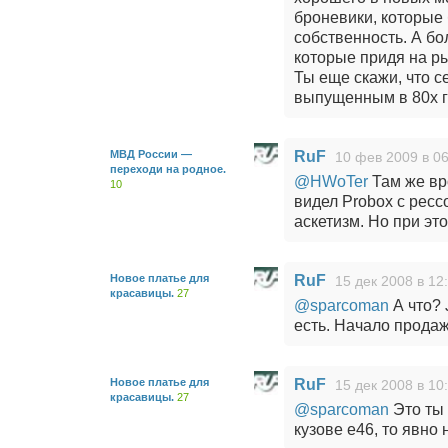
броневики, которые
собственность. А б
которые придя на ры
Ты еще скажи, что с
выпущенным в 80х го
МВД России —
RuF
10 фев 2009 в 06
переходи на родное.
@HWoTer
Там же вр
10
видел Probox с ресс
аскетизм. Но при эт
Новое платье для
RuF
15 дек 2008 в 12
красавицы.
27
@sparcoman
А что? 
есть. Начало продаж
Новое платье для
RuF
15 дек 2008 в 10
красавицы.
27
@sparcoman
Это ты 
кузове e46, то явно