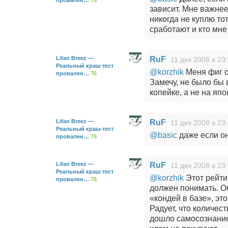
провален…
76
зависит. Мне важне
никогда не куплю тот
сработают и кто мне
Lifan Breez —
RuF
11 дек 2008 в 23
Реальный краш-тест
@korzhik
Меня фиг о
провален…
76
Замечу, не было бы 
копейке, а не на яп
Lifan Breez —
RuF
11 дек 2008 в 23
Реальный краш-тест
@basic
даже если он
провален…
76
Lifan Breez —
RuF
11 дек 2008 в 23
Реальный краш-тест
@korzhik
Этот рейти
провален…
76
должен понимать. О
«кондей в базе», эт
Радует, что количес
дошло самосознание.