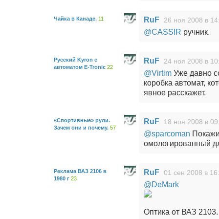
Чайка в Канаде.
11
RuF
26 ноя 2008 в 14
@CASSIR
ручник.
Русский Kyron с
RuF
24 ноя 2008 в 10
автоматом E-Tronic
22
@Virtim
Уже давно со
коробка автомат, ко
явное расскажет.
«Спортивные» рули.
RuF
18 ноя 2008 в 09
Зачем они и почему.
57
@sparcoman
Покажи 
омологированный д
Реклама ВАЗ 2106 в
RuF
01 сен 2008 в 16
1980 г
23
@DeMark
Оптика от ВАЗ 2103.