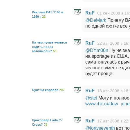
Реклама ВАЗ 2106 в
RuF
01 сен 2008 в 16
1980 г
23
@DeMark
Почему ВАЗ
по одной фотке все 
На чем лучше учиться
RuF
22 авг 2008 в 16
ездить после
@DYm00n
Ну не зна
автошколы?
51
на sportage из США,
сама тянулась к рыч
человек, умеет езди
будет проще.
Бунт на корабле
202
RuF
18 авг 2008 в 18
@stef
Могу и полное
www.rbc.ru/dow_jone
Кроссовер Lada C-
RuF
17 авг 2008 в 22
Cross?
78
@fortyseventh
вот по