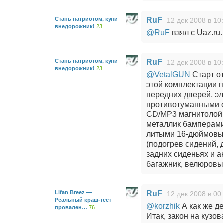
Стань патриотом, купи
RuF
12 дек 2008 в 10
внедорожник!
23
@RuF
взял с Uaz.r
Стань патриотом, купи
RuF
12 дек 2008 в 10
внедорожник!
23
@VetalGUN
Старт от
этой комплектации 
передних дверей, эл
противотуманными 
CD/MP3 магнитолой,
металлик бамперами
литыми 16-дюймовые
(подогрев сидений,
задних сиденьях и а
багажник, велюровы
Lifan Breez —
RuF
12 дек 2008 в 00
Реальный краш-тест
@korzhik
А как же д
провален…
76
Итак, закон на кузо