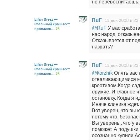
не перевоспитаешь.
Lifan Breez —
RuF
11 дек 2008 в 23
Реальный краш-тест
@RuF
У вас сработа
провален…
76
нас народ, отказывае
Отказывается от под
назвать?
Lifan Breez —
RuF
11 дек 2008 в 23
Реальный краш-тест
@korzhik
Опять вас 
провален…
76
отваливающимися к
креaтивом.Когда сад
оружие. И главное ч
остановку. Когда я и
Иначе клиника ждет.
Вот уверен, что вы 
потому что, безопа
Вы уверены, что у в
поможет. А подушки
осознанно купили Acco