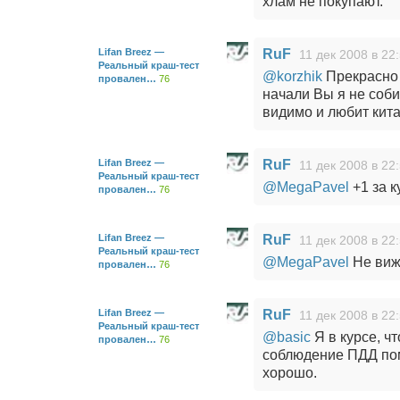
хлам не покупают.
Lifan Breez —
RuF
11 дек 2008 в 22
Реальный краш-тест
@korzhik
Прекрасно 
провален…
76
начали Вы я не соби
видимо и любит кит
Lifan Breez —
RuF
11 дек 2008 в 22
Реальный краш-тест
@MegaPavel
+1 за 
провален…
76
Lifan Breez —
RuF
11 дек 2008 в 22
Реальный краш-тест
@MegaPavel
Не вижу
провален…
76
Lifan Breez —
RuF
11 дек 2008 в 22
Реальный краш-тест
@basic
Я в курсе, ч
провален…
76
соблюдение ПДД пом
хорошо.