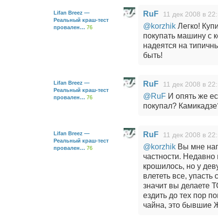
Lifan Breez —
RuF
11 дек 2008 в 22
Реальный краш-тест
@korzhik
Легко! Купи
провален…
76
покупать машину с к
надеятся на типичн
быть!
Lifan Breez —
RuF
11 дек 2008 в 22
Реальный краш-тест
@RuF
И опять же ес
провален…
76
покупал? Камикадзе
Lifan Breez —
RuF
11 дек 2008 в 22
Реальный краш-тест
@korzhik
Вы мне нап
провален…
76
частности. Недавно в
крошилось, но у де
влететь все, упасть
значит вы делаете Т
ездить до тех пор п
чайна, это бывшие 