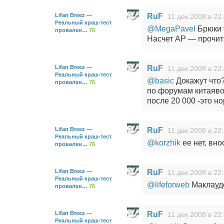
Lifan Breez —
RuF
11 дек 2008 в 22
Реальный краш-тест
@MegaPavel
Брюки v
провален…
76
Насчет АР — прочита
Lifan Breez —
RuF
11 дек 2008 в 22
Реальный краш-тест
@basic
Докажут что?
провален…
76
по форумам китаявод
после 20 000 -это н
Lifan Breez —
RuF
11 дек 2008 в 22
Реальный краш-тест
@korzhik
ее нет, вн
провален…
76
Lifan Breez —
RuF
11 дек 2008 в 22
Реальный краш-тест
@lifeforweb
Маклауд
провален…
76
Lifan Breez —
RuF
11 дек 2008 в 22
Реальный краш-тест