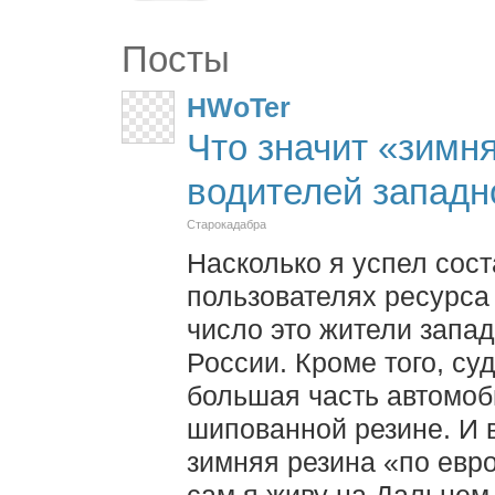
Посты
HWoTer
Что значит «зимн
водителей западн
Старокадабра
Насколько я успел сос
пользователях ресурс
число это жители запад
России. Кроме того, су
большая часть автомоб
шипованной резине. И в
зимняя резина «по евр
сам я живу на Дальнем 