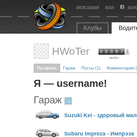
регистрация
вход
вход
Клубы
Водит
HWoTer
0
0
0
8
7
3
пробег
Профиль
Гараж
Посты (1)
Комментарии (
Я — username!
Гараж
→
Suzuki Kei - здоровый ма
Subaru Impreza - Импрэза