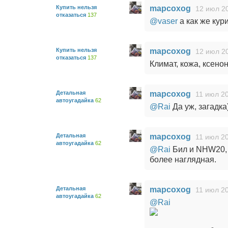
Купить нельзя
mapcoxog
12 июл 20
отказаться
137
@vaser
а как же кур
Купить нельзя
mapcoxog
12 июл 20
отказаться
137
Климат, кожа, ксенон
Детальная
mapcoxog
11 июл 20
автоугадайка
62
@Rai
Да уж, загадка
Детальная
mapcoxog
11 июл 20
автоугадайка
62
@Rai
Бил и NHW20, 
более наглядная.
Детальная
mapcoxog
11 июл 20
автоугадайка
62
@Rai