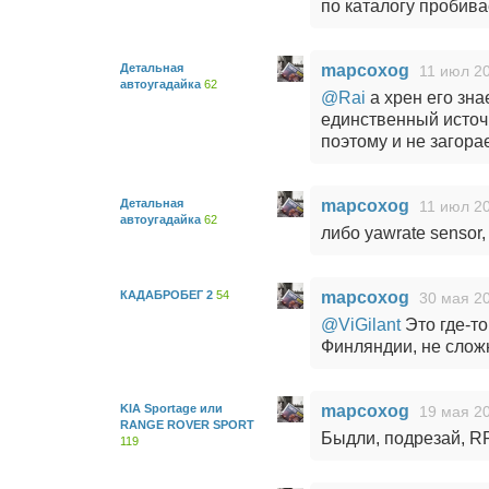
по каталогу пробива
Детальная
mapcoxog
11 июл 20
автоугадайка
62
@Rai
а хрен его зна
единственный источ
поэтому и не загора
Детальная
mapcoxog
11 июл 20
автоугадайка
62
либо yawrate sensor,
КАДАБРОБЕГ 2
54
mapcoxog
30 мая 20
@ViGilant
Это где-то
Финляндии, не слож
KIA Sportage или
mapcoxog
19 мая 20
RANGE ROVER SPORT
Быдли, подрезай, R
119