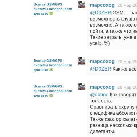
Всякие GSM/GPS
mapcoxog
28 мар 20
системы безопасности
@D0ZER
GSM — защ
для авто
85
возможность слушать
возможно. А также о
пойти, а также что и
Такие затраты уже в
усе!». %)
Всякие GSM/GPS
mapcoxog
28 мар 20
системы безопасности
@D0ZER
Как же все 
для авто
85
Всякие GSM/GPS
mapcoxog
28 мар 20
системы безопасности
@dbond
Как говорят
для авто
85
толк есть.
Сравнивать охрану 
специфика абсолютн
Также фактор халат
разница насколько к
дилетанты.