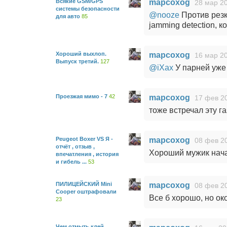
Всякие GSM/GPS
mapcoxog
28 мар 20
системы безопасности
@nooze
Против резк
для авто
85
jamming detection, 
Хороший выхлоп.
mapcoxog
16 мар 20
Выпуск третий.
127
@iXax
У парней уже
Проезжая мимо - 7
42
mapcoxog
17 фев 20
тоже встречал эту г
Peugeot Boxer VS Я -
mapcoxog
08 фев 20
отчёт , отзыв ,
Хороший мужик нача
впечатления , история
и гибель ...
53
ПИЛИЦЕЙСКИЙ Mini
mapcoxog
08 фев 20
Cooper оштрафовали
Все б хорошо, но ок
23
Чем отмыть клей