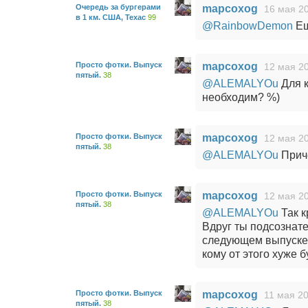
Очередь за бургерами
mapcoxog
16 мая 20
в 1 км. США, Техас
99
@RainbowDemon
Ещ
Просто фотки. Выпуск
mapcoxog
12 мая 20
пятый.
38
@ALEMALYOu
Для к
необходим? %)
Просто фотки. Выпуск
mapcoxog
12 мая 20
пятый.
38
@ALEMALYOu
Приче
Просто фотки. Выпуск
mapcoxog
12 мая 20
пятый.
38
@ALEMALYOu
Так к
Вдруг ты подсознат
следующем выпуске 
кому от этого хуже б
Просто фотки. Выпуск
mapcoxog
11 мая 20
пятый.
38