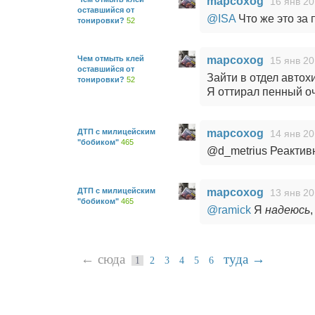
mapcoxog
16 янв 20
оставшийся от
@ISA
Что же это за 
тонировки?
52
Чем отмыть клей
mapcoxog
15 янв 20
оставшийся от
Зайти в отдел автох
тонировки?
52
Я оттирал пенный очи
ДТП с милицейским
mapcoxog
14 янв 20
"бобиком"
465
@d_metrius Реактив
ДТП с милицейским
mapcoxog
13 янв 20
"бобиком"
465
@ramick
Я
надеюсь
← сюда
туда →
1
2
3
4
5
6