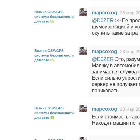
Всякие GSM/GPS
mapcoxog
28 мар 20
системы безопасности
@D0ZER
>> Ее прос
для авто
85
шумоизоляцией и ув
окупить такие затра
Всякие GSM/GPS
mapcoxog
28 мар 20
системы безопасности
@D0ZER
Это, разум
для авто
85
Маячку в автомобиле
занимается служба «
Если сильно упрости
сервер не получает 
паниковать.
Всякие GSM/GPS
mapcoxog
28 мар 20
системы безопасности
Если стоимость тако
для авто
85
Находят машин по т