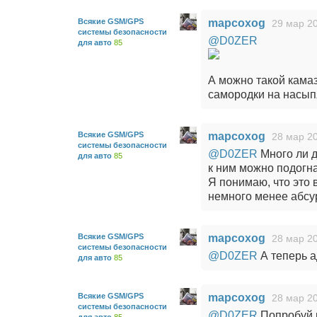
Всякие GSM/GPS
mapcoxog
29 мар 20
системы безопасности
@D0ZER
для авто
85
А можно такой камаз
самородки на насып
Всякие GSM/GPS
mapcoxog
28 мар 20
системы безопасности
@D0ZER
Много ли д
для авто
85
к ним можно подогна
Я понимаю, что это
немного менее абсу
Всякие GSM/GPS
mapcoxog
28 мар 20
системы безопасности
@D0ZER
А теперь а
для авто
85
Всякие GSM/GPS
mapcoxog
28 мар 20
системы безопасности
@D0ZER
Попробуй п