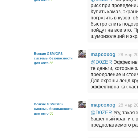
для авто
85
риск при проведени
Купить камаз, экрани
погрузить в кузов, 
быстро слить подозр
пойдут на все это. 
шумоизоляций и экр
Всякие GSM/GPS
mapcoxog
28 мар 20
системы безопасности
@D0ZER
Эффективн
для авто
85
те деньги, которые
преодоление и стои
Для охраны ленд-кр
эффективна как час
Всякие GSM/GPS
mapcoxog
28 мар 20
системы безопасности
@D0ZER
Угу, такая
для авто
85
башенный кран и с р
предполагаемого ра