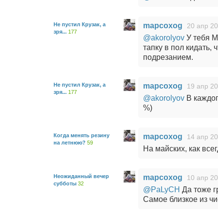
Не пустил Крузак, а
mapcoxog
20 апр 20
зря...
177
@akorolyov
У тебя M
тапку в пол кидать,
подрезанием.
Не пустил Крузак, а
mapcoxog
19 апр 20
зря...
177
@akorolyov
В каждо
%)
Когда менять резину
mapcoxog
14 апр 20
на летнюю?
59
На майских, как всег
Неожиданный вечер
mapcoxog
10 апр 20
субботы
32
@PaLyCH
Да тоже г
Самое близкое из чи