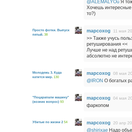
@ALEMALYOu
Я тож
Хочешь интересные 
то?)
Просто фотки. Выпуск
mapcoxog
11 мая 20
пятый.
38
>> Также учусь пол
ретуширования <<
Лучше не над ретуш
абсолютно не интер
Молодежь 3. Куда
mapcoxog
08 мая 20
катится мир.
130
@IRON
О богатых ра
"Поцарапали машину"
mapcoxog
04 мая 20
(возник вопрос)
93
фаркопом
Убитые по жизни 2
54
mapcoxog
20 апр 20
@shirixae
Надо объек