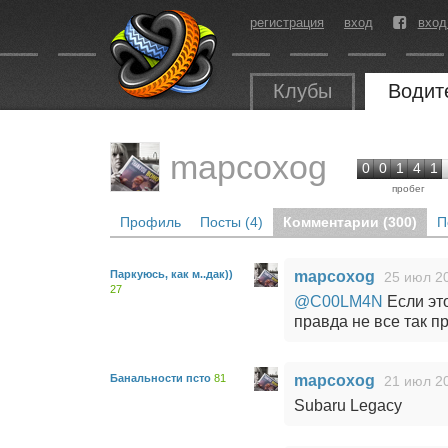
регистрация
вход
вход
Клубы
Водит
mapcoxog
0
0
1
4
1
пробег
Профиль
Посты (4)
Комментарии (300)
П
Паркуюсь, как м..дак))
mapcoxog
25 июл 20
27
@C00LM4N
Если это
правда не все так п
Банальности псто
81
mapcoxog
21 июл 20
Subaru Legacy