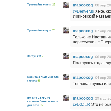
Трамвайные пути
25
mapcoxog
08 апр 20
@Denverus
Хехе, ско
Ириновский название
Трамвайные пути
25
mapcoxog
07 апр 20
Только не Наставник
пересечения с Энерге
Заглушка!
215
mapcoxog
06 апр 20
Пользуюсь когда еду
Борьба с льдом около
mapcoxog
04 апр 20
гаража
46
Тепловая пушка или 
Всякие GSM/GPS
mapcoxog
29 мар 20
системы безопасности
@D0ZER
Это не бы
для авто
85