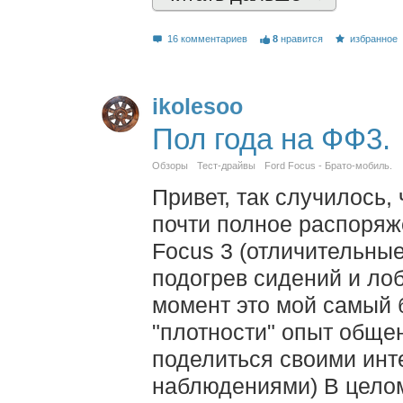
16 комментариев
8
нравится
избранное
ikolesoo
Пол года на ФФ3.
Обзоры
Тест-драйвы
Ford Focus - Брато-мобиль.
Привет, так случилось, 
почти полное распоряж
Focus 3 (отличительные 
подогрев сидений и лоб
момент это мой самый 
"плотности" опыт обще
поделиться своими инт
наблюдениями) В целом 