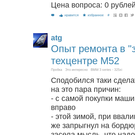
Цена вопроса: 0 рубле
нравится
избранное
#
atg
Опыт ремонта в "
техцентре М52
Пробка
Это интересно
BMW 3 series - 325xi
Сподобился таки сдела
на это пара причин:
- с самой покупки маш
вправо
- этой зимой, при ввал
же запрыгнул на бордюр
засела мысль, что надо