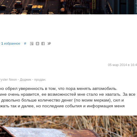
!
1
избранное
#
05 мар 2014 в 16:
ysler Neon - Доджик - продан.
ьно обрел уверенность в том, что пора менять автомобиль.
мне очень нравится, ее возможностей мне стало не хватать. За все
 довольно больше количество денег (по моим меркам), сил и
лжать так и далее, но последние события и информация меня