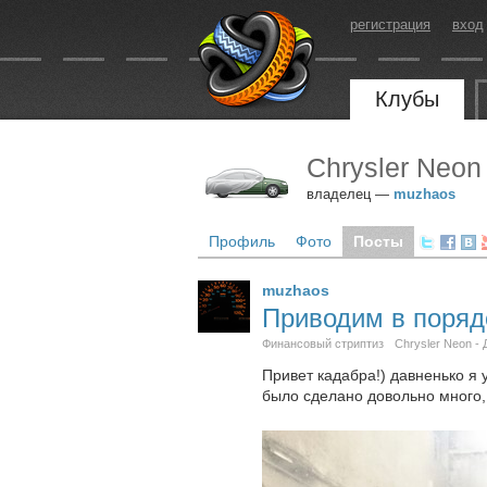
регистрация
вход
Клубы
Chrysler Neon
владелец —
muzhaos
Профиль
Фото
Посты
muzhaos
Приводим в поряд
Финансовый стриптиз
Chrysler Neon - 
Привет кадабра!) давненько я 
было сделано довольно много, 