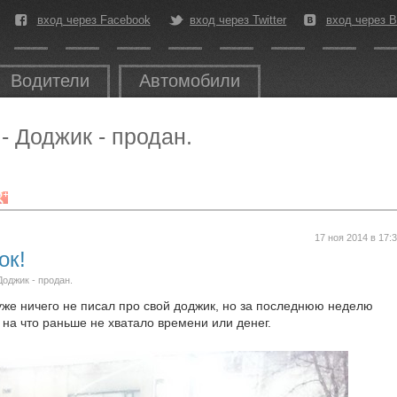
вход через Facebook
вход через Twitter
вход через В
Водители
Автомобили
 - Доджик - продан.
17 ноя 2014 в 17:
ок!
Доджик - продан.
уже ничего не писал про свой доджик, но за последнюю неделю
на что раньше не хватало времени или денег.