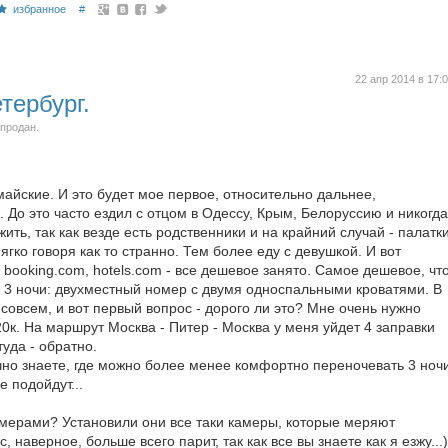
избранное
#
22 апр 2014 в 17:
тербург.
 продан.
айские. И это будет мое первое, относительно дальнее,
 До это часто ездил с отцом в Одессу, Крым, Белоруссию и никогда
ить, так как везде есть родственники и на крайний случай - палатки
мягко говоря как то странно. Тем более еду с девушкой. И вот
booking.com, hotels.com - все дешевое занято. Самое дешевое, чт
за 3 ночи: двухместный номер с двумя односпальными кроватями. В
совсем, и вот первый вопрос - дорого ли это? Мне очень нужно
20к. На маршрут Москва - Питер - Москва у меня уйдет 4 заправки
туда - обратно.
очно знаете, где можно более менее комфортно переночевать 3 ноч
е подойдут...
камерами? Установили они все таки камеры, которые меряют
 наверное, больше всего парит, так как все вы знаете как я езжу...)