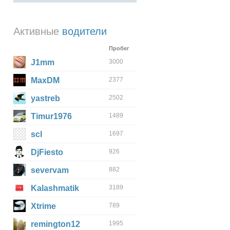
Активные
водители
Пробег
J1mm
3000
MaxDM
2377
yastreb
2502
Timur1976
1489
scl
1697
DjFiesto
926
severvam
882
Kalashmatik
3189
Xtrime
789
remington12
1995