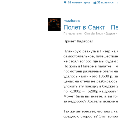
62 комментария
36
нравится
muzhaos
Полет в Санкт - Пе
Путешествия
Chrysler Neon - Доджик -
Привет Кадабра!
Планирую рвануть в Питер на м
самостоятельное, путешествие.
не стоял вопрос где мы будем ж
Но жить в Питере в палатке... 
посмотрев различные отели на 
удалось найти - это 10500 р. 
ценах на отели не разбираюсь 
уложить эту поездку в бюджет 
по ~1300р ~= 5200р на дорогу 
Может быть вы знаете, а вы т
за недорого? Хостелы всякие н
Так же интересует, что там с 
среднюю скорость? Этот вопрос,