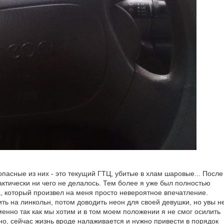
пасные из них - это текущий ГТЦ, убитые в хлам шаровые... После
ктически ни чего не делалось. Тем более я уже был полностью
а, который произвел на меня просто невероятное впечатление.
ть на линкольн, потом доводить неон для своей девушки, но увы н
менно так как мы хотим и в том моем положении я не смог осилить
адно, сейчас жизнь вроде налаживается и нужно привести в порядок