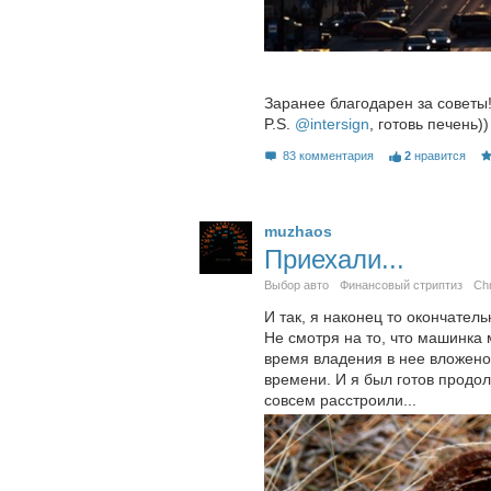
Заранее благодарен за советы
P.S.
@intersign
, готовь печень))
83 комментария
2
нравится
muzhaos
Приехали...
Выбор авто
Финансовый стриптиз
Chr
И так, я наконец то окончател
Не смотря на то, что машинка 
время владения в нее вложено
времени. И я был готов продо
совсем расстроили...