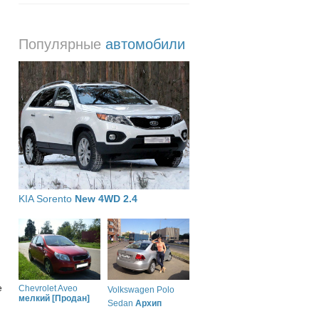
Популярные
автомобили
KIA Sorento
New 4WD 2.4
е
Chevrolet Aveo
Volkswagen Polo
мелкий [Продан]
Sedan
Архип