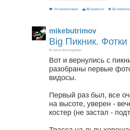
34 комментария
32
нравится
12
избранн
mikebutrimov
Big Пикник. Фотки
Встречи Автокадабры
Вот и вернулись с пикн
разобраны первые фот
видосы.
Первый раз был, все о
на высоте, уверен - в
костер (не застал - под
Трасса на льду хороша