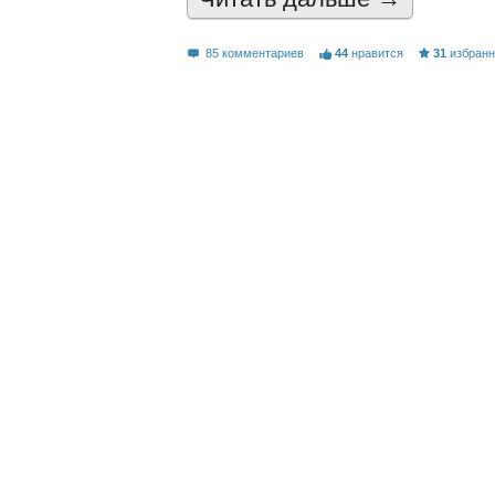
85 комментариев
44
нравится
31
избран