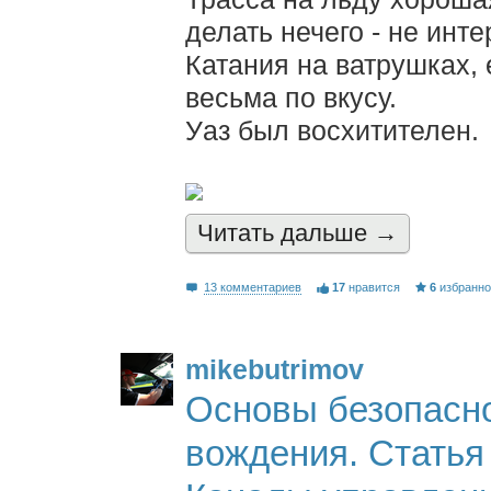
делать нечего - не инт
Катания на ватрушках,
весьма по вкусу.
Уаз был восхитителен.
Читать дальшe →
13 комментариев
17
нравится
6
избранн
mikebutrimov
Основы безопасно
вождения. Статья 