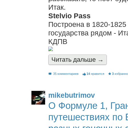
Итак.
Stelvio Pass
Построена в 1820-1825 
государства рядом - И
КДПВ
Читать дальшe →
35 комментариев
14
нравится
3
избранн
mikebutrimov
О Формуле 1, Гра
путешествиях по 