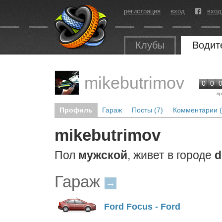
регистрация
вход
вход
Клубы
Водит
mikebutrimov
0
0
пр
Профиль
Гараж
Посты (7)
Комментарии (
mikebutrimov
Пол
мужской
, живет в городе
d
Гараж
→
Ford Focus - Ford