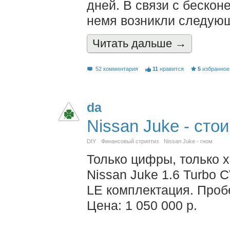
дней. В связи с бескон
немя возникли следую
Читать дальшe →
52 комментария
11
нравится
5
избранное
da
Nissan Juke - сто
DIY
Финансовый стриптиз
Nissan Juke - гном
Только цифры, только х
Nissan Juke 1.6 Turbo 
LE комплектация. Пробе
Цена: 1 050 000 р.