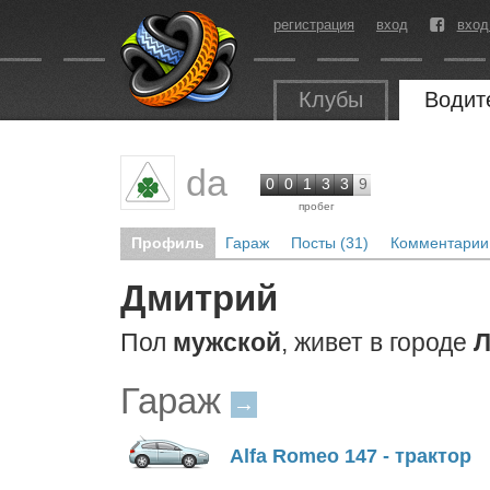
регистрация
вход
вход
Клубы
Водит
da
0
0
1
3
3
9
пробег
Профиль
Гараж
Посты (31)
Комментарии 
Дмитрий
Пол
мужской
, живет в городе
Гараж
→
Alfa Romeo 147 - трактор