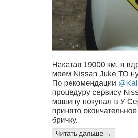
Накатав 19000 км, я вд
моем Nissan Juke ТО ну
По рекомендации
@Kal
процедуру сервису Nissa
машину покупал в У Се
принято окончательное 
бричку.
Читать дальшe →