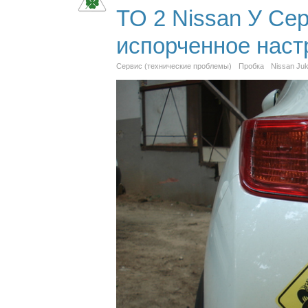
ТО 2 Nissan У Се
испорченное наст
Сервис (технические проблемы)
Пробка
Nissan Juk