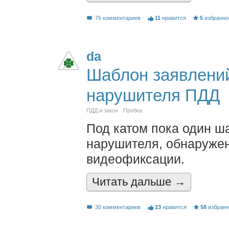
76 комментариев
11
нравится
5
избранно
da
Шаблон заявлени
нарушителя ПДД
ПДД и закон
Пробка
Под катом пока один ш
нарушителя, обнаружен
видеофиксации.
Читать дальшe →
30 комментариев
23
нравится
58
избран