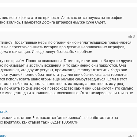
ь никакого эфекта это не принесет. А что касается неуплаты штрафов -
ивно взялись. Наберется дофига штрафов ему же хуже будет.
3
активно? Проактивные меры по ограничению неплательщиков применяются
о я не перестаю слышать истории про десятки неоплаченных штрафов,
ома в квитанция. И люди живут без особых проблем.
тут не причём. Простая психология. Такие люди считают себя лучше других -
но показывает и их стиль вождения, и то как именно они паркуются. Они
дполагают, что другие уступят, промолчат, не смогут ответить. Когда они
 с ситуацией прямо обратной статусу-кво они обычно сначала теряются,
ся использовать шанс чтобы ещё больше самоутвердиться. Если в этот
т так вот обломать, показав тщетность их подхода, тщетность их угроз,
ь показать то физическое превосходство каким они бравируют - это сильно
х самооценке да и в принципе самосознанию. Этот экспириенс они точно не
atik
 взыскивать стали. Что касается "экспириенса" - не работает это на
х водятлах, как ставил так и будет 100500%
ghty
1