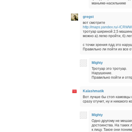
маньяке-насильнике
gregst
вот смотрите
http://maps.yandex.ru/-/CRW
тротуар шириной 2,5 машины
можно а) легко пройти, б) ле
с точки зрения пдд это нар
Правильно ли пойти их все 
Mighty
Тротуар это тротуар.
Нарушение.
Правильно пойти и отп
Kalashmatik
Вот лучше бы стоп-хамовцы в
сразу отучит, ну и никакого к
Mighty
Одно другому не мешает
достоинства. На таких
к лицу. Такое они поним