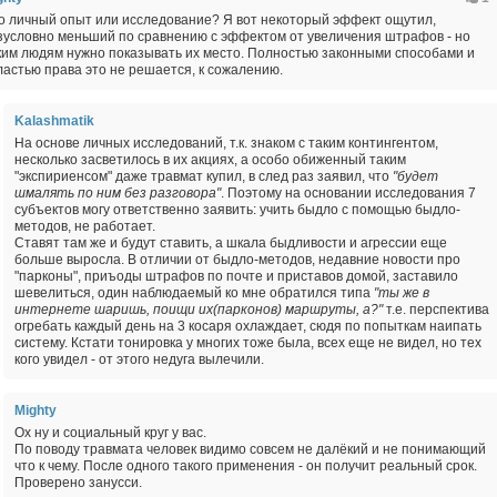
о личный опыт или исследование? Я вот некоторый эффект ощутил,
зусловно меньший по сравнению с эффектом от увеличения штрафов - но
ким людям нужно показывать их место. Полностью законными способами и
ластью права это не решается, к сожалению.
Kalashmatik
На основе личных исследований, т.к. знаком с таким контингентом,
несколько засветилось в их акциях, а особо обиженный таким
"экспириенсом" даже травмат купил, в след раз заявил, что
"будет
шмалять по ним без разговора"
. Поэтому на основании исследования 7
субъектов могу ответственно заявить: учить быдло с помощью быдло-
методов, не работает.
Ставят там же и будут ставить, а шкала быдливости и агрессии еще
больше выросла. В отличии от быдло-методов, недавние новости про
"парконы", приъоды штрафов по почте и приставов домой, заставило
шевелиться, один наблюдаемый ко мне обратился типа
"ты же в
интернете шаришь, поищи их(парконов) маршруты, а?"
т.е. перспектива
огребать каждый день на 3 косаря охлаждает, сюдя по попыткам наипать
систему. Кстати тонировка у многих тоже была, всех еще не видел, но тех
кого увидел - от этого недуга вылечили.
Mighty
Ох ну и социальный круг у вас.
По поводу травмата человек видимо совсем не далёкий и не понимающий
что к чему. После одного такого применения - он получит реальный срок.
Проверено занусси.