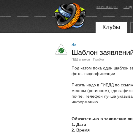
регистрация
вход
Клубы
da
Шаблон заявлени
ПДД и закон
Пробка
Под катом пока один шаблон з
фото- видеофиксации.
Писать надо в ГИБДД по ссылк
местом (регионом), где зафик
почте. Телефон лучше указыва
информацию
Обязательно в заявлении пи
1. Дата
2. Время