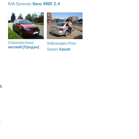
KIA Sorento
New 4WD 2.4
Chevrolet Aveo
Volkswagen Polo
мелкий [Продан]
Sedan
Архип
А
в