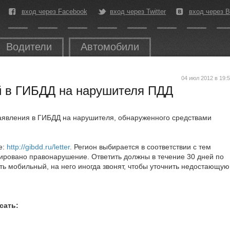
вход через Facebook
вход через Twitter
вход через В
Водители
Автомобили
04 июл 2012 в 19:
й в ГИБДД на нарушителя ПДД
аявления в ГИБДД на нарушителя, обнаруженного средствами
е:
http://gibdd.ru/letter
. Регион выбирается в соответствии с тем
сировано правонарушение. Ответить должны в течение 30 дней по
ть мобильный, на него иногда звонят, чтобы уточнить недостающую
сать: