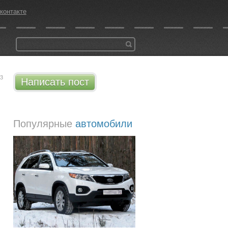
контакте
53
Написать пост
Популярные
автомобили