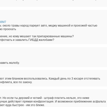
Wi8M7
. около травы народ паркует авто, меджу машиной и проезжей частью
гко проехать
ушение, но кому мешают так припаркованные машины?
отфоткать и завалить ГИБДД жалобами?
равить жалобу.
от этим бланком воспользовались. Каждый день по 3 косаря отстегивать
онфликта, все по закону.
. Но если ты дерзкий и чоткий - штраф платить нельзя, это ниже
 лучше действует прямая конфронтация. И возможное приближение асфальта
ают куда быстрее - им это ближе.