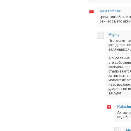
Kalashmatik
кроме как обозлит
сейчас за это акт
Mighty
Что значит 
уже давно, н
валяющихся д
А обозление 
это собствен
заведомо пре
сталкиваются
затем пытают
момент их во
невозможност
ударяет по и
забудут.
Kalashm
Активно
подобны
Mi