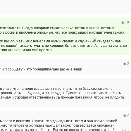
18
менталитета. В саду говорили стучать плохо, потом в школе, потом в
того в росии и проблемы огромные, что все прикрывают нарушителей закона.
и вас собъет бмв с номерами АМР и свалит, а случайный свидетель вам
о не видел" так как
стучать не хорошо
. Вы ему ответите: А, ну да, стучать же
тиш что напомнил мне про это.
3
ь" и "сообщать" - это принципиально разные вещи
я знаю, что на меня всегда могут настучать - я не буду сознательно
трашно. И ты не будешь, и он не будет. Единственное что - должна быть
тимая и суровая отвественность за ложные показания, чтобы не плодить
2
ь слова и понятия. Стучать это докладывать всем и обо всем с личной
какого то человека ,который нарушал закон, подтвергается опасности
 или ты сам, это уже сообщать. Вы же не назавете стукачесвом сообщение о