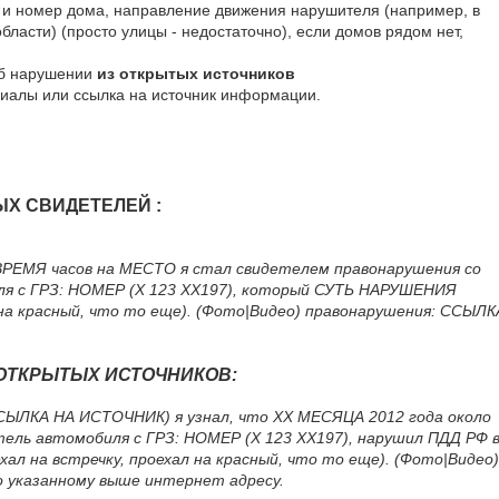
 и номер дома, направление движения нарушителя (например, в
области) (просто улицы - недостаточно), если домов рядом нет,
об нарушении
из открытых источников
иалы или ссылка на источник информации.
Х СВИДЕТЕЛЕЙ :
ВРЕМЯ часов на МЕСТО я стал свидетелем правонарушения со
я с ГРЗ: НОМЕР (Х 123 ХХ197), который СУТЬ НАРУШЕНИЯ
л на красный, что то еще). (Фото|Видео) правонарушения: ССЫЛК
З ОТКРЫТЫХ ИСТОЧНИКОВ:
СЫЛКА НА ИСТОЧНИК) я узнал, что ХХ МЕСЯЦА 2012 года около
ель автомобиля с ГРЗ: НОМЕР (Х 123 ХХ197), нарушил ПДД РФ 
л на встречку, проехал на красный, что то еще). (Фото|Видео)
о указанному выше интернет адресу.