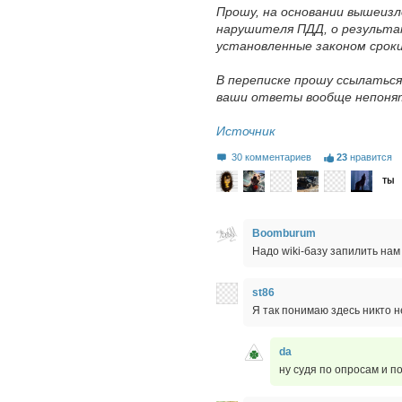
Прошу, на основании вышеиз
нарушителя ПДД, о результа
установленные законом сроки
В переписке прошу ссылаться
ваши ответы вообще непонят
Источник
30 комментариев
23
нравится
Boomburum
Надо wiki-базу запилить на
st86
Я так понимаю здесь никто н
da
ну судя по опросам и по