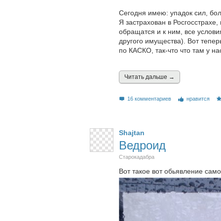
Сегодня имею: упадок сил, бол
Я застрахован в Росгосстрахе, 
обращатся и к ним, все услови
другого имущества). Вот тепе
по КАСКО, так-что что там у н
Читать дальшe →
16 комментариев
нравится
Shajtan
Ведроид
Старокадабра
Вот такое вот обьявление сам