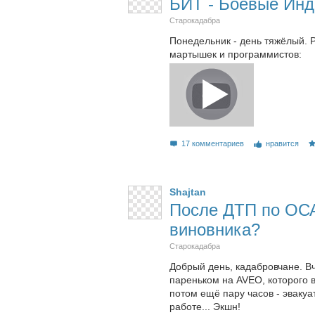
БИТ - Боевые Инд
Старокадабра
Понедельник - день тяжёлый. 
мартышек и программистов:
17 комментариев
нравится
Shajtan
После ДТП по ОСА
виновника?
Старокадабра
Добрый день, кадабровчане. В
пареньком на AVEO, которого 
потом ещё пару часов - эвакуа
работе... Экшн!