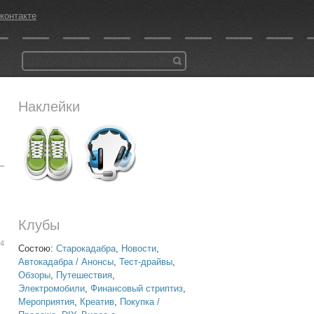
контакте
Наклейки
Клубы
04
Состою:
Старокадабра
,
Новости
,
Автокадабра / Анонсы
,
Тест-драйвы
,
Обзоры
,
Путешествия
,
Электромобили
,
Финансовый стриптиз
,
Мероприятия
,
Креатив
,
Покупка /