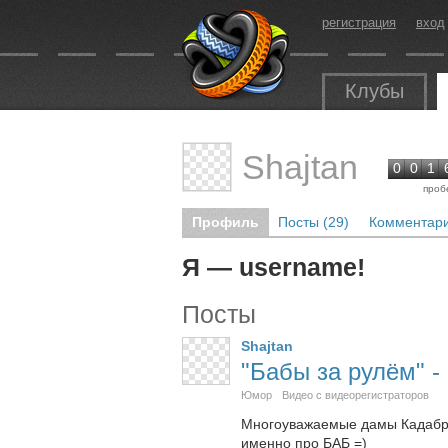
регистрация
вход
Клубы
Shajtan
0
0
1
проб
Профиль
Посты (29)
Комментари
Я — username!
Посты
Shajtan
"Бабы за рулём" -
Юмор
Видео с видеорегистраторов
Многоуважаемые дамы Кадабры 
именно про БАБ =)