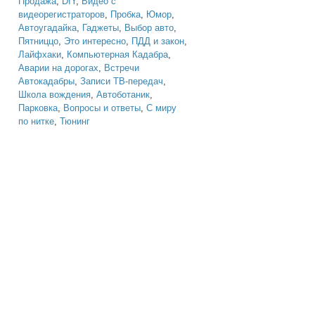
Продажа
,
DIY
,
Видео с
видеорегистраторов
,
Пробка
,
Юмор
,
Автоугадайка
,
Гаджеты
,
Выбор авто
,
Пятниццо
,
Это интересно
,
ПДД и закон
,
Лайфхаки
,
Компьютерная Кадабра
,
Аварии на дорогах
,
Встречи
Автокадабры
,
Записи ТВ-передач
,
Школа вождения
,
Автоботаник
,
Парковка
,
Вопросы и ответы
,
С миру
по нитке
,
Тюнинг