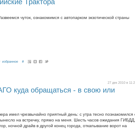
ийские Трактора
Развеемся чуток, ознакомимся с автопарком экзотической страны
избранное
#
27 дек 2010 в 11:
ГО куда обращаться - в свою или
чера имел чрезвычайно приятный день: с утра тесно познакомился 
вынесло на встречку, прямо на меня. Шесть часов ожидания ГИБДД
тор, ночной драйв в другой конец города, откапывание ворот на