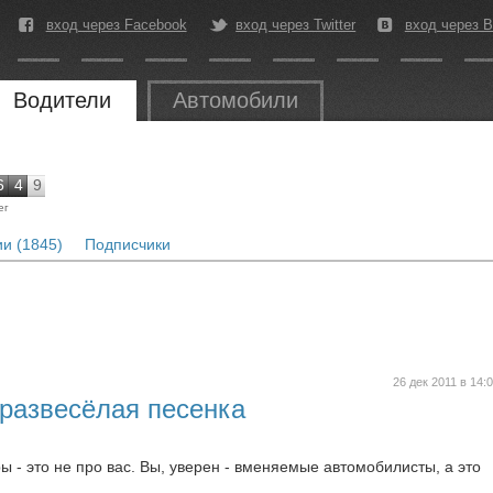
вход через Facebook
вход через Twitter
вход через В
Водители
Автомобили
6
4
9
ег
и (1845)
Подписчики
26 дек 2011 в 14:
 развесёлая песенка
- это не про вас. Вы, уверен - вменяемые автомобилисты, а это