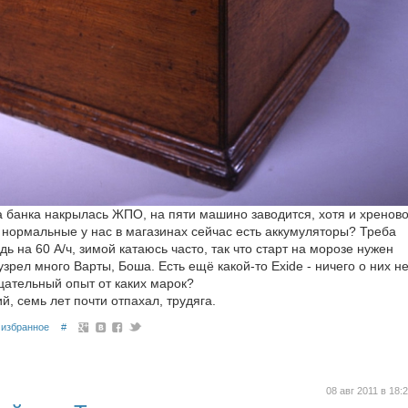
на банка накрылась ЖПО, на пяти машино заводится, хотя и хреново
ие нормальные у нас в магазинах сейчас есть аккумуляторы? Треба
ь на 60 А/ч, зимой катаюсь часто, так что старт на морозе нужен
узрел много Варты, Боша. Есть ещё какой-то Exide - ничего о них н
цательный опыт от каких марок?
й, семь лет почти отпахал, трудяга.
избранное
#
08 авг 2011 в 18: