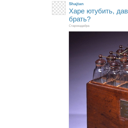
Shajtan
Харе ютубить, дав
брать?
Старокадабра