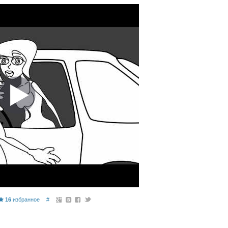
16
избранное
#