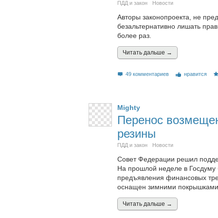
ПДД и закон
Новости
Авторы законопроекта, не пре
безальтернативно лишать прав
более раз.
Читать дальшe →
49 комментариев
нравится
Mighty
Перенос возмещен
резины
ПДД и закон
Новости
Совет Федерации решил подде
На прошлой неделе в Госдуму 
предъявления финансовых треб
оснащен зимними покрышками
Читать дальшe →