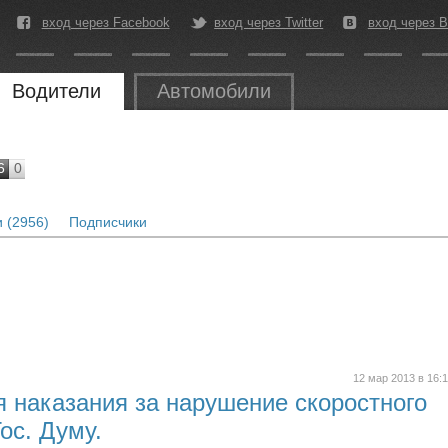
вход через Facebook
вход через Twitter
вход через В
Водители
Автомобили
6
0
 (2956)
Подписчики
12 мар 2013 в 16:
я наказания за нарушение скоростного
ос. Думу.