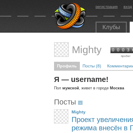
регистрация
вход
Клубы
Mighty
0
0
0
3
пробег
Профиль
Посты (8)
Комментарии
Я — username!
Пол
мужской
, живет в городе
Москва
Посты
→
Mighty
Проект увеличени
режима внесён в Г