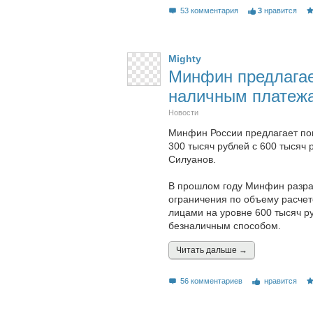
53 комментария
3
нравится
Mighty
Минфин предлагае
наличным платежа
Новости
Минфин России предлагает пон
300 тысяч рублей с 600 тысяч 
Силуанов.
В прошлом году Минфин разраб
ограничения по объему расче
лицами на уровне 600 тысяч р
безналичным способом.
Читать дальшe →
56 комментариев
нравится