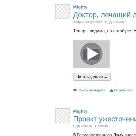
Mighty
Доктор, лечащий д
Аварии на дорогах
ПДД и закон
Теперь, видимо, на автобусе. 
Читать дальшe →
75 комментариев
29
нравится
Mighty
Проект ужесточен
ПДД и закон
Новости
В Государственную Думу внес