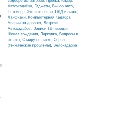
видеорегистраторов
,
Пробка
,
Юмор
,
Автоугадайка
,
Гаджеты
,
Выбор авто
,
Пятниццо
,
Это интересно
,
ПДД и закон
,
и
Лайфхаки
,
Компьютерная Кадабра
,
Аварии на дорогах
,
Встречи
Автокадабры
,
Записи ТВ-передач
,
Школа вождения
,
Парковка
,
Вопросы и
ответы
,
С миру по нитке
,
Сервис
(технические проблемы)
,
Велокадабра
20
.