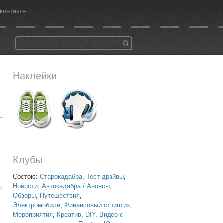
контакте
Наклейки
Клубы
Состою:
Старокадабра
,
Тест-драйвы
,
Новости
,
Автокадабра / Анонсы
,
14
Обзоры
,
Путешествия
,
Электромобили
,
Финансовый стриптиз
,
Мероприятия
,
Креатив
,
DIY
,
Видео с