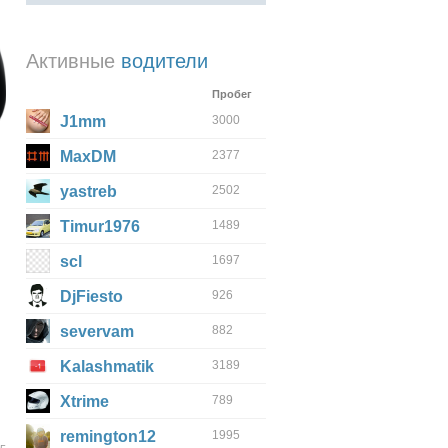
Активные
водители
Пробег
J1mm
3000
MaxDM
2377
yastreb
2502
Timur1976
1489
scl
1697
DjFiesto
926
severvam
882
Kalashmatik
3189
Xtrime
789
remington12
1995