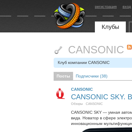
регистрация
вход
Клубы
CANSONIC
Клуб компании CANSONIC
Посты
Подписчики (
38
)
CANSONIC
CANSONIC SKY. Во
Обзоры
CANSONIC
CANSONIC SKY — умная автомо
вида. Новатор в сфере электр
инновационным мультифункци