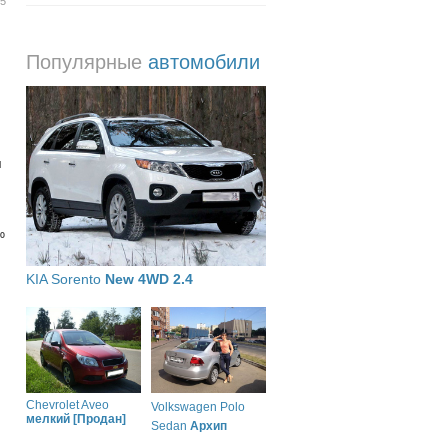
15
Популярные
автомобили
м
⁰
KIA Sorento
New 4WD 2.4
Chevrolet Aveo
Volkswagen Polo
мелкий [Продан]
Sedan
Архип