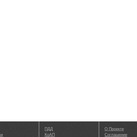
ПДД
О Проекте
ли
КоАП
Соглашение