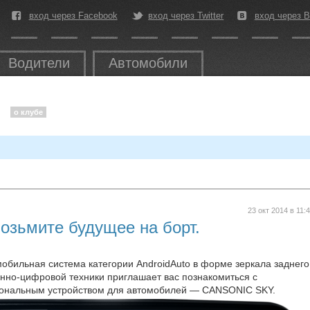
вход через Facebook
вход через Twitter
вход через В
Водители
Автомобили
о клубе
23 окт 2014 в 11:
зьмите будущее на борт.
бильная система категории AndroidAuto в форме зеркала заднего
онно-цифровой техники приглашает вас познакомиться с
ональным устройством для автомобилей — CANSONIC SKY.