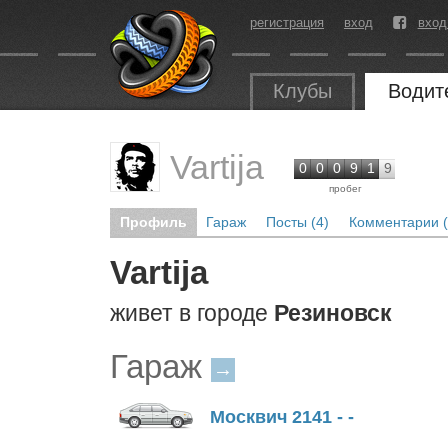
регистрация
вход
вход
Клубы
Водит
Vartija
0
0
0
9
1
9
пробег
Профиль
Гараж
Посты (4)
Комментарии (
Vartija
живет в городе
Резиновск
Гараж
→
Москвич 2141 - -