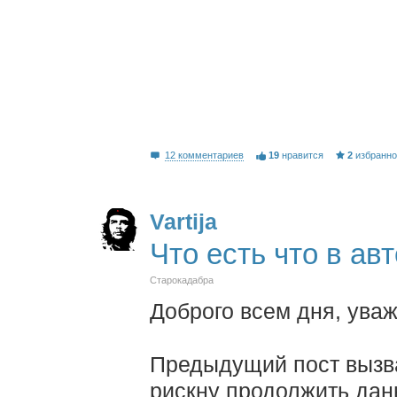
12 комментариев
19
нравится
2
избранн
Vartija
Что есть что в ав
Старокадабра
Доброго всем дня, ува
Предыдущий пост вызва
рискну продолжить данн