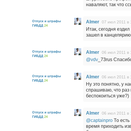
наваляют, так что с
Отпуск и штрафы
Almer
07 июл 2011 в 
ГИБДД
24
Итак, сегодня ездил
зашел в канцелярию,
Отпуск и штрафы
Almer
06 июл 2011 в 
ГИБДД
24
@vdv
_73rus Спасиб
Отпуск и штрафы
Almer
06 июл 2011 в 
ГИБДД
24
Ну это понятно, у на
спрашиваю, что раз 
беспокоиться уже?)
Отпуск и штрафы
Almer
06 июл 2011 в 
ГИБДД
24
@captainpro
То есть
время приходить из