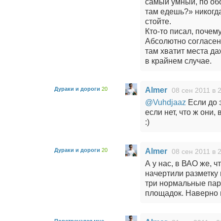
самый умный, по обо
там едешь?» никогда
стойте.
Кто-то писал, почем
Абсолютно согласен
там хватит места да
в крайнем случае.
Дураки и дороги
20
Almer
08 сен 2011 в 
@Vuhdjaaz
Если до э
если нет, что ж они
:)
Дураки и дороги
20
Almer
08 сен 2011 в 
А у нас, в ВАО же, 
начертили разметку 
три нормальные парк
площадок. Наверно н