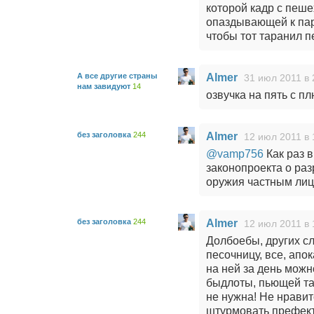
которой кадр с пеше
опаздывающей к пар
чтобы тот таранил 
А все другие страны
Almer
31 июл 2011 в 
нам завидуют
14
озвучка на пять с пл
без заголовка
244
Almer
12 июл 2011 в 
@vamp756
Как раз в
законопроекта о ра
оружия частным лиц
без заголовка
244
Almer
12 июл 2011 в 
Долбоебы, других сл
песочницу, все, апо
на ней за день можн
быдлоты, пьющей та
не нужна! Не нравит
штурмовать префект