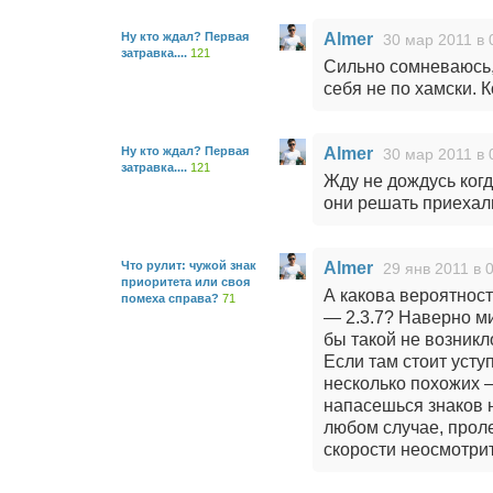
Ну кто ждал? Первая
Almer
30 мар 2011 в 
затравка....
121
Сильно сомневаюсь, 
себя не по хамски. К
Ну кто ждал? Первая
Almer
30 мар 2011 в 
затравка....
121
Жду не дождусь когд
они решать приеха
Что рулит: чужой знак
Almer
29 янв 2011 в 
приоритета или своя
А какова вероятност
помеха справа?
71
— 2.3.7? Наверно ми
бы такой не возникл
Если там стоит усту
несколько похожих —
напасешься знаков н
любом случае, проле
скорости неосмотрит