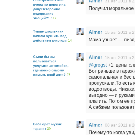
Повстречался мне
Almer
31 авг 2011 в 2
вчера по дороге на
Получил моральное
дачу.Осторожно
недержание
эмоций!!!!!
17
Тупые школьники
Almer
15 авг 2011 в 2
начали буянить под
Мама узнает — пизд
действием алкоголя
14
Стали бы вы
Almer
15 авг 2011 в 2
пользоваться
@gregst
+1, цены сл
услугами автомойки,
где можно самому
Вот раньше в гаражн
помыть свой авто?
27
самопальная и бесп
пропускали.То есть 
водоотводы. Никаких
выгодно — и руками
платить. Потом ее п
А сабжем пользовать
Баба орет, мужик
Almer
08 авг 2011 в 2
таранит
39
Почему-то когда уви