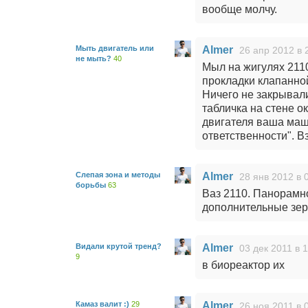
вообще молчу.
Мыть двигатель или
Almer
26 апр 2012 в 
не мыть?
40
Мыл на жигулях 2110
прокладки клапанно
Ничего не закрывал
табличка на стене о
двигателя ваша маши
ответственности". В
Слепая зона и методы
Almer
28 янв 2012 в 
борьбы
63
Ваз 2110. Панорамн
дополнительные зерк
Видали крутой тренд?
Almer
03 дек 2011 в 
9
в биореактор их
Камаз валит :)
29
Almer
26 ноя 2011 в 