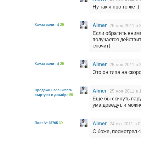
Ну так я про то же :)
Камаз валит :)
29
Almer
25 ноя 2011 в 
Если обратить вним
получается действит
глючит)
Камаз валит :)
29
Almer
25 ноя 2011 в 
Это он типа на скор
Продажи Lada Granta
Almer
25 ноя 2011 в 
стартуют в декабре
55
Еще бы скинуть пару
ума доведут, и можн
Пост № 45705
30
Almer
24 окт 2011 в 0
О боже, посмотрел 4