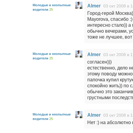
Молодые и неопытные
Almer
03 окт 2008 в 
водители
25
Город-герой Москва)
Mayorova, спасибо :
интересно стало)) а 
обычно вечерами, у
тоже не лучшее, вот
Молодые и неопытные
Almer
03 окт 2008 в 1
водители
25
согласен)))
естественно, дело не
этому поводу можно
папочка купил круту
спокойно жить)) по 
обычно это заканчи
грустными последст
Молодые и неопытные
Almer
03 окт 2008 в 
водители
25
Нет :) на абсолютно