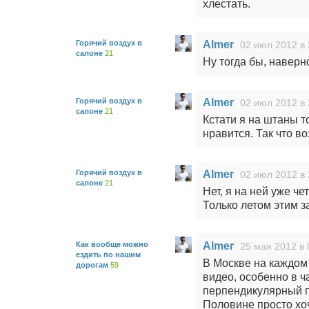
хлестать.
Горячий воздух в
Almer
02 июл 2012 в 
салоне
21
Ну тогда бы, наверно
Горячий воздух в
Almer
02 июл 2012 в 
салоне
21
Кстати я на штаны т
нравится. Так что во
Горячий воздух в
Almer
02 июл 2012 в 
салоне
21
Нет, я на ней уже че
Только летом этим з
Как вообще можно
Almer
25 мая 2012 в 
ездить по нашим
В Москве на каждом 
дорогам
59
видео, особенно в ч
перпендикулярный по
Половине просто хоч