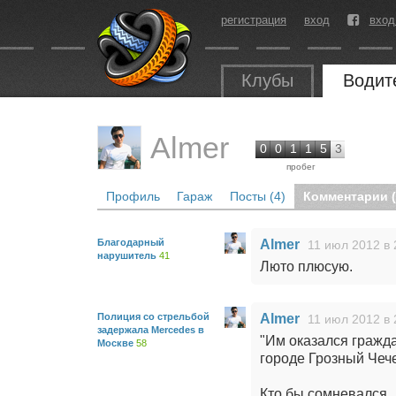
регистрация
вход
вход
Клубы
Водит
Almer
0
0
1
1
5
3
пробег
Профиль
Гараж
Посты (4)
Комментарии (
Благодарный
Almer
11 июл 2012 в 
нарушитель
41
Люто плюсую.
Полиция со стрельбой
Almer
11 июл 2012 в 
задержала Mercedes в
"Им оказался гражд
Москве
58
городе Грозный Чеч
Кто бы сомневался.