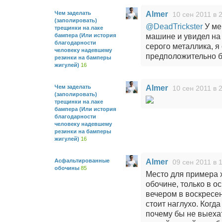
Чем заделать
Almer
10 сен 2011 в 
(заполировать)
@DeadTrickster
У мен
трещинки на лаке
бампера (Или история
машине и увидел на 
благодарности
серого металлика, я 
человеку надевшему
предположительно б
резинки на бамперы
жигулей)
16
Чем заделать
Almer
10 сен 2011 в 
(заполировать)
трещинки на лаке
бампера (Или история
благодарности
человеку надевшему
резинки на бамперы
жигулей)
16
Асфальтированные
Almer
09 сен 2011 в 
обочины
85
Место для примера 
обочине, только в 
вечером в воскресени
стоит наглухо. Когд
почему бы не выехат