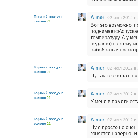
Горячий воздух в
Almer
02 июл 2012 в 
салоне
21
Вот это возможно, п
поднимается\опускае
температуру. А у ме
недавно) поэтому м
рабобрать и посмотр
Горячий воздух в
Almer
02 июл 2012 в 
салоне
21
Ну так-то оно так, н
Горячий воздух в
Almer
02 июл 2012 в 
салоне
21
У меня в памяти ост
Горячий воздух в
Almer
02 июл 2012 в 
салоне
21
Ну я просто не очен
гоняется наверно. И