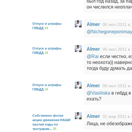
был год назад, за па
он числился неопла
Отпуск и штрафы
Almer
06 июл 2011 в 
ГИБДД
24
@Nichegoneponima
Отпуск и штрафы
Almer
06 июл 2011 в 
ГИБДД
24
@Rai
если честно, е
то неохота)) наверн
тогда буду думать д
Отпуск и штрафы
Almer
06 июл 2011 в 
ГИБДД
24
@Vasiliska
в гибдд в
ехать?
Собственно фотки
Almer
31 мар 2011 в 
акции движения НАШИ
Лица, не обезображ
против езды по
тротуарам...
25