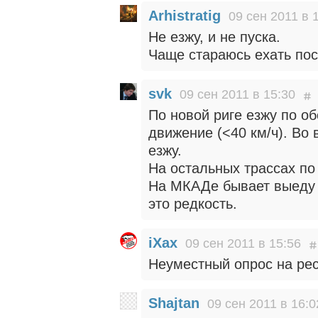
Arhistratig
09 сен 2011 в 
Не езжу, и не пуска.
Чаще стараюсь ехать пос
svk
09 сен 2011 в 15:30
По новой риге езжу по о
движение (<40 км/ч). Во 
езжу.
На остальных трассах по
На МКАДе бывает выеду 
это редкость.
iXax
09 сен 2011 в 15:56
Неуместный опрос на рес
Shajtan
09 сен 2011 в 16:0