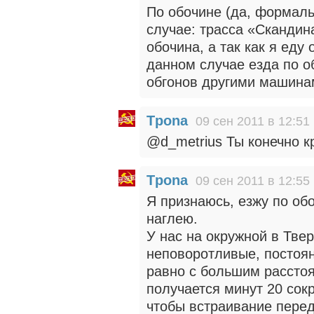
По обочине (да, формаль
случае: трасса «Сканди
обочина, а так как я еду
данном случае езда по о
обгонов другими машина
Tpona
09 сен 2011 в 12:51
@d_metrius Ты конечно кр
Tpona
09 сен 2011 в 12:55
Я признаюсь, езжу по обо
наглею.
У нас на окружной в Тве
неповоротливые, постоян
равно с большим расстоя
получается минут 20 сокр
чтобы встраивание пере