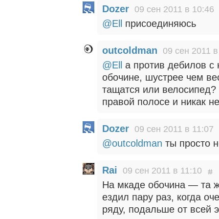
Dozer
09 сен 2011 в 10:46
@Ell
присоединяюсь
outcoldman
09 сен 2011 в
@Ell
а против дебилов с 
обочине, шустрее чем ве
тащатся или велосипед? 
правой полосе и никак н
Dozer
09 сен 2011 в 11:07
@outcoldman
ты просто н
Rai
09 сен 2011 в 11:10
На мкаде обочина — та ж
ездил пару раз, когда о
ряду, подальше от всей э