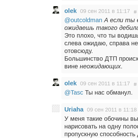
olek
09 сен 2011 в 11:17
@outcoldman
А если ты 
ожидаешь такого дебила
Это плохо, что ты водиш
слева ожидаю, справа н
отовсюду.
Большинство ДТП происхо
вине
неожидающих
.
olek
09 сен 2011 в 11:17
@Tasc
Ты нас обманул.
Uriaha
09 сен 2011 в 11:18
У меня такие обочины в
нарисовать на одну поло
пропускную способность 