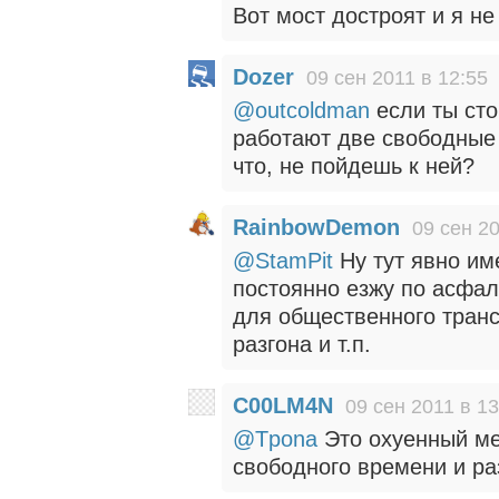
Вот мост достроят и я не
Dozer
09 сен 2011 в 12:55
@outcoldman
если ты сто
работают две свободные 
что, не пойдешь к ней?
RainbowDemon
09 сен 20
@StamPit
Ну тут явно име
постоянно езжу по асфа
для общественного транс
разгона и т.п.
C00LM4N
09 сен 2011 в 13
@Tpona
Это охуенный мет
свободного времени и ра