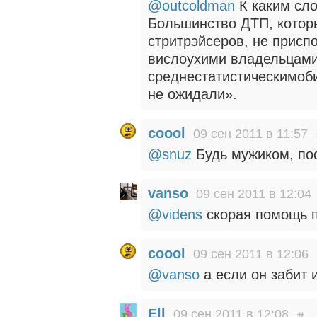
@outcoldman
К каким сл
Большинство ДТП, котор
стритрэйсеров, не прис
вислоухими владельцами,
среднестатистическимоби
не ожидали».
coool
09 сен 2011 в 11:57
@snuz
Будь мужиком, пос
vanso
09 сен 2011 в 12:04
@videns
скорая помощь п
coool
09 сен 2011 в 12:06
@vanso
а если он забит 
Ell
09 сен 2011 в 12:08