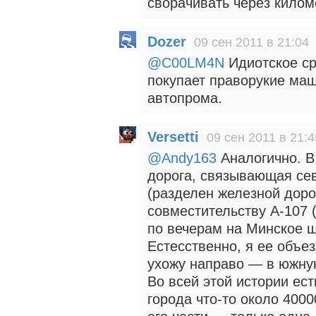
сворачивать через киломе
Dozer
09 сен 2011 в 21:04
@C00LM4N
Идиотское сра
покупает праворукие маш
автопрома.
Versetti
09 сен 2011 в 21:4
@Andy163
Аналогично. В
дорога, связывающая се
(разделен железной дорог
совместительству А-107 
по вечерам на Минское ш
Естесственно, я ее объе
ухожу направо — в южную
Во всей этой истории ес
города что-то около 400