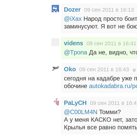
Dozer
09 сен 2011 в 16:13
@iXax
Народ просто боитс
заминусуют. Я вот не бо
videns
09 сен 2011 в 16:41
@Tpona
Да не, видно, чт
Oko
09 сен 2011 в 16:43
сегодня на кадабре уже 
обочине
autokadabra.ru/p
PaLyCH
09 сен 2011 в 16:
@C00LM4N
Томми?
А у меня КАСКО нет, зат
Крылья все равно помяты