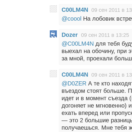
C00LM4N
09 сен 2011 в 13
@coool
На лобовик встре
Dozer
09 сен 2011 в 13:25
@C00LM4N
для тебя буду
выехал на обочину, при 
за мной, проехали больш
C00LM4N
09 сен 2011 в 13
@D0ZER
А те кто находя
въездом стоят больше. П
идет и в момент съезда (
догоняет не мгновенно) и
ехать вперед или пропус
— это 2 большие разницы
получаешься. Мне тебя ж