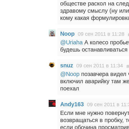
обществе раскол на сле
здравому смыслу (ну ил
кому какая формулировк
Noop
09 сен 2011 в 11:28
@Uriaha
А колесо пробьет
будешь останавливаться 
snuz
09 сен 2011 в 11:34
@Noop
позавчера видел 
включил аварийку там ж
поехал
Andy163
09 сен 2011 в 11:
Если мне нужно повернут
возвращаться в пробку, т
если обочина просматрив