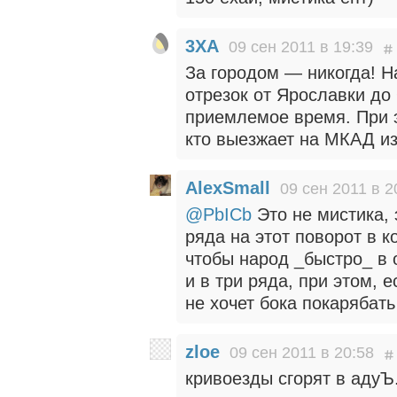
3XA
09 сен 2011 в 19:39
За городом — никогда! Н
отрезок от Ярославки до
приемлемое время. При э
кто выезжает на МКАД и
AlexSmall
09 сен 2011 в 2
@PbICb
Это не мистика, 
ряда на этот поворот в 
чтобы народ _быстро_ в о
и в три ряда, при этом, 
не хочет бока покарябат
zloe
09 сен 2011 в 20:58
кривоезды сгорят в адуЪ