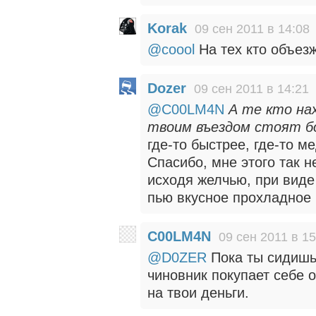
Korak
09 сен 2011 в 14:08
@coool
На тех кто объезж
Dozer
09 сен 2011 в 14:21
@C00LM4N
А те кто на
твоим въездом стоят 
где-то быстрее, где-то 
Спасибо, мне этого так н
исходя желчью, при виде
пью вкусное прохладное 
C00LM4N
09 сен 2011 в 15
@D0ZER
Пока ты сидишь
чиновник покупает себе 
на твои деньги.