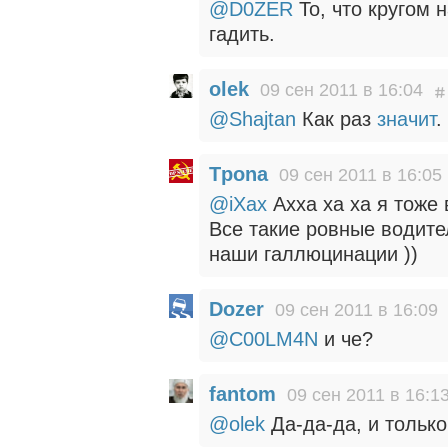
@D0ZER
То, что кругом 
гадить.
olek
09 сен 2011 в 16:04
@Shajtan
Как раз
значит
.
Tpona
09 сен 2011 в 16:05
@iXax
Ахха ха ха я тоже 
Все такие ровные водите
наши галлюцинации ))
Dozer
09 сен 2011 в 16:09
@C00LM4N
и че?
fantom
09 сен 2011 в 16:1
@olek
Да-да-да, и тольк