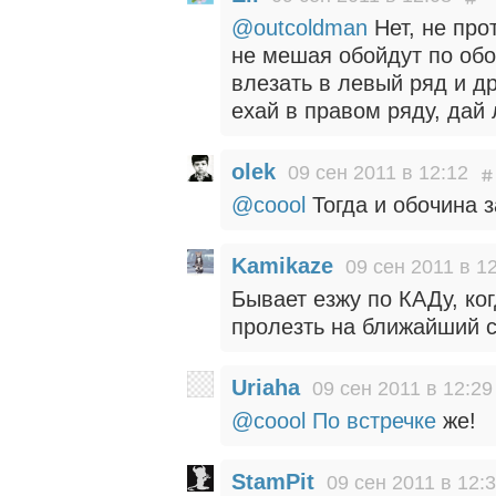
@outcoldman
Нет, не про
не мешая обойдут по обо
влезать в левый ряд и др
ехай в правом ряду, дай
olek
09 сен 2011 в 12:12
@coool
Тогда и обочина з
Kamikaze
09 сен 2011 в 1
Бывает езжу по КАДу, ког
пролезть на ближайший 
Uriaha
09 сен 2011 в 12:29
@coool
По встречке
же!
StamPit
09 сен 2011 в 12: