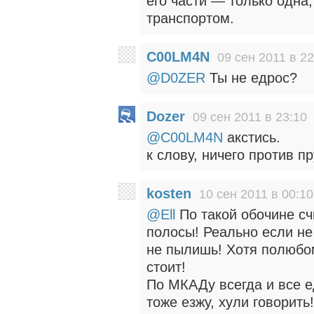
его части — только одна,
транспортом.
C00LM4N
09 сен 2011 в 22
@D0ZER
Ты не едрос?
Dozer
09 сен 2011 в 23:10
@C00LM4N
акстись.
к слову, ничего против п
kosten
10 сен 2011 в 00:10
@Ell
По такой обочине сч
полосы! Реально если не
не пылишь! Хотя полюбом
стоит!
По МКАДу всегда и все е
тоже езжу, хули говорить