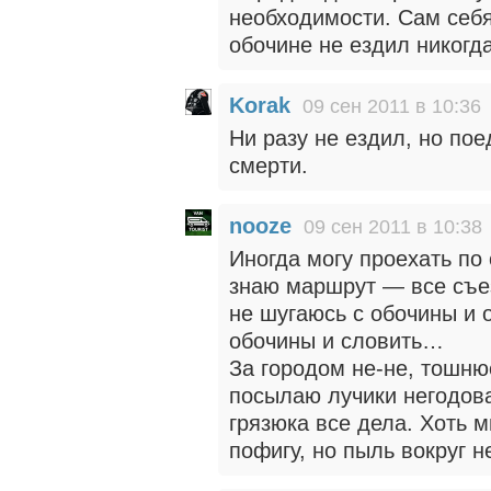
необходимости. Сам себ
обочине не ездил никогда
Korak
09 сен 2011 в 10:36
Ни разу не ездил, но пое
смерти.
nooze
09 сен 2011 в 10:38
Иногда могу проехать по
знаю маршрут — все съез
не шугаюсь с обочины и о
обочины и словить…
За городом не-не, тошню
посылаю лучики негодов
грязюка все дела. Хоть 
пофигу, но пыль вокруг 