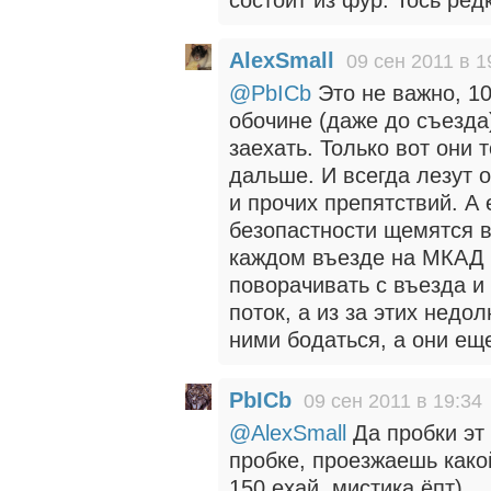
состоит из фур. Тось ред
AlexSmall
09 сен 2011 в 1
@PbICb
Это не важно, 10
обочине (даже до съезда
заехать. Только вот они 
дальше. И всегда лезут 
и прочих препятствий. А
безопастности щемятся в
каждом въезде на МКАД 
поворачивать с въезда и
поток, а из за этих недо
ними бодаться, а они еще
PbICb
09 сен 2011 в 19:34
@AlexSmall
Да пробки эт
пробке, проезжаешь како
150 ехай, мистика ёпт)