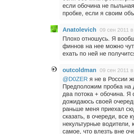
если обочина не пыльная
пробке, если я своим об
Anatolevich
09 сен 2011 в
Плохо отношусь. Я вообщ
финнов на нее можно чут
ехать по ней не получитс
outcoldman
09 сен 2011 в
@D0ZER
я не в России ж
Предположим пробка на до
два потока + обочина. Я 
дожидаюсь своей очереди
раньше меня приехал сюд
сказать, в очереди, все 
некультурные водители, 
самое, что влезть вне оч