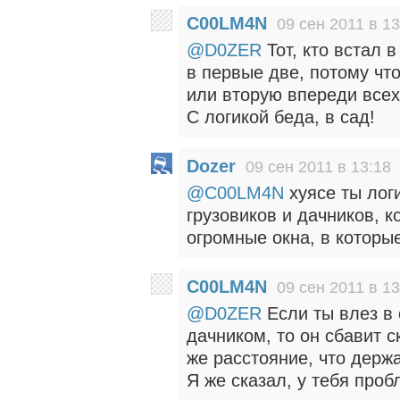
C00LM4N
09 сен 2011 в 13
@D0ZER
Тот, кто встал в
в первые две, потому что
или вторую впереди всех 
С логикой беда, в сад!
Dozer
09 сен 2011 в 13:18
@C00LM4N
хуясе ты лог
грузовиков и дачников, 
огромные окна, в которы
C00LM4N
09 сен 2011 в 13
@D0ZER
Если ты влез в
дачником, то он сбавит 
же расстояние, что держа
Я же сказал, у тебя проб