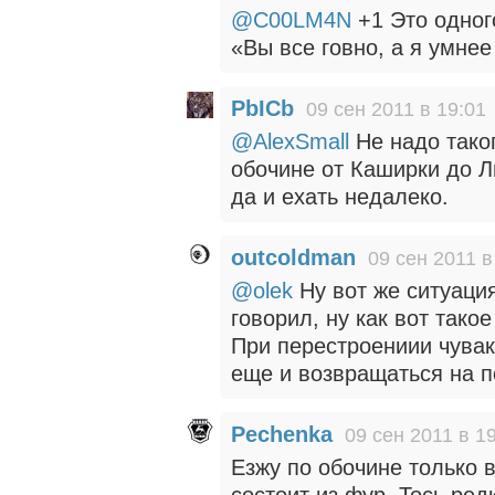
@C00LM4N
+1 Это одног
«Вы все говно, а я умнее
PbICb
09 сен 2011 в 19:01
@AlexSmall
Не надо таког
обочине от Каширки до Л
да и ехать недалеко.
outcoldman
09 сен 2011 в
@olek
Ну вот же ситуация
говорил, ну как вот тако
При перестроениии чувака
еще и возвращаться на 
Pechenka
09 сен 2011 в 1
Езжу по обочине только 