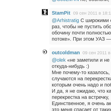
StamPit
09 сен 2011 в 18:
@Arhistratig
C широкими о
раз, чтобы не пустить о
обочину почти полностью
потоке». При этом УАЗ 
outcoldman
09 сен 2011 в
@olek
«не заметили и не 
откуда-нибудь :)
Мне почему-то казалось,
случаются на перекрестка
которым очень надо и по
И да, я не ожидаю, что к
перекрестка на встречку,
Единственное, я очень а
это меня спасает от таки