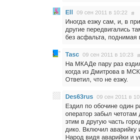
Ell
09 сен 2011 в 10:22
Иногда езжу сам, и, в пр
другие передвигались там
без асфальта, поднимая 
Tasc
09 сен 2011 в 10:23
На МКАДе пару раз ездил
когда из Дмитрова в МСК
Ответил, что не езжу.
Des63rus
09 сен 2011 в 10
Ездил по обочине один р
оператор забыл четотам 
этим в другую часть горо
дико. Включил аварийку 
Народ видя аварийки и 