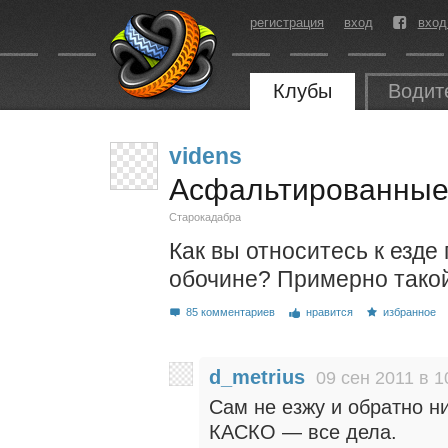
регистрация
вход
вход
Клубы
Водит
videns
Асфальтированные
Старокадабра
Как вы относитесь к езд
обочине? Примерно тако
85 комментариев
нравится
избранное
d_metrius
09 сен 2011 в 1
Сам не езжу и обратно ни
КАСКО — все дела.