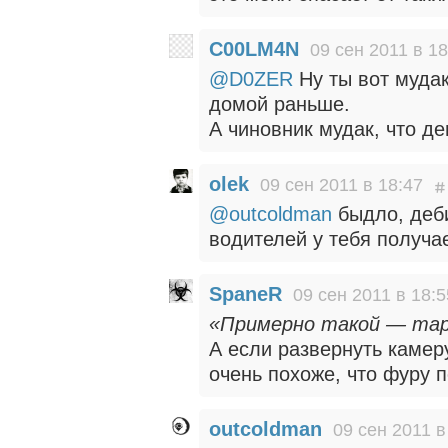
C00LM4N
09 сен 2011 в 18
@D0ZER
Ну ты вот мудак
домой раньше.
А чиновник мудак, что де
olek
09 сен 2011 в 18:47
@outcoldman
быдло, деби
водителей у тебя получа
SpaneR
09 сен 2011 в 18:5
«Примерно такой — maps
А если развернуть камер
очень похоже, что фуру п
outcoldman
09 сен 2011 в