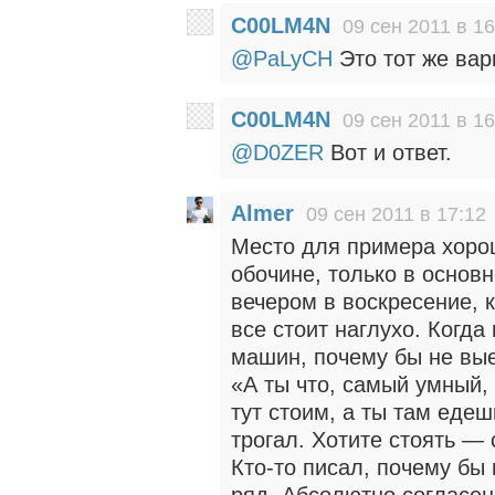
C00LM4N
09 сен 2011 в 16
@PaLyCH
Это тот же вар
C00LM4N
09 сен 2011 в 16
@D0ZER
Вот и ответ.
Almer
09 сен 2011 в 17:12
Место для примера хоро
обочине, только в основ
вечером в воскресение, к
все стоит наглухо. Когда
машин, почему бы не вые
«А ты что, самый умный,
тут стоим, а ты там еде
трогал. Хотите стоять — 
Кто-то писал, почему бы