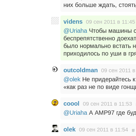
них больше ждать, стоять
videns
09 сен 2011 в 11:45
@Uriaha
Чтобы машины с
беспрепятственно доехат
было нормально встать н
приходилось по уши в гр
outcoldman
09 сен 2011 в
@olek
Не придерайтесь к
«как раз не по виде гонщ
coool
09 сен 2011 в 11:53
@Uriaha
А АМР97 где буде
olek
09 сен 2011 в 11:54