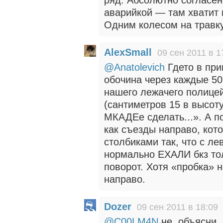
ряд. Абсолютно согласен
аварийкой — там хватит 
Одним колесом на травку
AlexSmall
09 сен 2011 в 1
@Anatolevich
Гдето в при
обочина через каждые 50
нашего лежачего полицей
(сантиметров 15 в высоту
МКАДЕе сделать...». А по
как съезды направо, кот
столбиками так, что с ле
нормально ЕХАЛИ бкз тол
поворот. Хотя «пробка» 
направо.
Dozer
09 сен 2011 в 18:09
@C00LM4N
не, объясни,