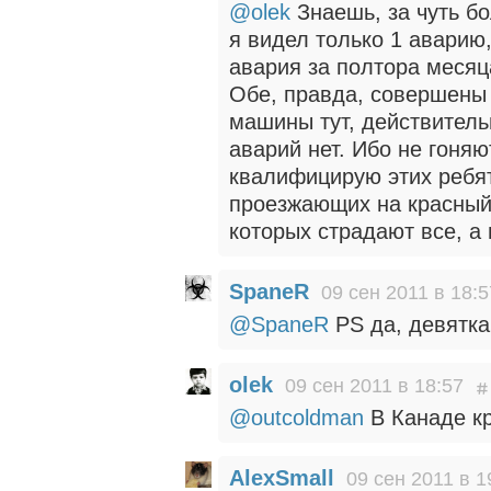
@olek
Знаешь, за чуть б
я видел только 1 аварию,
авария за полтора месяц
Обе, правда, совершены 
машины тут, действительн
аварий нет. Ибо не гоняют
квалифицирую этих ребят
проезжающих на красный
которых страдают все, а 
SpaneR
09 сен 2011 в 18:5
@SpaneR
PS да, девятка
olek
09 сен 2011 в 18:57
@outcoldman
В Канаде кр
AlexSmall
09 сен 2011 в 1