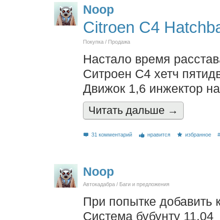
Noop
Citroen C4 Hatchb
Покупка / Продажа
Настало время расстав
Ситроен С4 хетч пятид
Движок 1,6 инжектор на
Читать дальшe →
31 комментарий
нравится
избранное
Noop
Автокадабра / Баги и предложения
При попытке добавить 
Система бубунту 11.04