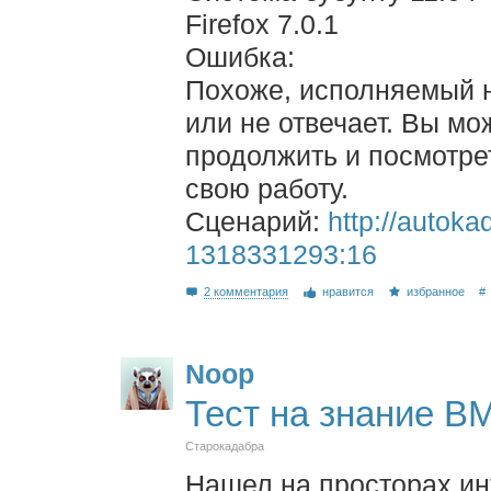
Firefox 7.0.1
Ошибка:
Похоже, исполняемый н
или не отвечает. Вы мо
продолжить и посмотре
свою работу.
Сценарий:
http://autoka
1318331293:16
2 комментария
нравится
избранное
#
Noop
Тест на знание B
Старокадабра
Нашел на просторах инт