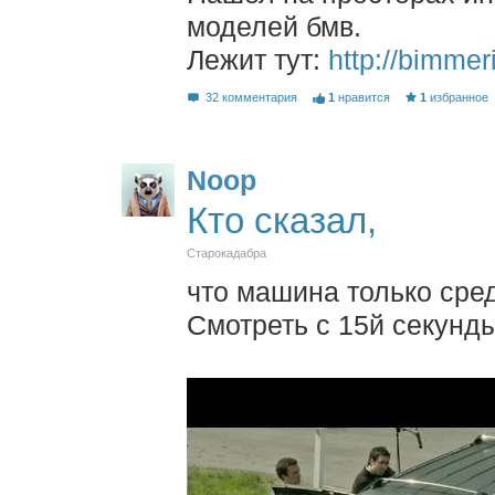
моделей бмв.
Лежит тут:
http://bimmeri
32 комментария
1
нравится
1
избранное
Noop
Кто сказал,
Старокадабра
что машина только сре
Смотреть с 15й секунды