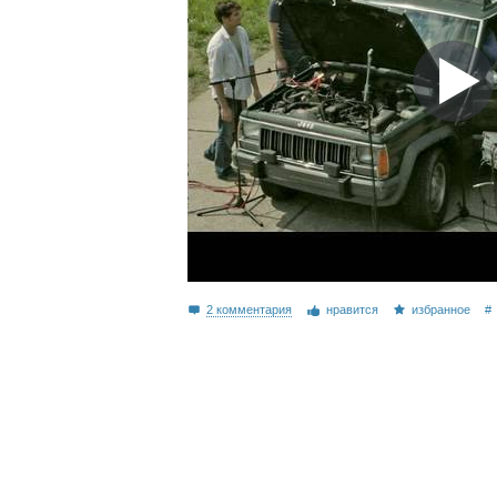
2 комментария
нравится
избранное
#