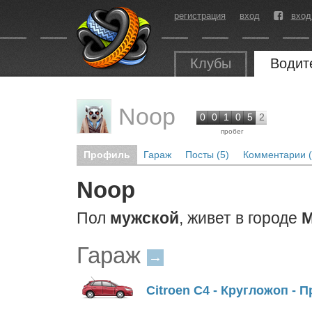
регистрация
вход
вход
Клубы
Водит
Noop
0
0
1
0
5
2
пробег
Профиль
Гараж
Посты (5)
Комментарии (
Noop
Пол
мужской
, живет в городе
М
Гараж
→
Citroen C4 - Кругложоп - 