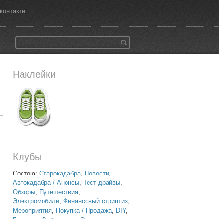
контакте
Наклейки
Клубы
Состою:
Старокадабра
,
Новости
,
Автокадабра / Анонсы
,
Тест-драйвы
,
Обзоры
,
Путешествия
,
Электромобили
,
Финансовый стриптиз
,
Мероприятия
,
Покупка / Продажа
,
DIY
,