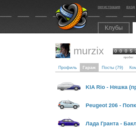
регистрация
вход
Клубы
murzix
0
0
0
5
пробег
Профиль
Гараж
Посты (79)
Ко
KIA Rio - Няшка (п
Peugeot 206 - Поп
Лада Гранта - Бак