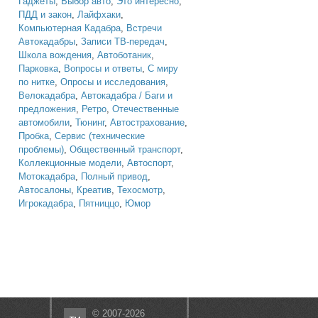
Гаджеты
,
Выбор авто
,
Это интересно
,
ПДД и закон
,
Лайфхаки
,
Компьютерная Кадабра
,
Встречи
Автокадабры
,
Записи ТВ-передач
,
Школа вождения
,
Автоботаник
,
Парковка
,
Вопросы и ответы
,
С миру
по нитке
,
Опросы и исследования
,
Велокадабра
,
Автокадабра / Баги и
предложения
,
Ретро
,
Отечественные
автомобили
,
Тюнинг
,
Автострахование
,
Пробка
,
Сервис (технические
проблемы)
,
Общественный транспорт
,
Коллекционные модели
,
Автоспорт
,
Мотокадабра
,
Полный привод
,
Автосалоны
,
Креатив
,
Техосмотр
,
Игрокадабра
,
Пятниццо
,
Юмор
© 2007-2026