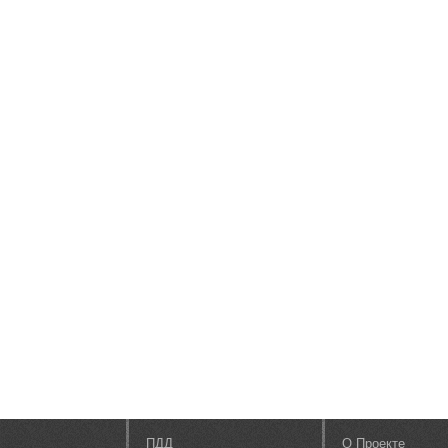
ПДД
О Проекте