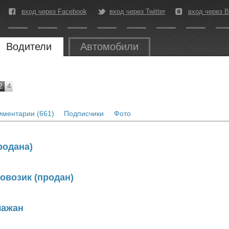
вход через Facebook
вход через Twitter
вход через В
Водители
Автомобили
2
4
мментарии (661)
Подписчики
Фото
родана)
ковозик (продан)
лажан