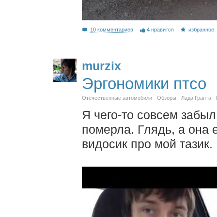
10 комментариев
4
нравится
избранное
murzix
Эргономики птсо
Отечественные автомобили
Обзоры
Лада Гранта -
Я чего-то совсем забыл
померла. Глядь, а она 
видосик про мой тазик.