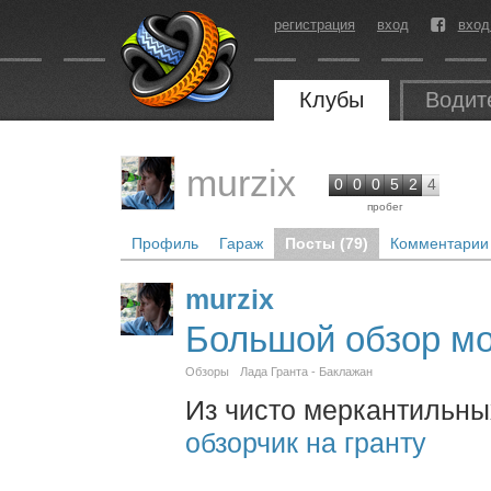
регистрация
вход
вход
Клубы
Водит
murzix
0
0
0
5
2
4
пробег
Профиль
Гараж
Посты (79)
Комментарии 
murzix
Большой обзор мо
Обзоры
Лада Гранта - Баклажан
Из чисто меркантильны
обзорчик на гранту