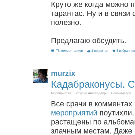
Круто же когда можно п
тарантас. Ну и в связи
полезно.
Предлагаю обсудить.
76 комментариев
1
нравится
4
избранно
murzix
Кадабраконусы. С
Мероприятия
Встречи Автокадабры
Велокадабра
Все срачи в комментах
мероприятий
поутихли
растащены по альбомам
злачным местам. Даже 