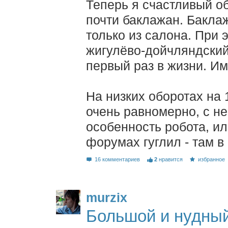
Теперь я счастливый о
почти баклажан. Бакла
только из салона. При 
жигулёво-дойчляндский
первый раз в жизни. Им
На низких оборотах на 
очень равномерно, с н
особенность робота, ил
форумах гуглил - там в
16 комментариев
2
нравится
избранное
murzix
Большой и нудны