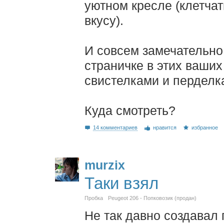
уютном кресле (клетча
вкусу).
И совсем замечательно
страничке в этих ваших
свистелками и перделк
Куда смотреть?
14 комментариев
нравится
избранное
murzix
Таки взял
Пробка
Peugeot 206 - Попковозик (продан)
Не так давно создавал