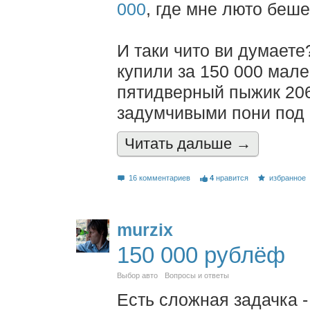
000
, где мне люто беш
И таки чито ви думает
купили за 150 000 мал
пятидверный пыжик 206 
задумчивыми пони под 
Читать дальшe →
16 комментариев
4
нравится
избранное
murzix
150 000 рублёф
Выбор авто
Вопросы и ответы
Есть сложная задачка -