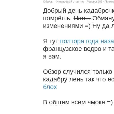
Обзоры
Финансовый стриптиз
Peugeot 206 - Попко
Добрый день кадаброчка
помрёшь.
Нае...
Обману
изменениями =) Ну да 
Я тут
полтора года наз
французское ведро и та
я вам.
Обзор случился только 
кадабру лень так что е
блох
В общем всем чмоке =)