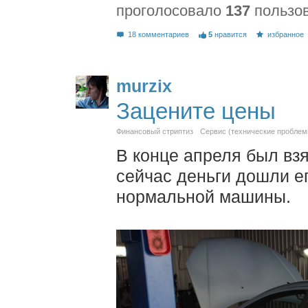
проголосовало
137
пользо
18 комментариев
5
нравится
избранное
murzix
Зацените цены
Финансовый стриптиз
Сервис (технические проблем
В конце апреля был вз
сейчас деньги дошли е
нормальной машины.