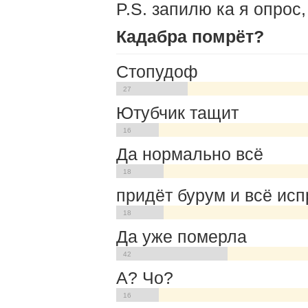
P.S. запилю ка я опрос,
Кадабра помрёт?
Стопудоф
27
Ютубчик тащит
16
Да нормально всё
18
придёт бурум и всё исп
18
Да уже померла
42
А? Чо?
16