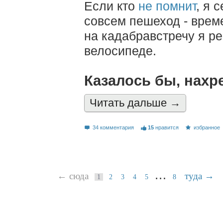
Если кто
не помнит
, я 
совсем пешеход - врем
на кадабравстречу я р
велосипеде.
Казалось бы, нахр
Читать дальшe →
34 комментария
15
нравится
избранное
…
← сюда
туда →
1
2
3
4
5
8