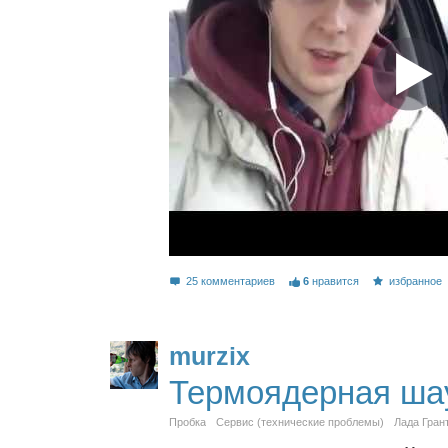
25 комментариев
6
нравится
избранное
murzix
Термоядерная ша
Пробка
Сервис (технические проблемы)
Лада Гран