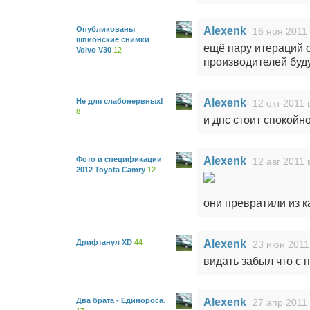
Опубликованы
Alexenk
16 ноя 2011 
шпионские снимки
ещё пару итераций 
Volvo V30
12
производителей буду
Не для слабонервных!
Alexenk
12 окт 2011 
8
и дпс стоит спокойно
Фото и спецификации
Alexenk
12 авг 2011 
2012 Toyota Camry
12
они превратили из к
Дрифтанул XD
44
Alexenk
23 июн 2011
видать забыл что с 
Два брата - Единороса.
Alexenk
27 апр 2011 