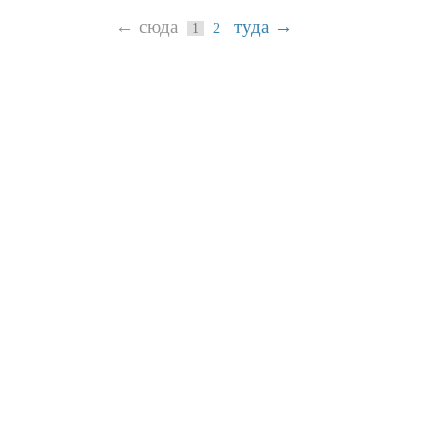
← сюда
туда →
1
2