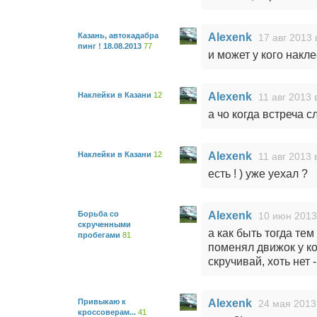
Казань, автокадабра
Alexenk
17 авг 2013 
пинг ! 18.08.2013
77
и может у кого накле
Наклейки в Казани
12
Alexenk
11 авг 2013 
а чо когда встреча 
Наклейки в Казани
12
Alexenk
11 авг 2013 
есть ! ) уже уехал ?
Борьба со
Alexenk
10 июн 2013
скрученными
а как быть тогда тем
пробегами
81
поменял движок у ко
скручивай, хоть нет 
Привыкаю к
Alexenk
24 мая 2013
кроссоверам...
41