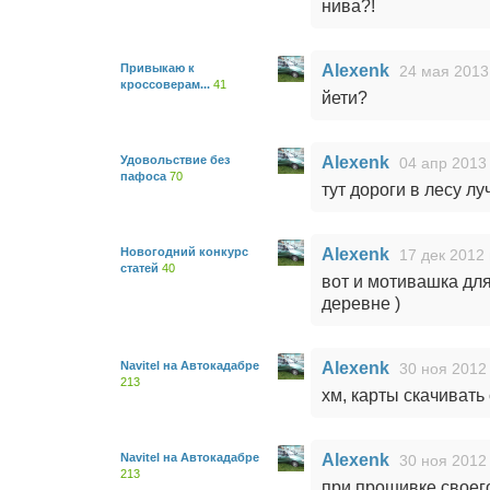
нива?!
Привыкаю к
Alexenk
24 мая 2013
кроссоверам...
41
йети?
Удовольствие без
Alexenk
04 апр 2013 
пафоса
70
тут дороги в лесу лу
Новогодний конкурс
Alexenk
17 дек 2012 
статей
40
вот и мотивашка дл
деревне )
Navitel на Автокадабре
Alexenk
30 ноя 2012 
213
хм, карты скачивать 
Navitel на Автокадабре
Alexenk
30 ноя 2012 
213
при прошивке своег