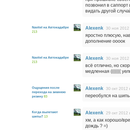
позвонил в саппорт 
видать другой случай
Navitel на Автокадабре
Alexenk
30 ноя 2012 
213
яростно плюсую, нав
дополнение оооок
Navitel на Автокадабре
Alexenk
30 ноя 2012 
213
всё отлично, но ско
медленная ((((((( уел
Ощущения после
Alexenk
30 окт 2012 
перехода на зимнюю
переобулся на шипы, 
резину
83
Когда вылетают
Alexenk
29 окт 2012 
шипы?
13
хм, а как хорошо/вр
дождь ? =)