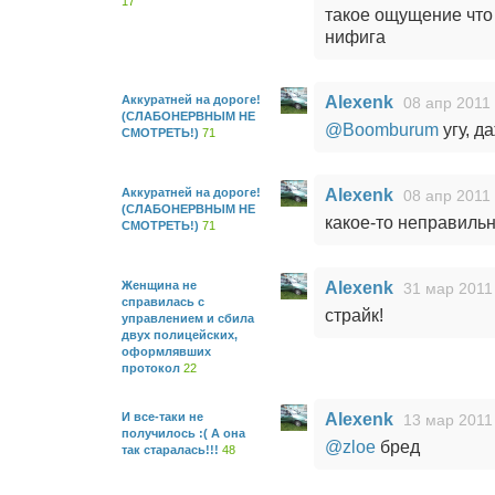
17
такое ощущение что
нифига
Аккуратней на дороге!
Alexenk
08 апр 2011 
(СЛАБОНЕРВНЫМ НЕ
@Boomburum
угу, д
СМОТРЕТЬ!)
71
Аккуратней на дороге!
Alexenk
08 апр 2011 
(СЛАБОНЕРВНЫМ НЕ
какое-то неправиль
СМОТРЕТЬ!)
71
Женщина не
Alexenk
31 мар 2011
справилась с
страйк!
управлением и сбила
двух полицейских,
оформлявших
протокол
22
И все-таки не
Alexenk
13 мар 2011
получилось :( А она
@zloe
бред
так старалась!!!
48