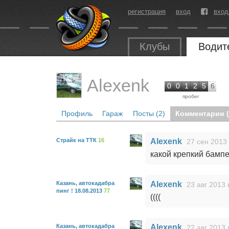
регистрация
вход
вход
Клубы
Водит
Alexenk
0
0
1
2
5
6
пробег
Профиль
Гараж
Посты (2)
Комментарии (
Страйк на ТТК
16
Alexenk
27 сен 2013 
какой крепкий бампе
Казань, автокадабра
Alexenk
23 авг 2013 
пинг ! 18.08.2013
77
((((
Казань, автокадабра
Alexenk
22 авг 2013 