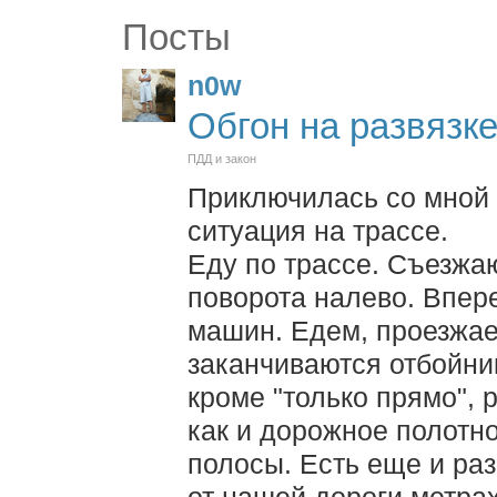
Посты
n0w
Обгон на развязк
ПДД и закон
Приключилась со мной
ситуация на трассе.
Еду по трассе. Съезжа
поворота налево. Впер
машин. Едем, проезжае
заканчиваются отбойни
кроме "только прямо", 
как и дорожное полотно
полосы. Есть еще и раз
от нашей дороги метрах