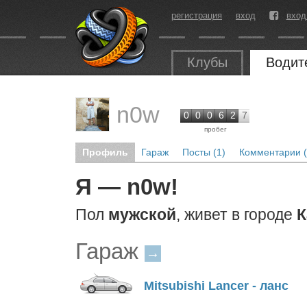
регистрация
вход
вход
Клубы
Водит
n0w
0
0
0
6
2
7
пробег
Профиль
Гараж
Посты (1)
Комментарии (
Я — n0w!
Пол
мужской
, живет в городе
К
Гараж
→
Mitsubishi Lancer - ланс