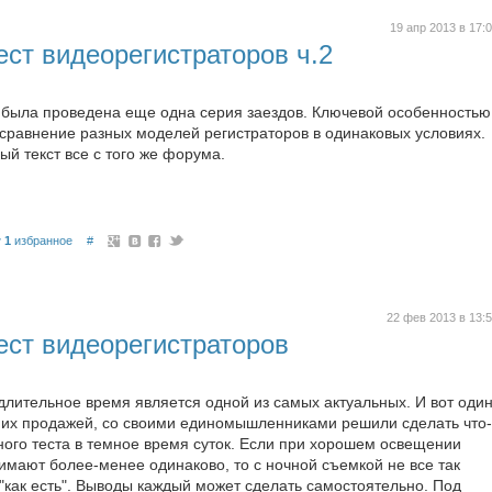
19 апр 2013 в 17:
ст видеорегистраторов ч.2
была проведена еще одна серия заездов. Ключевой особенностью
 сравнение разных моделей регистраторов в одинаковых условиях.
й текст все с того же форума.
1
избранное
#
22 фев 2013 в 13:
ест видеорегистраторов
длительное время является одной из самых актуальных. И вот оди
их продажей, со своими единомышленниками решили сделать что-
ного теста в темное время суток. Если при хорошем освещении
имают более-менее одинаково, то с ночной съемкой не все так
"как есть". Выводы каждый может сделать самостоятельно. Под