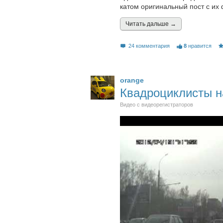
катом оригинальный пост с их
Читать дальшe →
24 комментария
8
нравится
orange
Квадроциклисты н
Видео с видеорегистраторов