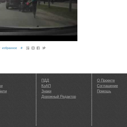
избранное
#
ПДД
О Проекте
ли
КоАП
Соглашение
били
Знаки
Помощь
Дорожный Редактор