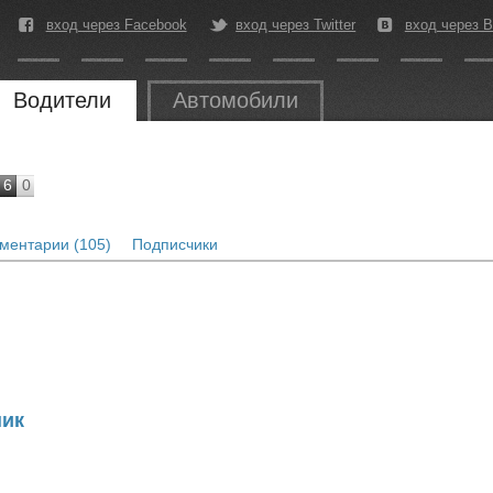
вход через Facebook
вход через Twitter
вход через В
Водители
Автомобили
6
0
ментарии (105)
Подписчики
шик