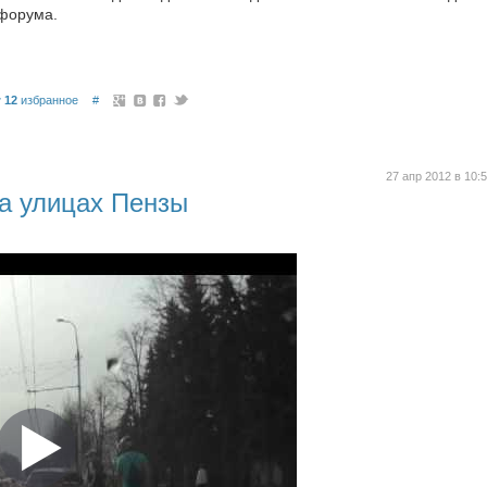
 форума.
12
избранное
#
27 апр 2012 в 10:
а улицах Пензы