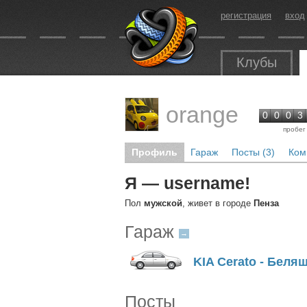
регистрация
вход
Клубы
orange
0
0
0
3
пробег
Профиль
Гараж
Посты (3)
Ком
Я — username!
Пол
мужской
, живет в городе
Пенза
Гараж
→
KIA Cerato - Беля
Посты