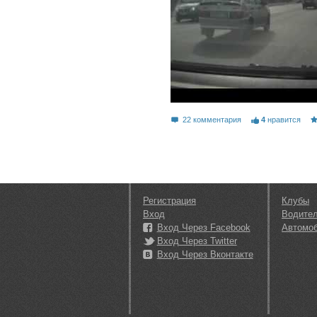
22 комментария
4
нравится
Регистрация
Клубы
Вход
Водите
Вход Через Facebook
Автомо
Вход Через Twitter
Вход Через Вконтакте