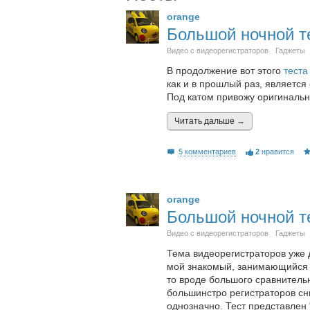
orange
Большой ночной те
Видео с видеорегистраторов
Гаджеты
В продолжение вот этого
теста
как и в прошлый раз, является
Под катом привожу оригинальны
Читать дальшe →
5 комментариев
2
нравится
orange
Большой ночной т
Видео с видеорегистраторов
Гаджеты
Тема видеорегистраторов уже 
мой знакомый, занимающийся 
то вроде большого сравнитель
большинстро регистраторов сн
однозначно. Тест представлен 