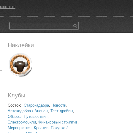
контакте
Наклейки
Клубы
Состою:
Старокадабра
,
Новости
,
Автокадабра / Анонсы
,
Тест-драйвы
,
Обзоры
,
Путешествия
,
Электромобили
,
Финансовый стриптиз
,
Мероприятия
,
Креатив
,
Покупка /