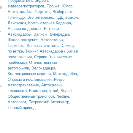
Продажа
,
DIY
,
Видео с
видеорегистраторов
,
Пробка
,
Юмор
,
08
Автоугадайка
,
Гаджеты
,
Выбор авто
,
Пятниццо
,
Это интересно
,
ПДД и закон
,
Лайфхаки
,
Компьютерная Кадабра
,
Аварии на дорогах
,
Встречи
,
Автокадабры
,
Записи ТВ-передач
,
Школа вождения
,
Автоботаник
,
Парковка
,
Вопросы и ответы
,
С миру
по нитке
,
Тюнинг
,
Автокадабра / Баги и
предложения
,
Сервис (технические
проблемы)
,
Отечественные
автомобили
,
Велокадабра
,
Коллекционные модели
,
Мотокадабра
,
Опросы и исследования
,
Ретро
,
Автострахование
,
Автосалоны
,
52
Техосмотр
,
Внимание, угон!
,
Styled
,
Общественный транспорт
,
Neoline
,
Автоспорт
,
Петровский Автоцентр
,
Полный привод
н