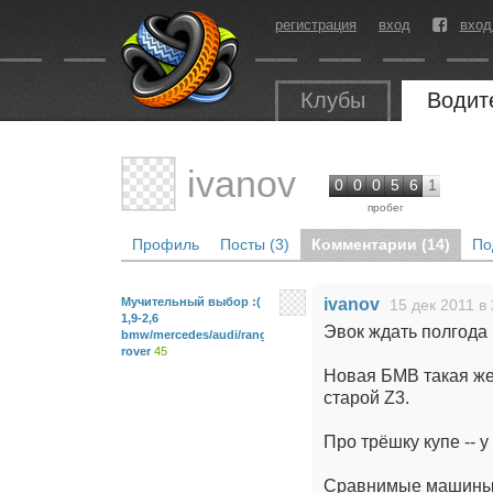
регистрация
вход
вход
Клубы
Водит
ivanov
0
0
0
5
6
1
пробег
Профиль
Посты (3)
Комментарии (14)
По
Мучительный выбор :(
ivanov
15 дек 2011 в
1,9-2,6
Эвок ждать полгода
bmw/mercedes/audi/range
rover
45
Новая БМВ такая же,
старой Z3.
Про трёшку купе -- 
Сравнимые машины S