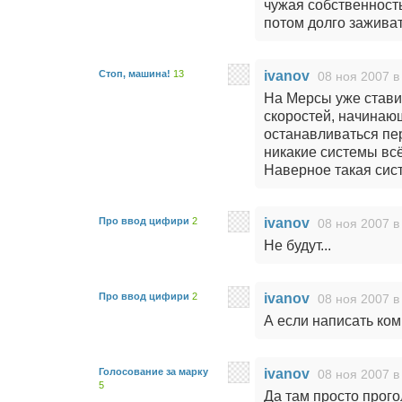
чужая собственность
потом долго заживат
Стоп, машина!
13
ivanov
08 ноя 2007 в
На Мерсы уже стави
скоростей, начинающ
останавливаться пер
никакие системы всё
Наверное такая сис
Про ввод цифири
2
ivanov
08 ноя 2007 в
Не будут...
Про ввод цифири
2
ivanov
08 ноя 2007 в
А если написать ком
Голосование за марку
ivanov
08 ноя 2007 в
5
Да там просто прого