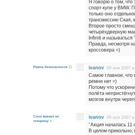
Я говорю о том, что
спорт-купе у BMW. П
только оно отдельно
трансмиссию Ская, к
Второе просто смеш
четырёхдверную маш
Infiniti и называть
Правда, несмотря на
кроссовера =)
Ремни безопасности
21
ivanov
09 ноя 2007 в
Самое главное, что 
ремня нет =)
Потому что ускорен
полёта непристёгну
мозгов внутри череп
Слон макаке не
ivanov
08 ноя 2007 в
товарищ!
4
"Акция началась 11 
В целом прикольно, 