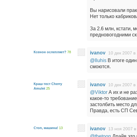
Вы нарисовали прак
Нет только кабриков
За 2.6 млн, кстати,
предновогодними ски
Ксенон ослепляет?
78
ivanov
10 дек 2007 в
@Iluhis
В итоге один
смоются.
Краш-тест Cherry
ivanov
10 дек 2007 в
Amulet
25
@Viktor
А их и не ра
какое-то требование
застолбить место дл
Правда, есть СП Се
Стоп, машина!
13
ivanov
13 ноя 2007 в
@thetoon
Драйв это 