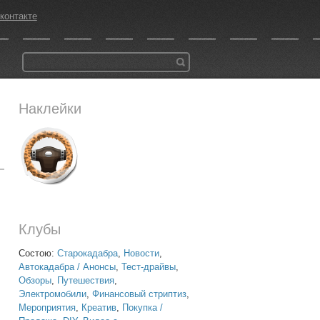
контакте
Наклейки
Клубы
Состою:
Старокадабра
,
Новости
,
Автокадабра / Анонсы
,
Тест-драйвы
,
Обзоры
,
Путешествия
,
Электромобили
,
Финансовый стриптиз
,
Мероприятия
,
Креатив
,
Покупка /