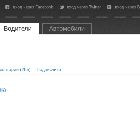
вход через Facebook
вход через Twitter
вход через В
Водители
Автомобили
ентарии (285)
Подписчики
ана