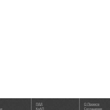
ПДД
О Проекте
ли
КоАП
Соглашение