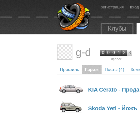
регистрация
вход
Клубы
g-d
0
0
0
1
2
8
пробег
Профиль
Гараж
Посты (4)
Комм
KIA Cerato - Прод
Skoda Yeti - Йожъ