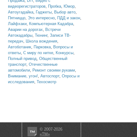
Продажа
,
DIY
,
Видео с
видеорегистраторов
,
Пробка
,
Юмор
,
Автоугадайка
,
Гаджеты
,
Выбор авто
,
Пятниццо
,
Это интересно
,
ПДД и закон
,
Лайфхаки
,
Компьютерная Кадабра
,
Аварии на дорогах
,
Встречи
Автокадабры
,
Тюнинг
,
Записи ТВ-
передач
,
Школа вождения
,
Автоботаник
,
Парковка
,
Вопросы и
ответы
,
С миру по нитке
,
Конкурсы
,
Полный привод
,
Общественный
транспорт
,
Отечественные
автомобили
,
Ремонт своими руками
,
Внимание, угон!
,
Автоспорт
,
Опросы и
исследования
,
Техосмотр
© 2007-2026
«ТМ»