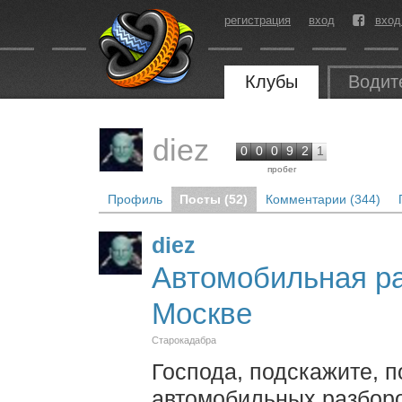
регистрация
вход
вход
Клубы
Водит
diez
0
0
0
9
2
1
пробег
Профиль
Посты (52)
Комментарии (344)
diez
Автомобильная ра
Москве
Старокадабра
Господа, подскажите, 
автомобильных разборо