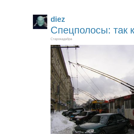
diez
Спецполосы: так 
Старокадабра