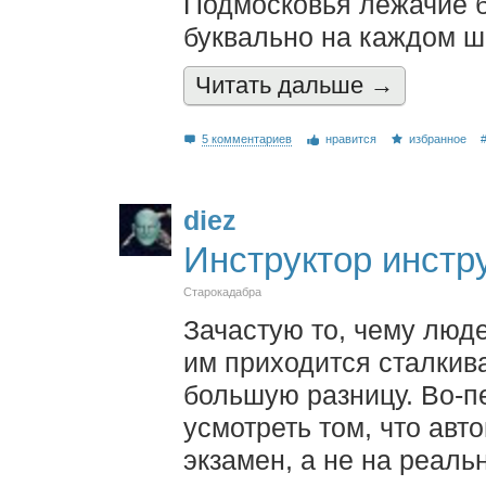
Подмосковья лежачие 
буквально на каждом ш
Читать дальшe →
5 комментариев
нравится
избранное
diez
Инструктор инстр
Старокадабра
Зачастую то, чему люде
им приходится сталкива
большую разницу. Во-п
усмотреть том, что авт
экзамен, а не на реал