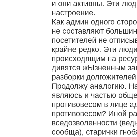
и они активны. Эти лю
настроение.
Как админ одного сторо
не составляют большин
посетителей не отписыв
крайне редко. Эти люд
происходящим на ресур
дивятся жЫзненным за
разборки долгожителей 
Продолжу аналогию. На
являюсь и частью обще
противовесом в лице а
противовесом? Иной р
вседозволенности (ведь
сообща), старички гноб