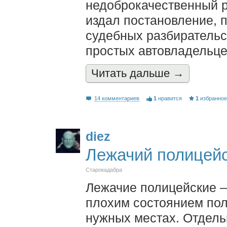
недоброкачественный р
издал постановление, 
судебных разбирательс
простых автовладельц
Читать дальшe →
14 комментариев
1
нравится
1
избранно
diez
Лежачий полицейс
Старокадабра
Лежачие полицейские –
плохим состоянием пол
нужных местах. Отдел