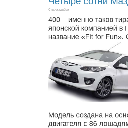
Четыре сотни Маз
Старокадабра
400 – именно таков ти
японской компанией в 
название «Fit for Fun».
Модель создана на осно
двигателя с 86 лошадя