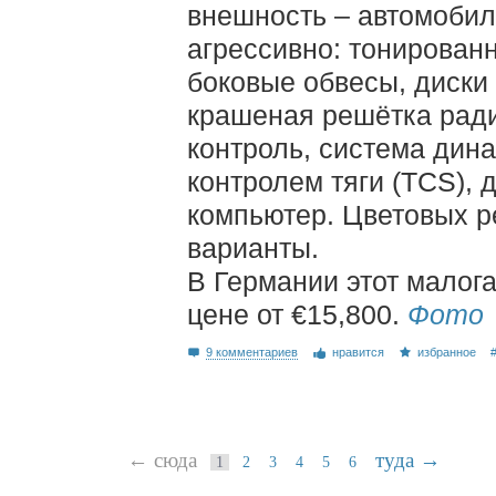
внешность – автомобил
агрессивно: тонирован
боковые обвесы, диски
крашеная решётка ради
контроль, система дин
контролем тяги (TCS), 
компьютер. Цветовых р
варианты.
В Германии этот малог
цене от €15,800.
Фото
9 комментариев
нравится
избранное
← сюда
туда →
1
2
3
4
5
6