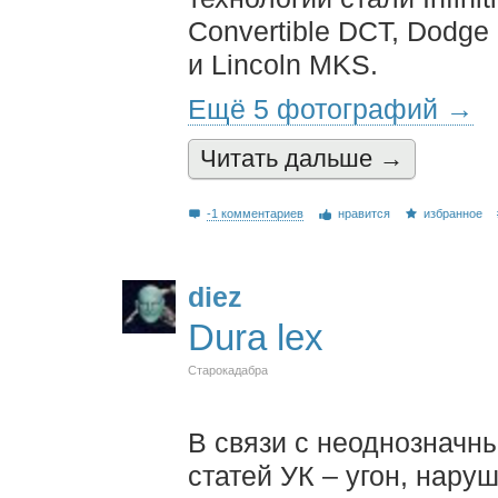
Convertible DCT, Dodge
и Lincoln MKS.
Ещё 5 фотографий →
Читать дальшe →
-1 комментариев
нравится
избранное
diez
Dura lex
Старокадабра
В связи с неоднозначн
статей УК – угон, нару