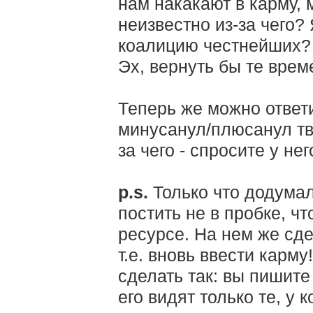
нам накакают в карму, 
неизвестно из-за чего?
коалицию честнейших?
Эх, вернуть бы те време
Теперь же можно ответи
минусанул/плюсанул тво
за чего - спросите у нег
p.s.
Только что додума
постить не в пробке, ч
ресурсе. На нем же сде
т.е. вновь ввести карм
сделать так: вы пишите
его видят только те, у 