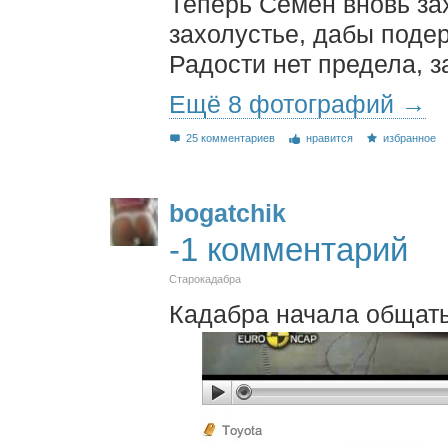
Теперь Семен вновь за
захолустье, дабы поде
Радости нет предела, з
Ещё 8 фотографий →
25 комментариев
нравится
избранное
bogatchik
-1 комментарий
Старокадабра
Кадабра начала общать