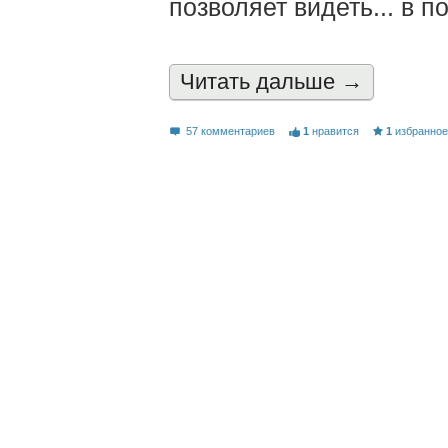
позволяет видеть... в по
Читать дальшe →
57 комментариев
1
нравится
1
избранно