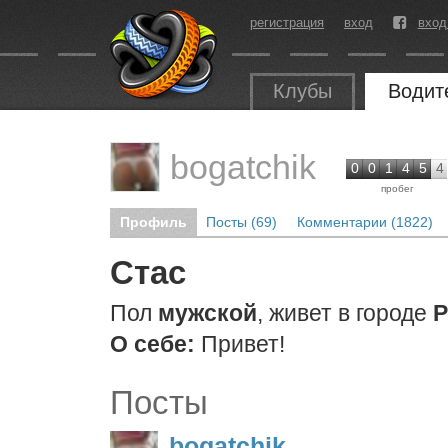
регистрация
вход
вход
Клубы
Водит
bogatchik
0
0
1
4
5
4
пробег
Профиль
Посты (69)
Комментарии (1822)
Стас
Пол
мужской
, живет в городе
Р
О себе:
Привет!
Посты
bogatchik