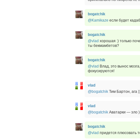
bogatchik
@Kamikaze
если будет када
bogatchik
@vlad
хорошая :) только поч
ты бекмамбетов?
bogatchik
@vlad
Влад, это вынос мозга,
фокусируются!
vlad
@bogatchik
Тим Бартон, ага )
vlad
@bogatchik
Аватарки — зло )
bogatchik
@vlad
придется плюсовать т