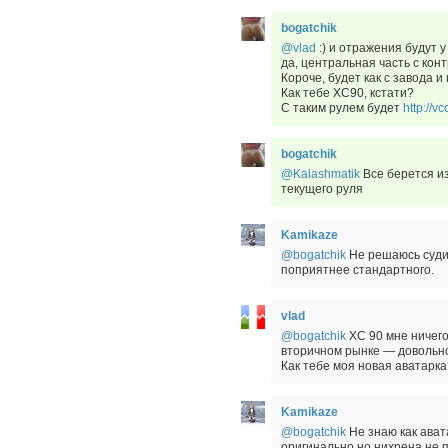
bogatchik
@vlad
:) и отражения будут у
да, центральная часть с кон
Короче, будет как с завода и
Как тебе ХС90, кстати?
С таким рулем будет
http://
bogatchik
@Kalashmatik
Все берется из
текущего руля
Kamikaze
@bogatchik
Не решаюсь судить
поприятнее стандартного.
vlad
@bogatchik
ХС 90 мне ничего
вторичном рынке — довольн
Как тебе моя новая аватарка
Kamikaze
@bogatchik
Не знаю как ават
оригинально но нихрена не п