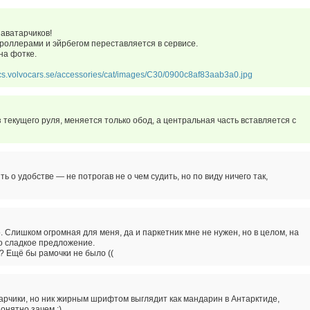
 аватарчиков!
троллерами и эйрбегом переставляется в сервисе.
 на фотке.
vccs.volvocars.se/accessories/cat/images/C30/0900c8af83aab3a0.jpg
 текущего руля, меняется только обод, а центральная часть вставляется с
 о удобстве — не потрогав не о чем судить, но по виду ничего так,
. Слишком огромная для меня, да и паркетник мне не нужен, но в целом, на
о сладкое предложение.
? Ещё бы рамочки не было ((
арчики, но ник жирным шрифтом выглядит как мандарин в Антарктиде,
онятно зачем :)