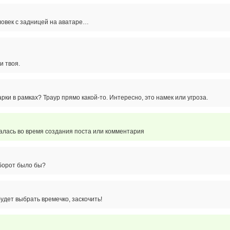
ловек с задницей на аватаре…
и твоя.
рки в рамках? Траур прямо какой-то. Интересно, это намек или угроза.
алась во время создания поста или комментария
борот было бы?
будет выбрать времечко, заскочить!