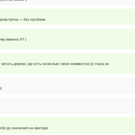
бровстреча — без проблем
ему именно 9? )
 читать дерево, где есть несколько твоих комментов ))) глаза не
))
ебя до значения на аватаре