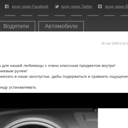
вход через Facebook
вход через Twitter
вход через В
Водители
Автомобили
30 ноя 2009 в 02:
 для нашей любимицы с очень классным предметом внутри!
ниевым рулем!
риехать в наше захолустье, дабы подержаться и сравнить ощущени
оеду устанавливать.