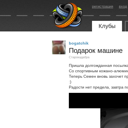
регистрация
вход
Клубы
bogatchik
Подарок машине
Старокадабра
Пришла долгожданная посылка
Со спортивным кожано-алюми
Теперь Семен вновь захочет п
:)
Радости нет предела, завтра п