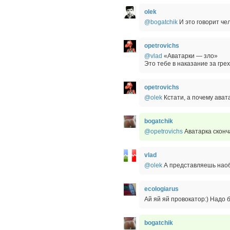
olek
@bogatchik
И это говорит че
opetrovichs
@vlad
«Аватарки — зло»
Это тебе в наказание за грех
opetrovichs
@olek
Кстати, а почему авата
bogatchik
@opetrovichs
Аватарка сконч
vlad
@olek
А представляешь нао
ecologiarus
Ай яй яй провокатор:) Надо 
bogatchik