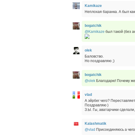
Kamikaze
Неплохая баранка. А был ка
bogatchik
@Kamikaze
был такой (без а
olek
Баловство.
Но поздравляю ;)
bogatchik
@olek
Благодарю! Почему же 
vlad
А эйрбег чего? Переставляет
Поздравляю )
З.Ы. Гы, аватарчики сделали,
Kalashmatik
@vlad
Присоединяюсь а чего