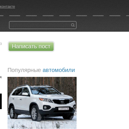
контакте
23
Написать пост
Популярные
автомобили
я