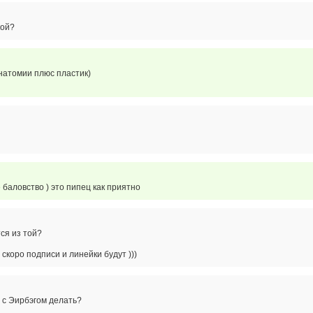
кой?
натомии плюс пластик)
баловство ) это пипец как приятно
ся из той?
 скоро подписи и линейки будут )))
 с Эирбэгом делать?