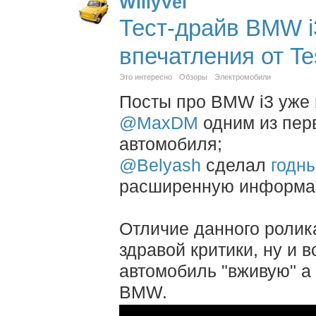
WIllyVel
Тест-драйв BMW i
впечатления от Te
Это интересно
Обзоры
Электромобили
Посты про BMW i3 уже 
@MaxDM
одним из пе
автомобиля;
@Belyash
сделал
годн
расширенную информа
Отличие данного ролик
здравой критики, ну и 
автомобиль "вживую" а
BMW.