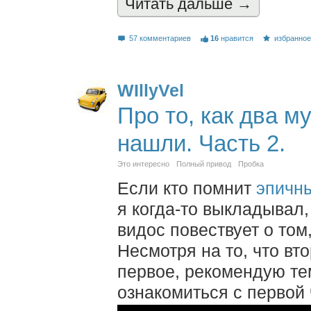
Читать дальшe →
57 комментариев
16
нравится
избранно
WIllyVel
Про то, как два 
нашли. Часть 2.
Это интересно
Полный привод
Пробка
Если кто помнит
эпичн
я когда-то выкладывал,
видос повествует о том
Несмотря на то, что вт
первое, рекомендую тем
ознакомиться с первой 