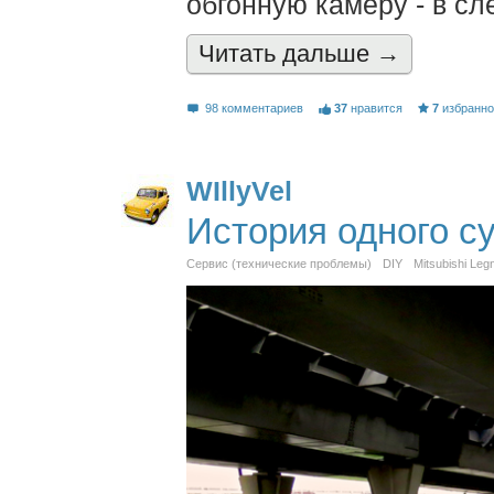
обгонную камеру - в с
Читать дальшe →
98 комментариев
37
нравится
7
избранн
WIllyVel
История одного с
Сервис (технические проблемы)
DIY
Mitsubishi Le