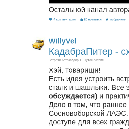
Остальной канал автор
4 комментария
20
нравится
избранное
WIllyVel
КадабраПитер - с
Встречи Автокадабры
Путешествия
Хэй, товарищи!
Есть идея устроить вст
сталк и шашлыки. Все 
обсуждается)
и практи
Дело в том, что раннее
Сосновоборской ЛАЭС, 
доступе для всех граж