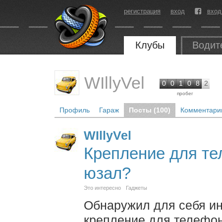
регистрация
вход
вход
Клубы
Водит
WIllyVel
0
0
1
0
8
2
пробег
Профиль
Гараж
Посты (100)
Комментарии
WIllyVel
Крепление для тел
юзал?
Это интересно
Гаджеты
Обнаружил для себя ин
крепление для телефона