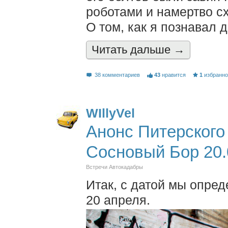
роботами и намертво сх
О том, как я познавал д
Читать дальшe →
38 комментариев
43
нравится
1
избранн
WIllyVel
Анонс Питерского
Сосновый Бор 20.
Встречи Автокадабры
Итак, с датой мы опред
20 апреля.