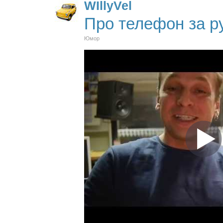
WIllyVel
Про телефон за р
Юмор