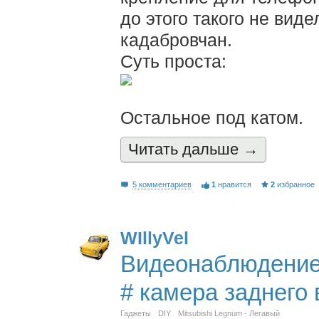
до этого такого не вид
кадабровчан.
Суть проста:
Остальное под катом.
Читать дальшe →
5 комментариев
1
нравится
2
избранное
WIllyVel
Видеонаблюдение 
# камера заднего
Гаджеты
DIY
Mitsubishi Legnum - Легавый