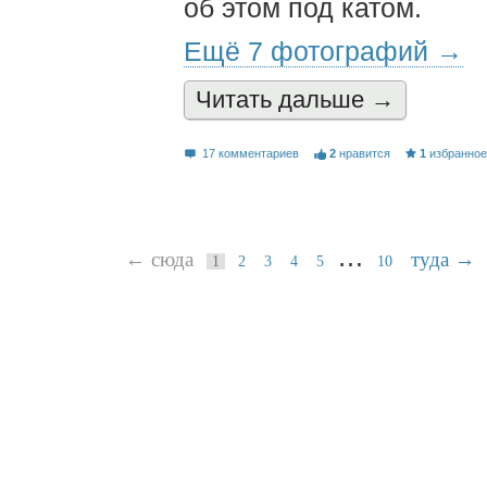
об этом под катом.
Ещё 7 фотографий →
Читать дальшe →
17 комментариев
2
нравится
1
избранно
…
← сюда
туда →
1
2
3
4
5
10