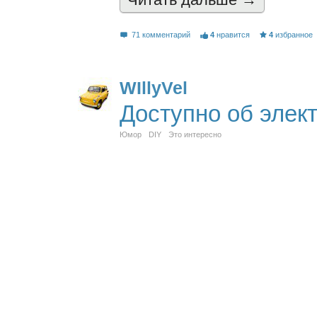
Читать дальшe →
71 комментарий
4
нравится
4
избранное
WIllyVel
Доступно об элек
Юмор
DIY
Это интересно