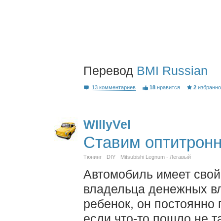
Перевод
BMI Russian
13 комментариев
18
нравится
2
избранн
WIllyVel
Ставим оптитрон
Тюнинг
DIY
Mitsubishi Legnum - Легавый
Автомобиль имеет свой
владельца денежных вл
ребенок, он постоянно 
если что-то пошло не т