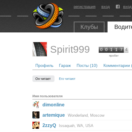
регистрация
вход
вход
Клубы
Водит
Spirit999
0
0
1
1
7
4
пробег
Профиль
Гараж
Посты (10)
Комментарии 
Он читает
Его читают
Имя пользователя
dimonline
artemique
Wonderland, Moscow
2zzyQ
Issaquah, WA, USA