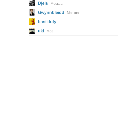
Djels
Москва
Gwynnbleidd
Москва
basilduty
uki
Мск