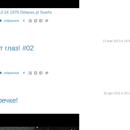
З 24 1970 Dólares pl Sueño
избранное
#
13 мая 2013 в 19:
т глаз! #02
избранное
#
30 дек 2011 в 20:
речке!