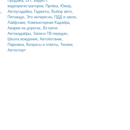
Продажа
,
DIY
,
Видео с
видеорегистраторов
,
Пробка
,
Юмор
,
Автоугадайка
,
Гаджеты
,
Выбор авто
,
57
Пятниццо
,
Это интересно
,
ПДД и закон
,
Лайфхаки
,
Компьютерная Кадабра
,
Аварии на дорогах
,
Встречи
Автокадабры
,
Записи ТВ-передач
,
Школа вождения
,
Автоботаник
,
Парковка
,
Вопросы и ответы
,
Тюнинг
,
Автоспорт