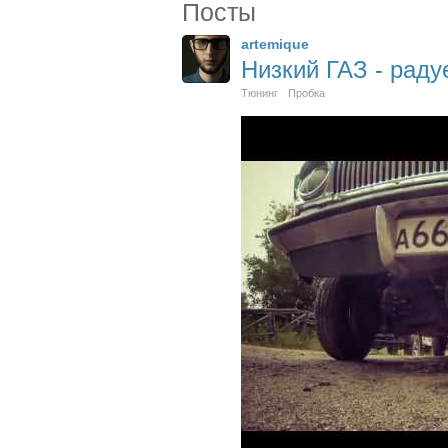
Посты
artemique
Низкий ГАЗ - радуе
Тюнинг
Пробка