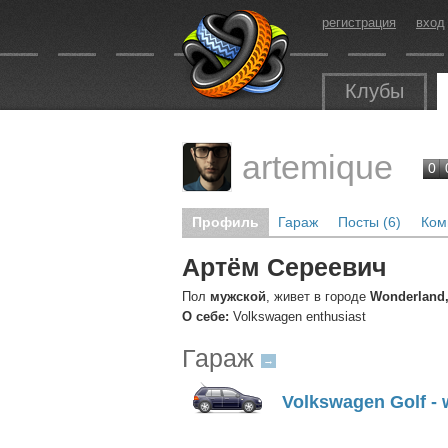
регистрация
вход
Клубы
artemique
0
Профиль
Гараж
Посты (6)
Ком
Артём Сереевич
Пол
мужской
, живет в городе
Wonderland
О себе:
Volkswagen enthusiast
Гараж
→
Volkswagen Golf - w