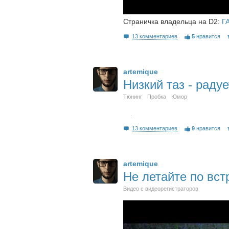
Страничка владельца на D2:
ГА
13 комментариев
5
нравится
artemique
Низкий таз - радуе
Тюнинг
Пробка
Юмор
13 комментариев
9
нравится
artemique
Не летайте по вст
Видео с видеорегистраторов