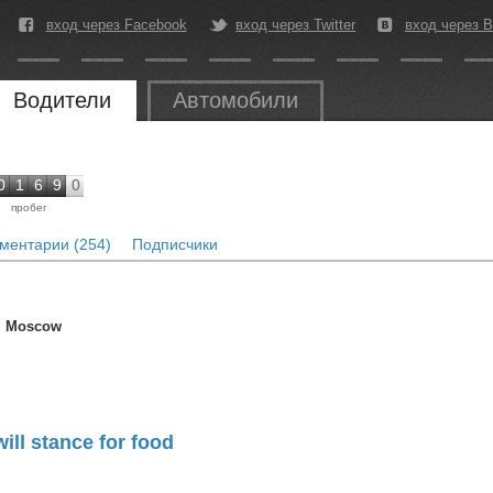
вход через Facebook
вход через Twitter
вход через В
Водители
Автомобили
0
1
6
9
0
пробег
ментарии (254)
Подписчики
, Moscow
ill stance for food