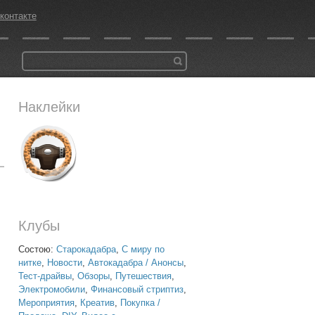
контакте
Наклейки
Клубы
Состою:
Старокадабра
,
С миру по
нитке
,
Новости
,
Автокадабра / Анонсы
,
Тест-драйвы
,
Обзоры
,
Путешествия
,
Электромобили
,
Финансовый стриптиз
,
Мероприятия
,
Креатив
,
Покупка /