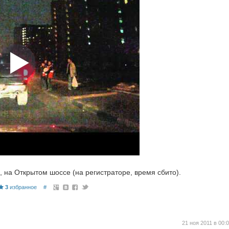
, на Открытом шоссе (на регистраторе, время сбито).
3
избранное
#
21 ноя 2011 в 00: