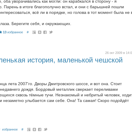
, оба уворачивались как могли: он карабкался в сторону - я
. Парень в итоге благополучно встал, и они с барышней пошли
нтересоваться, всё ли в порядке, но голова в тот момент была не 
 глаза. Берегите себя, и окружающих.
13
избранное
#
26 окт 2009 в 14:
аленькая история, маленькой чешской
ца лета 2007'го. Дворы Дмитровского шоссе, и вот она. Стоит
 недавнего дождя. Бордовый металлик сверкает переливами
ющихся сквозь тёмные тучи. Незнакомый и небритый человек, ходи
т и незаметно улыбается сам себе. Она! Та самая! Скоро подойдёт
избранное
#