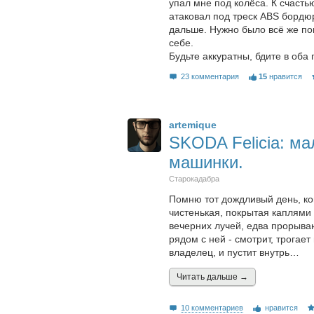
упал мне под колёса. К счастью
атаковал под треск ABS бордюр
дальше. Нужно было всё же пои
себе.
Будьте аккуратны, бдите в оба
23 комментария
15
нравится
artemique
SKODA Felicia: м
машинки.
Старокадабра
Помню тот дождливый день, кон
чистенькая, покрытая каплями
вечерних лучей, едва прорыва
рядом с ней - смотрит, трогае
владелец, и пустит внутрь…
Читать дальшe →
10 комментариев
нравится