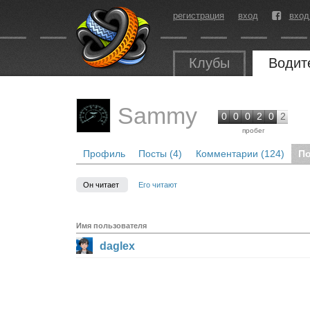
регистрация
вход
вход
Клубы
Водит
Sammy
0
0
0
2
0
2
пробег
Профиль
Посты (4)
Комментарии (124)
По
Он читает
Его читают
Имя пользователя
daglex