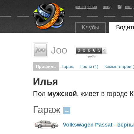
регистрация
вход
вход
Клубы
Водит
Joo
0
0
0
6
3
4
пробег
Профиль
Гараж
Посты (4)
Комментарии (
Илья
Пол
мужской
, живет в городе
К
Гараж
→
Volkswagen Passat - верн