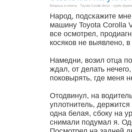
Вопросы и ответы
Toyota Corolla Verso - турбо-бурён
Народ, подскажите мне 
машину Toyota Corolla 
все осмотрел, продиагн
косяков не выявлено, в
Намедни, возил отца п
ждал, от делать нечего
поковырять, где меня н
Отодвинул, на водител
уплотнитель, держится 
одна белая, сбоку на ур
снимали подумал я. Од
Посмотрел на задней д