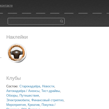
контакте
Наклейки
Клубы
Состою:
Старокадабра
,
Новости
,
Автокадабра / Анонсы
,
Тест-драйвы
,
Обзоры
,
Путешествия
,
Электромобили
,
Финансовый стриптиз
,
Мероприятия
,
Креатив
,
Покупка /