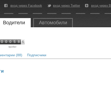
вход через Facebook
вход через Twitter
вход через В
Водители
Автомобили
0
0
0
5
8
6
пробег
ентарии (88)
Подписчики
ги