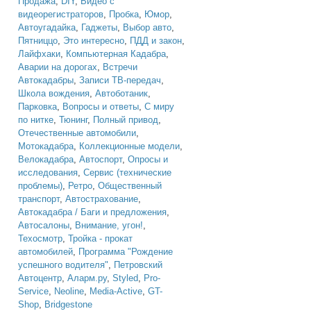
Продажа
,
DIY
,
Видео с
видеорегистраторов
,
Пробка
,
Юмор
,
Автоугадайка
,
Гаджеты
,
Выбор авто
,
Пятниццо
,
Это интересно
,
ПДД и закон
,
Лайфхаки
,
Компьютерная Кадабра
,
Аварии на дорогах
,
Встречи
Автокадабры
,
Записи ТВ-передач
,
Школа вождения
,
Автоботаник
,
Парковка
,
Вопросы и ответы
,
С миру
по нитке
,
Тюнинг
,
Полный привод
,
Отечественные автомобили
,
Мотокадабра
,
Коллекционные модели
,
Велокадабра
,
Автоспорт
,
Опросы и
исследования
,
Сервис (технические
проблемы)
,
Ретро
,
Общественный
транспорт
,
Автострахование
,
Автокадабра / Баги и предложения
,
Автосалоны
,
Внимание, угон!
,
Техосмотр
,
Тройка - прокат
автомобилей
,
Программа "Рождение
успешного водителя"
,
Петровский
Автоцентр
,
Аларм.ру
,
Styled
,
Pro-
Service
,
Neoline
,
Media-Active
,
GT-
Shop
,
Bridgestone