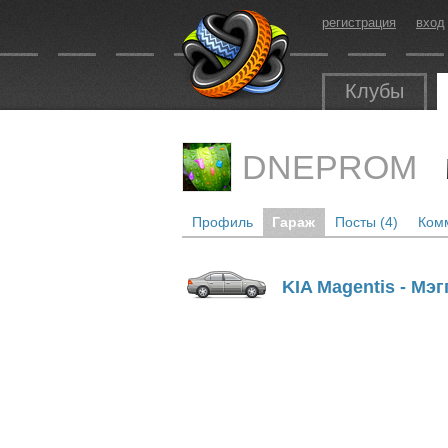
регистрация
вход
Клубы
DNEPROM
Профиль
Гараж
Посты (4)
Комм
KIA Magentis - Мэг