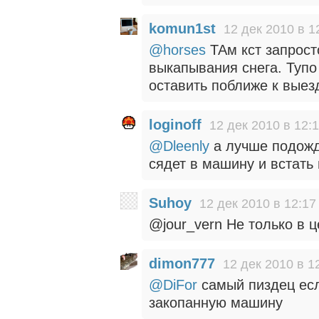
komun1st
12 дек 2010 в 1
@horses
ТАм кст запрост
выкапывания снега. Тупо
оставить поближе к выезд
loginoff
12 дек 2010 в 12:
@Dleenly
а лучше подожд
сядет в машину и встать
Suhoy
12 дек 2010 в 12:17
@jour_vern Не только в 
dimon777
12 дек 2010 в 1
@DiFor
самый пиздец есл
закопанную машину