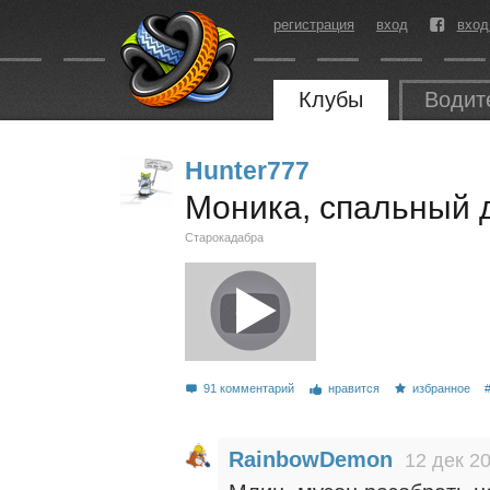
регистрация
вход
вход
Клубы
Водит
Hunter777
Моника, спальный 
Старокадабра
91 комментарий
нравится
избранное
RainbowDemon
12 дек 20