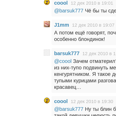
coool
12 дек 2010 в 19:01
@barsuk777
Чё бы ты сд
J1mm
12 дек 2010 в 19:07
А потом ещё говорят, по
особенно блондинок!
barsuk777
12 дек 2010 в 1
@coool
Зачем отматерил?
из них-тупо подвинуть 
кенгурятником. Я такое 
тупыми курицами разго
красавец…
coool
12 дек 2010 в 19:30
@barsuk777
Ну ты блин б
такой девушки челюсть 