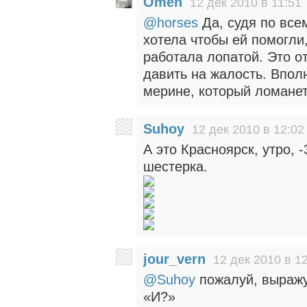
Omen
12 дек 2010 в 11:51
@horses
Да, судя по всем
хотела чтобы ей помогли
работала лопатой. Это 
давить на жалость. Впол
мерине, который ломане
Suhoy
12 дек 2010 в 12:02
А это Красноярск, утро, 
шестерка.
jour_vern
12 дек 2010 в 1
@Suhoy
пожалуй, выражу
«И?»