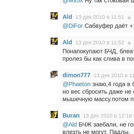
@Mit5x
Ну так стоковая ш
Ald
13 дек 2010 в 11:51
@DiFor
Сабвуфер даёт +
Ald
13 дек 2010 в 11:52
Понапокупают БЧД, блеат
пролез бы как слива в по
dimon777
13 дек 2010 в 1
@Phaeton
знаю,4 года в 
но вес сбросить даже не
мышечную массу.потом п
Buran
13 дек 2010 в 12:18
@Ald
БЧЖ заебали, не гов
влезть не могут. Падлы.