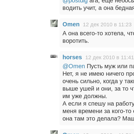
@postdig
ага, еще небось
водить учит, а она бедна
Omen
12 дек 2010 в 11:23
А она всего-то хотела, ч
воротить.
horses
12 дек 2010 в 11:41
@Omen
Пусть муж или п
Нет, я не имею ничего п
очень сильно, когда у т
выше ушей и они, за то ч
им уже должны.
А если я спешу на работу
меня времени за кого-то 
она там это делала? Маш