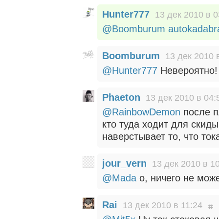
Hunter777
13 дек 2010 в 0
@Boomburum
autokadabr
Boomburum
13 дек 2010 
@Hunter777
Невероятно! 
Phaeton
13 дек 2010 в 04:
@RainbowDemon
после п
кто туда ходит для скид
наверстывает то, что ток
jour_vern
13 дек 2010 в 1
@Mada
о, ничего не мож
Rai
13 дек 2010 в 11:24