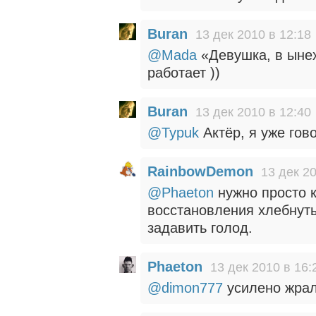
Buran
13 дек 2010 в 12:18
@Mada
«Девушка, в ынех
работает ))
Buran
13 дек 2010 в 12:40
@Typuk
Актёр, я уже гов
RainbowDemon
13 дек 20
@Phaeton
нужно просто к
восстановления хлебнуть
задавить голод.
Phaeton
13 дек 2010 в 16:
@dimon777
усилено жрал