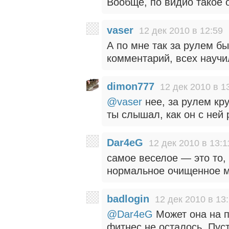
Вообще, по видио такое 
vaser
12 дек 2010 в 12:59
А по мне так за рулем б
комментарий, всех научи
dimon777
12 дек 2010 в 1
@vaser
нее, за рулем кр
ты слышал, как он с ней
Dar4eG
12 дек 2010 в 13:1
самое веселое — это то,
нормальное очищенное 
badlogin
12 дек 2010 в 13
@Dar4eG
Может она на п
фитнес не осталось. Пуст