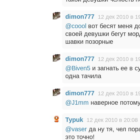
dimon777
12 дек 2010 в 1
@coool
вот бесят меня д
своей девушки бегут морд
шавки позорные
dimon777
12 дек 2010 в 1
@Biven5
и загнать ее в с
одна тачила
dimon777
12 дек 2010 в 1
@J1mm
наверное потому
Typuk
12 дек 2010 в 20:08
@vaser
да ну тя, чел по
это точно!