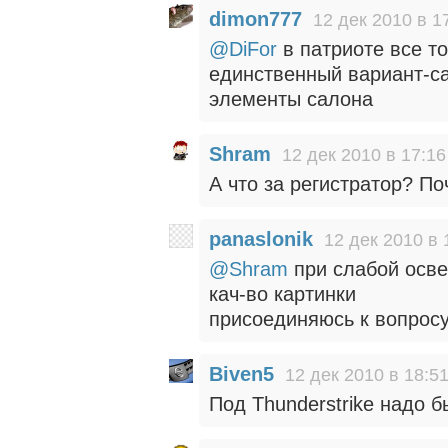
dimon777
12 дек 2010 в 1
@DiFor
в патриоте все то
единственный вариант-с
элементы салона
Shram
12 дек 2010 в 17:16
А что за регистратор? Поч
panaslonik
12 дек 2010 в 
@Shram
при слабой осве
кач-во картинки
присоединяюсь к вопросу
Biven5
12 дек 2010 в 18:5
Под Thunderstrike надо б