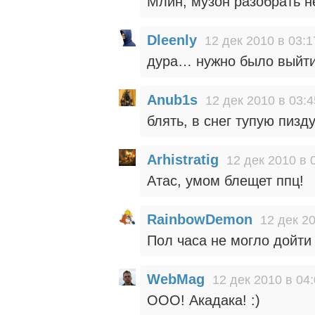
Млин, музон разобрать н
Dleenly
12 дек 2010 в 03:1
дура… нужно было выйти 
Anub1s
12 дек 2010 в 03:4
блять, в снег тупую пизд
Arhistratig
12 дек 2010 в 
Атас, умом блещет ппц!
RainbowDemon
12 дек 20
Пол часа не могло дойти
WebMag
12 дек 2010 в 04
ООО! Акадака! :)