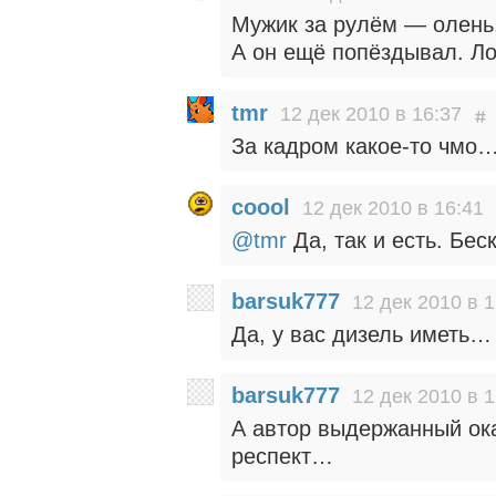
Мужик за рулём — олень
А он ещё попёздывал. Ло
tmr
12 дек 2010 в 16:37
За кадром какое-то чмо
coool
12 дек 2010 в 16:41
@tmr
Да, так и есть. Бес
barsuk777
12 дек 2010 в 1
Да, у вас дизель иметь…
barsuk777
12 дек 2010 в 1
А автор выдержанный ок
респект…