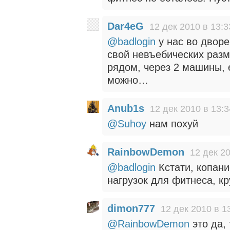
Dar4eG
12 дек 2010 в 13:3
@badlogin
у нас во двор
свой невъебических разм
рядом, через 2 машины, е
можно…
Anub1s
12 дек 2010 в 13:3
@Suhoy
нам похуй
RainbowDemon
12 дек 20
@badlogin
Кстати, копани
нагрузок для фитнеса, кр
dimon777
12 дек 2010 в 1
@RainbowDemon
это да, 