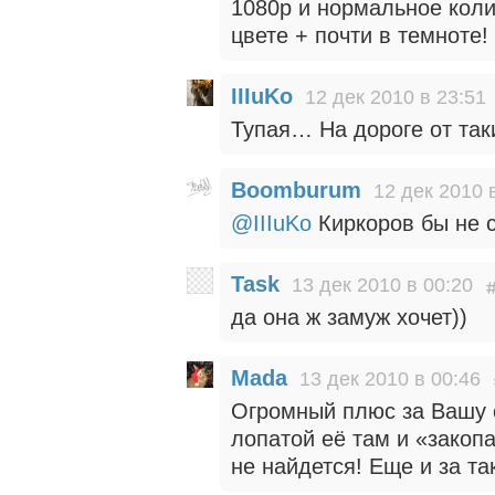
1080p и нормальное коли
цвете + почти в темноте!
IIIuKo
12 дек 2010 в 23:51
Тупая… На дороге от та
Boomburum
12 дек 2010 
@IIIuKo
Киркоров бы не с
Task
13 дек 2010 в 00:20
да она ж замуж хочет))
Mada
13 дек 2010 в 00:46
Огромный плюс за Вашу с
лопатой её там и «закоп
не найдется! Еще и за т