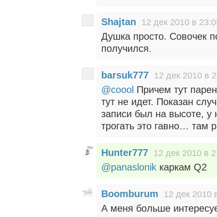
Shajtan
12 дек 2010 в 23:0
Душка просто. Совочек 
получился.
barsuk777
12 дек 2010 в 2
@coool
Причем тут парен
тут не идет. Показан слу
записи был на высоте, у 
трогать это гавно… там 
Hunter777
12 дек 2010 в 2
@panaslonik
каркам Q2
Boomburum
12 дек 2010 
А меня больше интересует