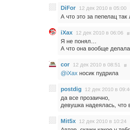
DiFor
12 дек 2010 в 05:00
А что это за пепелац так
iXax
12 дек 2010 в 06:06
Я не понял…
А что она вообще делала
cor
12 дек 2010 в 08:51
@iXax
носик пудрила
postdig
12 дек 2010 в 09:4
да все прозаично,
девушка надеялась, что 
Mit5x
12 дек 2010 в 10:24
Автор, скажи какое у тебя