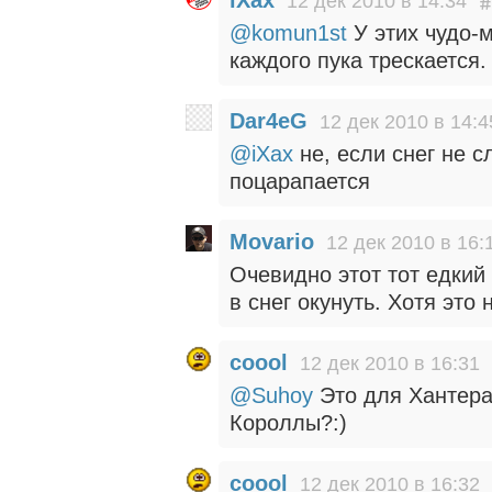
12 дек 2010 в 14:34
@komun1st
У этих чудо-
каждого пука трескается.
Dar4eG
12 дек 2010 в 14:4
@iXax
не, если снег не 
поцарапается
Movario
12 дек 2010 в 16:
Очевидно этот тот едкий
в снег окунуть. Хотя это
coool
12 дек 2010 в 16:31
@Suhoy
Это для Хантера
Короллы?:)
coool
12 дек 2010 в 16:32