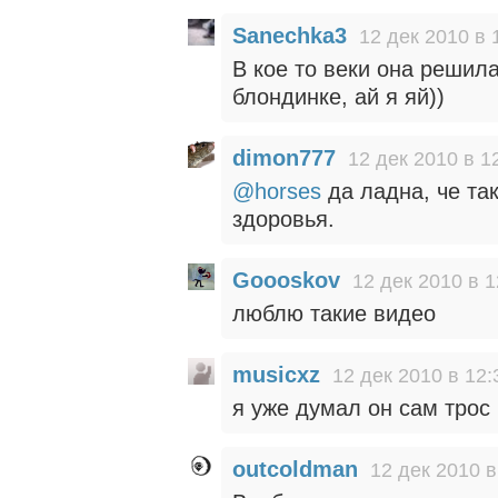
Sanechka3
12 дек 2010 в 
В кое то веки она решил
блондинке, ай я яй))
dimon777
12 дек 2010 в 1
@horses
да ладна, че та
здоровья.
Goooskov
12 дек 2010 в 1
люблю такие видео
musicxz
12 дек 2010 в 12:
я уже думал он сам трос 
outcoldman
12 дек 2010 в