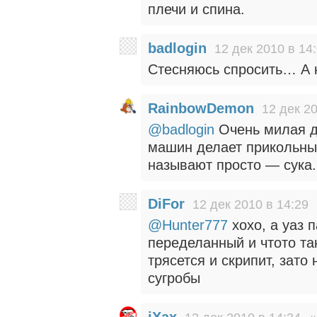
плечи и спина.
badlogin
12 дек 2010 в 14
Стесняюсь спросить… А 
RainbowDemon
12 дек 20
@badlogin
Очень милая д
машин делает прикольные
называют просто — сука.
DiFor
12 дек 2010 в 14:29
@Hunter777
хохо, а уаз п
переделанный и чтото так
трясется и скрипит, зат
сугробы
iXax