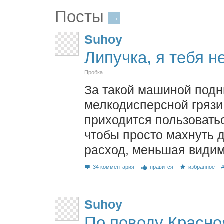
Посты
→
Suhoy
Липучка, я тебя н
Пробка
За такой машиной подн
мелкодисперсной грязи,
приходится пользоватьс
чтобы просто махнуть 
расход, меньшая видим
34 комментария
нравится
избранное
Suhoy
По поводу Красно