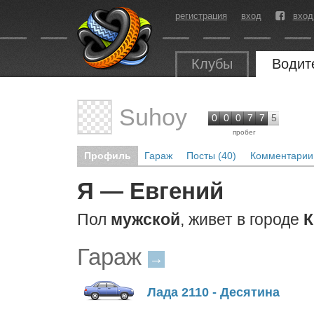
регистрация
вход
вход
Клубы
Водит
Suhoy
0
0
0
7
7
5
пробег
Профиль
Гараж
Посты (40)
Комментарии 
Я — Евгений
Пол
мужской
, живет в городе
К
Гараж
→
Лада 2110 - Десятина