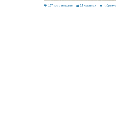
157 комментариев
23
нравится
избранн