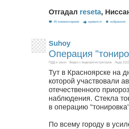
Отгадал
reseta
, Нисса
45 комментариев
нравится
избранное
Suhoy
Операция "тониро
ПДД и закон
Видео с видеорегистраторов
Лада 2110
Тут в Красноярске на 
которой участвовали 
отечественного приоро
наблюдения. Стекла т
в операцию "тонировка"
По всему городу в уси