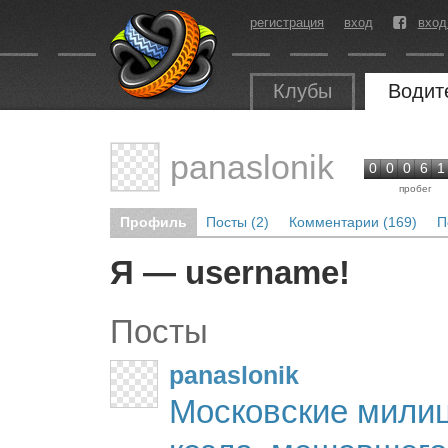
регистрация
вход
вход
Клубы
Водит
panaslonik
0
0
0
6
1
пробег
Профиль
Посты (2)
Комментарии (169)
П
Я — username!
Посты
panaslonik
Московские мили