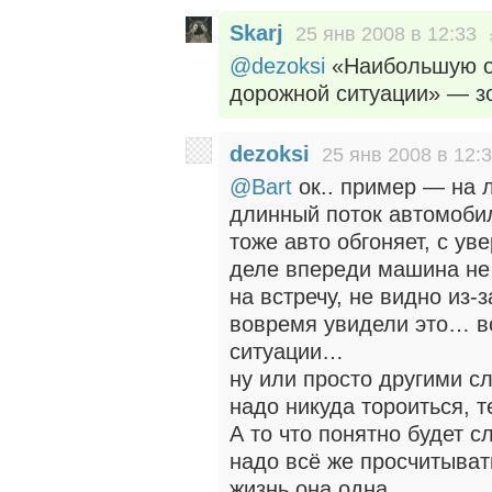
Skarj
25 янв 2008 в 12:33
@dezoksi
«Наибольшую о
дорожной ситуации» — зо
dezoksi
25 янв 2008 в 12:
@Bart
ок.. пример — на 
длинный поток автомобил
тоже авто обгоняет, с ув
деле впереди машина не 
на встречу, не видно из-
вовремя увидели это… во
ситуации…
ну или просто другими 
надо никуда тороиться, 
А то что понятно будет с
надо всё же просчитыва
жизнь она одна