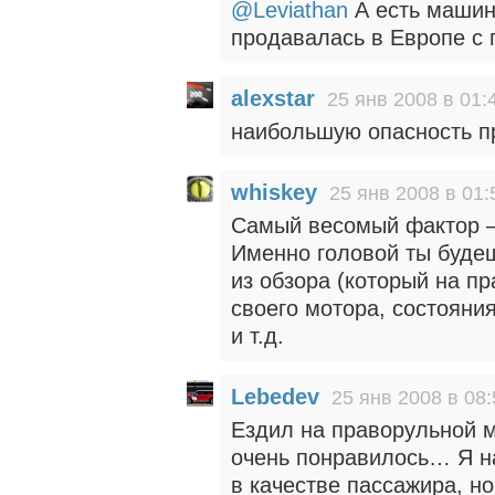
@Leviathan
А есть машин
продавалась в Европе с 
alexstar
25 янв 2008 в 01:
наибольшую опасность пр
whiskey
25 янв 2008 в 01:
Самый весомый фактор —
Именно головой ты буде
из обзора (который на п
своего мотора, состояния
и т.д.
Lebedev
25 янв 2008 в 08:
Ездил на праворульной м
очень понравилось… Я на
в качестве пассажира, н