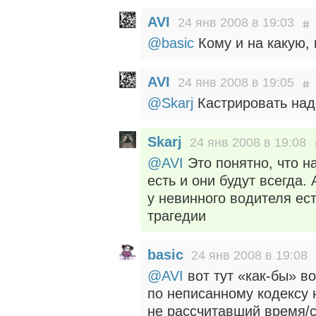
AVI
24 янв 2008 в 19:03
@basic
Кому и на какую,
AVI
24 янв 2008 в 19:05
@Skarj
Кастрировать надо
Skarj
24 янв 2008 в 19:08
@AVI
Это понятно, что н
есть и они будут всегда
у невинного водителя ест
трагедии
basic
24 янв 2008 в 19:08
@AVI
вот тут «как-бы» в
по неписанному кодексу 
не рассчитавший время/с