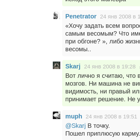
Penetrator
24 янв 2008 в 
«Хочу задать всем вопро
самым весомым? Что име
при обгоне? », либо жизн
весомы..
Skarj
24 янв 2008 в 19:28
Вот лично я считаю, что
мозгов. Ни машина не ви
видимость, ни правый ил
принимает решение. Не у
muph
24 янв 2008 в 19:51
@Skarj
В точку.
Пошел приплюсую карму