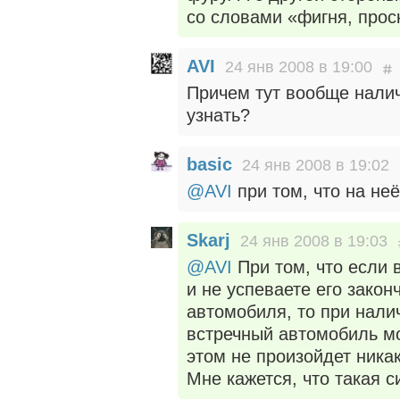
со словами «фигня, прос
AVI
24 янв 2008 в 19:00
Причем тут вообще налич
узнать?
basic
24 янв 2008 в 19:02
@AVI
при том, что на не
Skarj
24 янв 2008 в 19:03
@AVI
При том, что если в
и не успеваете его закон
автомобиля, то при нали
встречный автомобиль мо
этом не произойдет ника
Мне кажется, что такая с