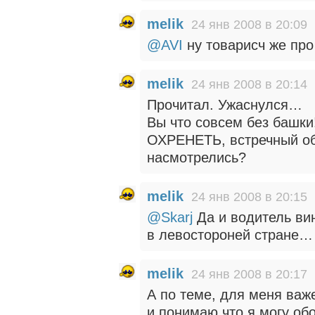
melik
24 янв 2008 в 20:09
@AVI
ну товарисч же про
melik
24 янв 2008 в 20:14
Прочитал. Ужаснулся…
Вы что совсем без башки
ОХРЕНЕТЬ, встречный об
насмотрелись?
melik
24 янв 2008 в 20:15
@Skarj
Да и водитель ви
в левостороней стране…
melik
24 янв 2008 в 20:17
А по теме, для меня важ
и понимаю что я могу об