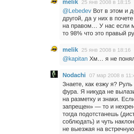
melik
25 янв 2008 в 18:15
@Lebedev
Вот в этом и д
другой, да у них в почет
на правом… У нас если м
то 98% что это правый р
melik
25 янв 2008 в 18:16
@kapitan
Хм… я не понял
Nodachi
07 мар 2008 в 11:
Знаете, как езжу я? Руль
фура. Я никуда не вылаз
на разметку и знаки. Есл
запрещен» — то и нехрен
тогда подотстанешь (дис
соблюдать) и чуть накло
не выезжая на встречну