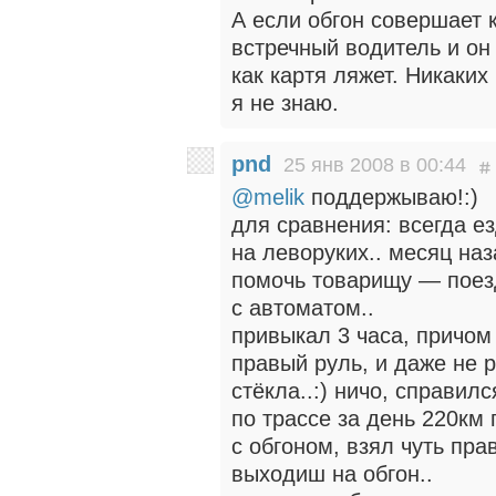
А если обгон совершает к
встречный водитель и он 
как картя ляжет. Никаки
я не знаю.
pnd
25 янв 2008 в 00:44
@melik
поддержываю!:)
для сравнения: всегда ез
на леворуких.. месяц на
помочь товарищу — поез
с автоматом..
привыкал 3 часа, причом
правый руль, и даже не 
стёкла..:) ничо, справилс
по трассе за день 220км
с обгоном, взял чуть пра
выходиш на обгон..