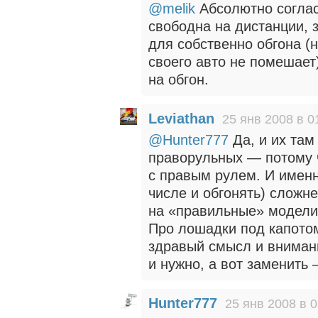
@melik
Абсолютно согласе
свободна на дистанции, 
для собственно обгона (н
своего авто не помешает
на обгон.
Leviathan
25 янв 2008 в 0
@Hunter777
Да, и их там
праворульных — потому 
с правым рулем. И именн
числе и обгонять) сложне
на «правильные» модели
Про лошадки под капото
здравый смысл и вниман
и нужно, а вот заменить
Hunter777
25 янв 2008 в 0