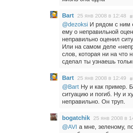
Bart
25 янв 2008 в 12:48
@dezoksi
И рядом с ним 
ему о неправильной оценк
неправильно оценил сит
Или на самом деле «непр
слов, которая ни на что не
сделал ты узнаешь тольк
Bart
25 янв 2008 в 12:49
@Bart
Ну и как пример. 
ситуацию и погиб. Ну и 
неправильно. Он труп.
bogatchik
25 янв 2008 в 1
@AVI
а мне, зеленому, п