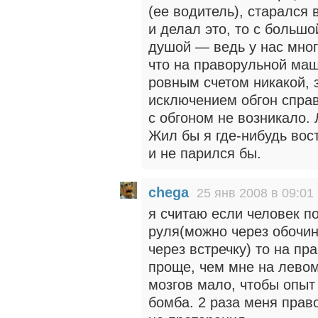
(ее водитель), старался 
и делал это, то с больш
душой — ведь у нас мно
что на праворульной маш
ровным счетом никакой, 
исключением обгон спра
с обгоном не возникало.
Жил бы я где-нибудь вос
и не парился бы.
chega
25 янв 2008 в 09:01
я считаю если человек п
руля(можно через обочин
через встречку) то на пр
проще, чем мне на левом
мозгов мало, чтобы опыт
бомба. 2 раза меня прав