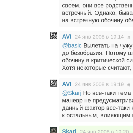
своем, они все родствен
встречный. Однако, быва
на встречную обочину оба
AVI
24 янв 2008 в 19:14
@basic
Вылетать на чужу
до безобразия. Потому ш
обочину в критической си
Хотя некоторые считают,
AVI
24 янв 2008 в 19:19
@Skarj
Но все-таки тема 
маневр не предусматрив
данный фактор все-таки 
к остальным, влияющим
Skarj
24 янв 2008 в 19:20