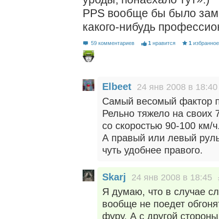
PPS вообще бы было зам
какого-нибудь профессио
59 комментариев
1
нравится
1
избранно
Elbeet
24 янв 2008 в 18:40
Самый весомый фактор п
Рельно тяжело на своих 
со скоростью 90-100 км/ч
А правый или левый рул
чуть удобнее правого.
Skarj
24 янв 2008 в 18:45
Я думаю, что в случае с
вообще не поедет обгоня
фуру. А с другой сторон