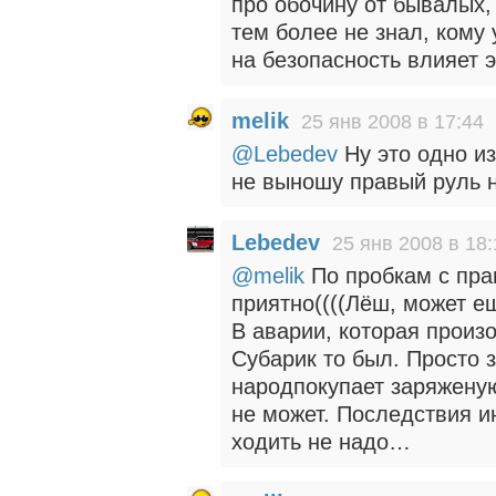
про обочину от бывалых,
тем более не знал, кому 
на безопасность влияет 
melik
25 янв 2008 в 17:44
@Lebedev
Ну это одно из
не выношу правый руль н
Lebedev
25 янв 2008 в 18:
@melik
По пробкам с пра
приятно((((Лёш, может е
В аварии, которая произ
Субарик то был. Просто 
народпокупает заряженую
не может. Последствия и
ходить не надо…