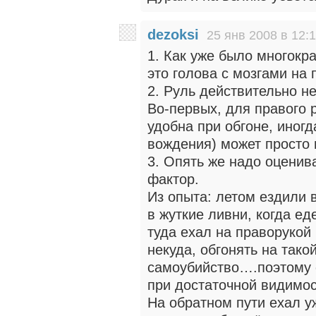
dezoksi
25 янв 2008 в 12:
1. Как уже было многокр
это голова с мозгами на 
2. Руль действительно н
Во-первых, для правого 
удобна при обгоне, иног
вождения) может просто 
3. Опять же надо оценив
фактор.
Из опыта: летом ездили 
в жуткие ливни, когда ед
туда ехал на праворукой
некуда, обгонять на тако
самоубийство….поэтому 
при достаточной видимос
На обратном пути ехал у