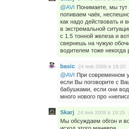
@AVI
Понимаете, мы тут 
попиваем чаёк, неспешн
как надо действовать и в
в экстремальной ситуаци
с 1.5 тонной железа и во
свернешь на чужую обочи
водителем тоже некогда 
basic
24 янв 2008 в 19:20
@AVI
При современном у
если Вы поговорите с В
бабушками, если они вод
много нового про «непис
Skarj
24 янв 2008 в 19:25
Мы обсуждаем обгон и вс
исход этого маневра