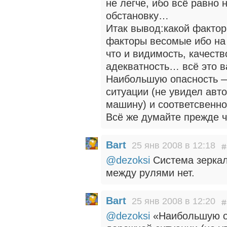
не легче, ибо всё равно
обстановку…
Итак вывод:какой факто
факторы весомые ибо на
что и видимость, качеств
адекватность… всё это 
Наибольшую опасность —
ситуации (не увидел авто
машину) и соответсвенн
Всё же думайте прежде 
Bart
25 янв 2008 в 12:18
@dezoksi
Система зеркал
между рулями нет.
Bart
25 янв 2008 в 12:20
@dezoksi
«Наибольшую о