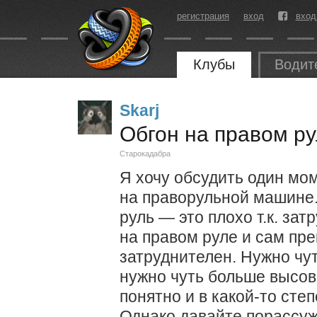
регистрация
вход
вход
Клубы
Водит
Skarj
Обгон на правом ру
Старокадабра
Я хочу обсудить один мом
на праворульной машине. 
руль — это плохо т.к. зат
на правом руле и сам пре
затруднителен. Нужно чу
нужно чуть больше высов
понятно и в какой-то сте
Однако давайте порассу