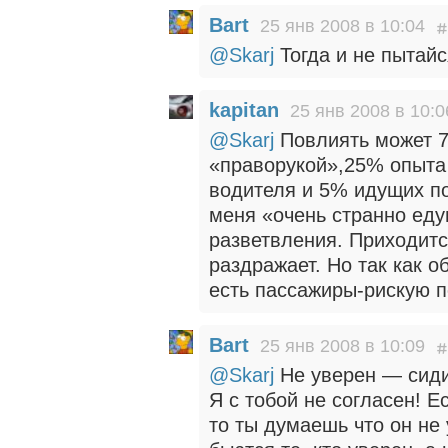
Bart
25 янв 2008 в 10:04
@Skarj
Тогда и не пытайс
kapitan
25 янв 2008 в 10:0
@Skarj
Повлиять может 7
«праворукой»,25% опыта
водителя и 5% идущих по
меня «очень странно ед
разветвления. Приходитс
раздражает. Но так как о
есть пассажиры-рискую 
Bart
25 янв 2008 в 10:09
@Skarj
Не уверен — сиди
Я с тобой не согласен! Е
то ты думаешь что он не 