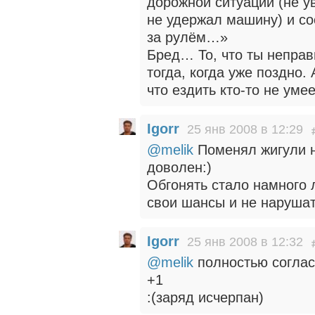
дорожной ситуации (не ув
не удержал машину) и со
за рулём…»
Бред… То, что ты неправ
тогда, когда уже поздно. 
что ездить кто-то не умее
Igorr
25 янв 2008 в 12:29
@melik
Поменял жигули н
доволен:)
Обгонять стало намного 
свои шансы и не нарушат
Igorr
25 янв 2008 в 12:32
@melik
полностью соглас
+1
:(заряд исчерпан)