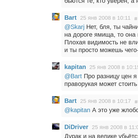
бьются те, кто уверен, а 
Bart
25 янв 2008 в 10:11
@Skarj
Нет, бля, ты чайни
на дороге ямища, то она
Плохая видимость не вл
и ты просто можешь чего-
kapitan
25 янв 2008 в 10:1
@Bart
Про разницу цен я
праворукая может стоит
Bart
25 янв 2008 в 10:17
@kapitan
А это уже жлобс
DiDriver
25 янв 2008 в 11:
Дурак и на велике убьётс