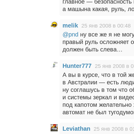
главное — безопасность 
а машына какая, руль, л
melik
25 янв 2008 в 00:48
@pnd
ну все же я не мог
правый руль осложняет о
должен быть слева…
Hunter777
25 янв 2008 в 0
А вы в курсе, что в той 
в Австралии — есть люди
ну соглашусь в том что 
и системы зеркал и виде
под капотом желательно 
автомат не был тугодумо
Leviathan
25 янв 2008 в 0