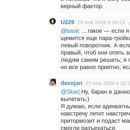
верный фактор.
U229
25 янв 2008 в 00:01
@basic
…такое — если я 
щемится еще пара-тройка
левый поворотник. А есл
правый, чтоб они опять з
людям самим решать; я 
но все равно приятно, е
davojan
25 янв 2008 в 00:
@Skarj
Ну, баран в данно
вылетать:)
Я думаю, если адекватны
навстречу летит навстре
притормозит и подаст маш
смогли разъехаться.